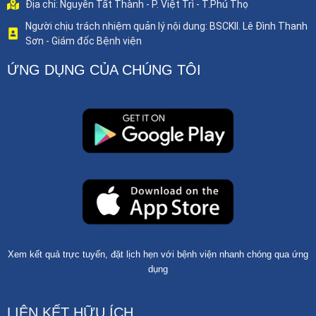
Địa chỉ: Nguyễn Tất Thành - P. Việt Trì - T.Phú Thọ
Người chịu trách nhiệm quản lý nội dung: BSCKII. Lê Đình Thanh
Sơn - Giám đốc Bệnh viện
ỨNG DỤNG CỦA CHÚNG TÔI
Xem kết quả trực tuyến, đặt lịch hẹn với bệnh viện nhanh chóng qua ứng
dụng
LIÊN KẾT HỮU ÍCH