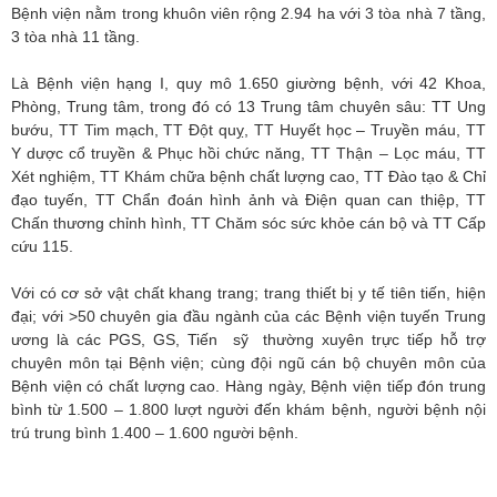
Bệnh viện nằm trong khuôn viên rộng 2.94 ha với 3 tòa nhà 7 tầng,
3 tòa nhà 11 tầng.
Là Bệnh viện hạng I, quy mô 1.650 giường bệnh, với 42 Khoa,
Phòng, Trung tâm, trong đó có 13 Trung tâm chuyên sâu: TT Ung
bướu, TT Tim mạch, TT Đột quỵ, TT Huyết học – Truyền máu, TT
Y dược cổ truyền & Phục hồi chức năng, TT Thận – Lọc máu, TT
Xét nghiệm, TT Khám chữa bệnh chất lượng cao, TT Đào tạo & Chỉ
đạo tuyến, TT Chẩn đoán hình ảnh và Điện quan can thiệp, TT
Chấn thương chỉnh hình, TT Chăm sóc sức khỏe cán bộ và TT Cấp
cứu 115.
Với có cơ sở vật chất khang trang; trang thiết bị y tế tiên tiến, hiện
đại; với >50 chuyên gia đầu ngành của các Bệnh viện tuyến Trung
ương là các PGS, GS, Tiến sỹ thường xuyên trực tiếp hỗ trợ
chuyên môn tại Bệnh viện; cùng đội ngũ cán bộ chuyên môn của
Bệnh viện có chất lượng cao. Hàng ngày, Bệnh viện tiếp đón trung
bình từ 1.500 – 1.800 lượt người đến khám bệnh, người bệnh nội
trú trung bình 1.400 – 1.600 người bệnh.