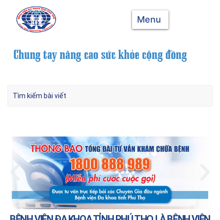
Menu
BỆNH VIỆN ĐA KHOA TỈNH PHÚ THỌ LÀ BỆNH VIỆN