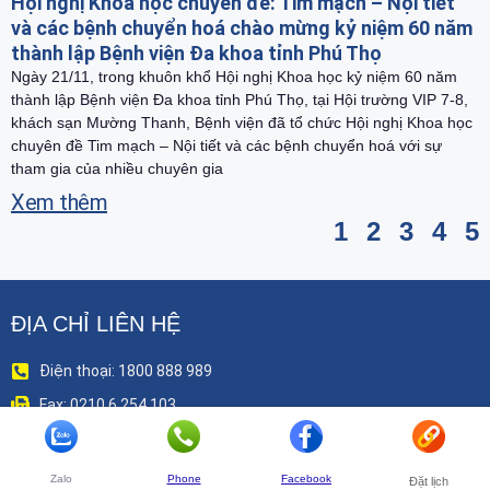
Hội nghị Khoa học chuyên đề: Tim mạch – Nội tiết
và các bệnh chuyển hoá chào mừng kỷ niệm 60 năm
thành lập Bệnh viện Đa khoa tỉnh Phú Thọ
Ngày 21/11, trong khuôn khổ Hội nghị Khoa học kỷ niệm 60 năm
thành lập Bệnh viện Đa khoa tỉnh Phú Thọ, tại Hội trường VIP 7-8,
khách sạn Mường Thanh, Bệnh viện đã tổ chức Hội nghị Khoa học
chuyên đề Tim mạch – Nội tiết và các bệnh chuyển hoá với sự
tham gia của nhiều chuyên gia
Xem thêm
1
2
3
4
5
ĐỊA CHỈ LIÊN HỆ
Điện thoại: 1800 888 989
Fax: 0210 6 254 103
Email: contact@benhviendakhoatinhphutho.vn
Địa chỉ: Nguyễn Tất Thành - P. Việt Trì - T.Phú Thọ
Zalo
Phone
Facebook