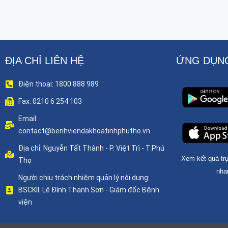
ĐỊA CHỈ LIÊN HỆ
ỨNG DỤNG
Điện thoại: 1800 888 989
Fax: 0210 6 254 103
Email:
contact@benhviendakhoatinhphutho.vn
Địa chỉ: Nguyễn Tất Thành - P. Việt Trì - T.Phú
Xem kết quả trự
Thọ
nha
Người chịu trách nhiệm quản lý nội dung:
BSCKII. Lê Đình Thanh Sơn - Giám đốc Bệnh
viện