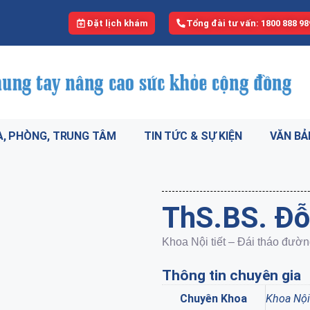
Đặt lịch khám
Tổng đài tư vấn: 1800 888 98
, PHÒNG, TRUNG TÂM
TIN TỨC & SỰ KIỆN
VĂN BẢ
ThS.BS. Đỗ
Khoa Nội tiết – Đái tháo đườ
Thông tin chuyên gia
Chuyên Khoa
Khoa Nội