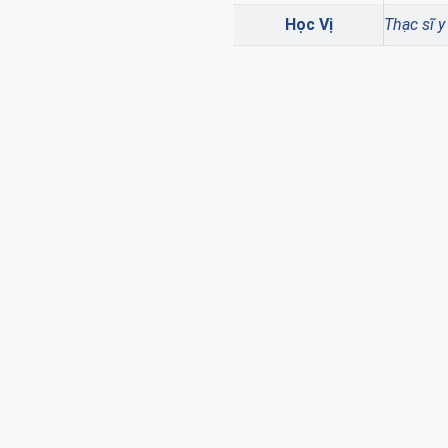
Học Vị
Thạc sĩ y