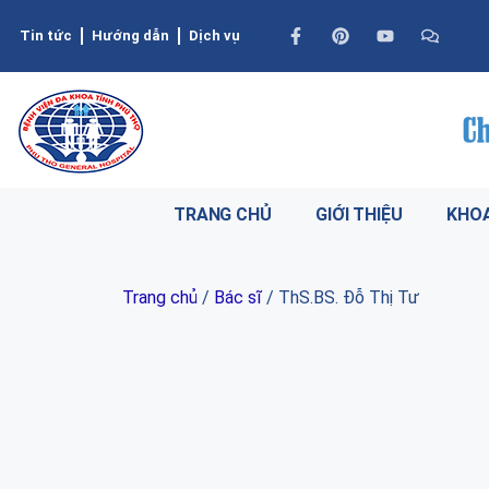
Tin tức
Hướng dẫn
Dịch vụ
TRANG CHỦ
GIỚI THIỆU
KHOA
Trang chủ
/
Bác sĩ
/ ThS.BS. Đỗ Thị Tư