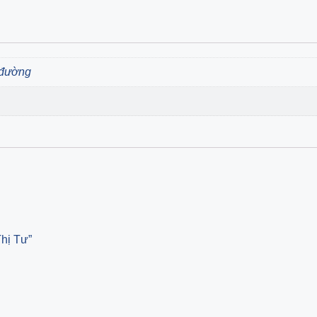
 đường
Thị Tư”