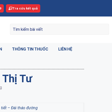
9
Tra cứu kết quả
N
THÔNG TIN THUỐC
LIÊN HỆ
 Thị Tư
ng
 tiết – Đái tháo đường