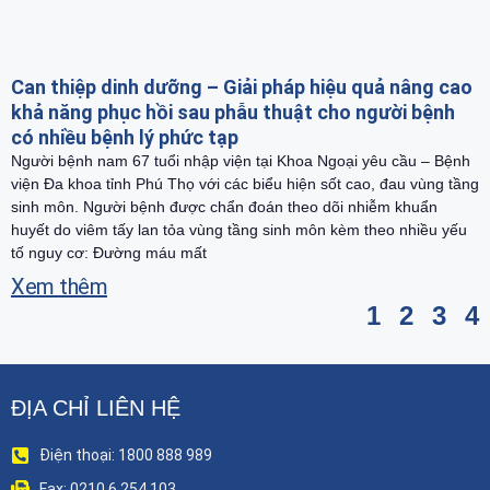
Can thiệp dinh dưỡng – Giải pháp hiệu quả nâng cao
khả năng phục hồi sau phẫu thuật cho người bệnh
có nhiều bệnh lý phức tạp
Người bệnh nam 67 tuổi nhập viện tại Khoa Ngoại yêu cầu – Bệnh
viện Đa khoa tỉnh Phú Thọ với các biểu hiện sốt cao, đau vùng tầng
sinh môn. Người bệnh được chẩn đoán theo dõi nhiễm khuẩn
huyết do viêm tấy lan tỏa vùng tầng sinh môn kèm theo nhiều yếu
tố nguy cơ: Đường máu mất
Xem thêm
1
2
3
4
ĐỊA CHỈ LIÊN HỆ
Điện thoại: 1800 888 989
Fax: 0210 6 254 103