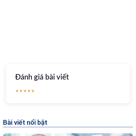
Kết nối với bác sĩ trực tuyến, xem hồ sơ sức khỏe trực
tuyến
Apple store
CH Play
Đánh giá bài viết
★
★
★
★
★
Bài viết nổi bật