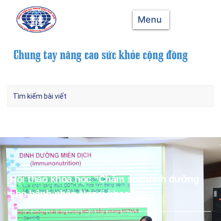
Menu
Hội thảo khoa học “Chăm sóc dinh dưỡng
cho bệnh nhân Ngoại khoa”