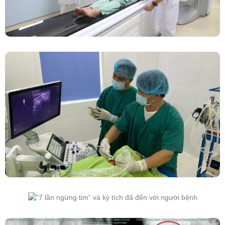
Đốt Sóng Cao Tần Dưới Siêu Âm, Điều Trị U
Lành Tuyến Giáp Không Cần Phẫu Thuật
“7 Lần Ngừng Tim” Và Kỳ Tích Đã Đến Với
Người Bệnh