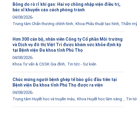
Bỏng do rò rỉ khí gas: Hai vợ chồng nhập viện điều trị,
bác sĩ khuyến cáo cách phòng tránh
04/08/2026
Trung tâm Chấn thương chỉnh hình
,
Khoa Phẫu thuật tạo hình, Thẩm m
Hơn 300 cán bộ, nhân viên Công ty Cổ phần Môi trường
và Dịch vụ đô thị Việt Trì được khám sức khỏe định kỳ
tại Bệnh viện Đa khoa tỉnh Phú Thọ
04/08/2026
Khoa Tư vấn & CSSK Gia đình
,
Tin tức - Sự kiện
Chúc mừng người bệnh ghép tế bào gốc đầu tiên tại
Bệnh viện Đa khoa tỉnh Phú Thọ được ra viện
04/08/2026
Trung tâm Huyết học và truyền máu
,
Khoa Huyết học lâm sàng
,
Tin tứ
Tải ứng dụng Hồ sơ sức khỏe