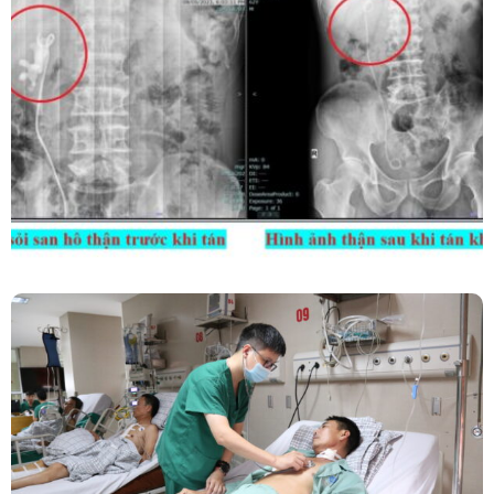
Kết Hợp Tán Sỏi Qua Da Và Tán Sỏi Nội Soi
Ống Mềm – Kỹ Thuật Cao Loại Bỏ Triệt Để Sỏi
San Hô Thận
Phẫu Thuật Nội Soi Thay Van Tim – Bước Tiến
Vững Chắc Của Khoa Phẫu Thuật Tim Mạch
Lồng Ngực BVĐK Tỉnh Phú Thọ