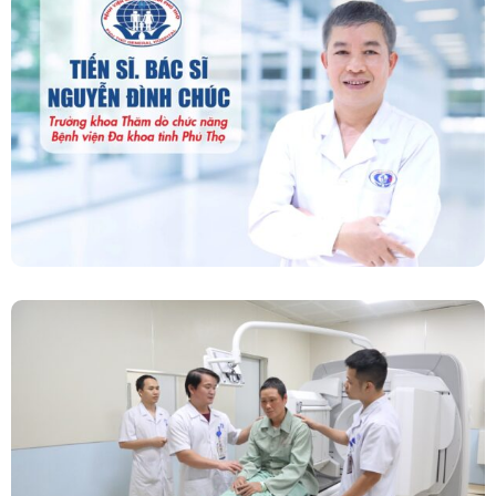
“Người Dẫn Đường” Của Khoa Thăm Dò Chức
Năng – Bệnh Viện Đa Khoa Tỉnh Phú Thọ
Chính Thức Vận Hành Máy Xạ Hình Thế Hệ
Mới Spect/CT Trong Chẩn Đoán Và Điều Trị
Ung Thư Tại Bệnh Viện Đa Khoa Tỉnh Phú Thọ