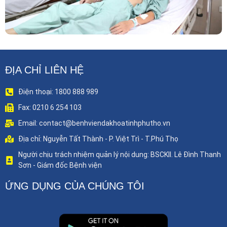
ĐỊA CHỈ LIÊN HỆ
Điện thoại: 1800 888 989
Fax: 0210 6 254 103
Email: contact@benhviendakhoatinhphutho.vn
Địa chỉ: Nguyễn Tất Thành - P. Việt Trì - T.Phú Thọ
Người chịu trách nhiệm quản lý nội dung: BSCKII. Lê Đình Thanh
Sơn - Giám đốc Bệnh viện
ỨNG DỤNG CỦA CHÚNG TÔI