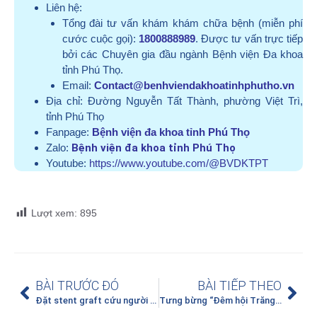
Liên hệ:
Tổng đài tư vấn khám khám chữa bệnh (miễn phí
cước cuộc gọi):
1800888989
. Được tư vấn trực tiếp
bởi các Chuyên gia đầu ngành Bệnh viện Đa khoa
tỉnh Phú Thọ.
Email:
Contact@benhviendakhoatinhphutho.vn
Địa chỉ:
Đường Nguyễn Tất Thành, phường Việt Trì,
tỉnh Phú Thọ
Fanpage:
Bệnh viện đa khoa tỉnh Phú Thọ
Zalo:
Bệnh viện đa khoa tỉnh Phú Thọ
Youtube:
https://www.youtube.com/@BVDKTPT
Lượt xem:
895
BÀI TRƯỚC ĐÓ
BÀI TIẾP THEO
Đặt stent graft cứu người bệnh cao tuổi phình tách động mạch chủ, mắc nhiều bệnh nền
Tưng bừng “Đêm hội Trăng rằm và Trao thưởng học sinh giỏi các cấp” cho con em cán bộ BVĐK tỉnh Phú Thọ