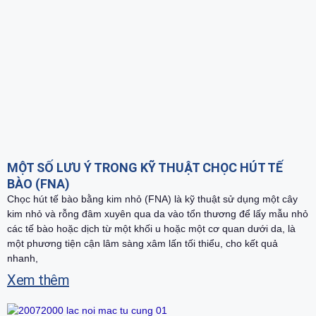
MỘT SỐ LƯU Ý TRONG KỸ THUẬT CHỌC HÚT TẾ
BÀO (FNA)
Chọc hút tế bào bằng kim nhỏ (FNA) là kỹ thuật sử dụng một cây
kim nhỏ và rỗng đâm xuyên qua da vào tổn thương để lấy mẫu nhỏ
các tế bào hoặc dịch từ một khối u hoặc một cơ quan dưới da, là
một phương tiện cận lâm sàng xâm lấn tối thiểu, cho kết quả
nhanh,
Xem thêm