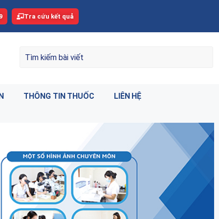
9
Tra cứu kết quả
N
THÔNG TIN THUỐC
LIÊN HỆ