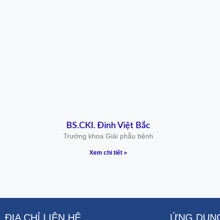
BS.CKI. Đinh Việt Bắc
Trưởng khoa Giải phẫu bệnh
Xem chi tiết »
ĐỊA CHỈ LIÊN HỆ
ỨNG DỤNG