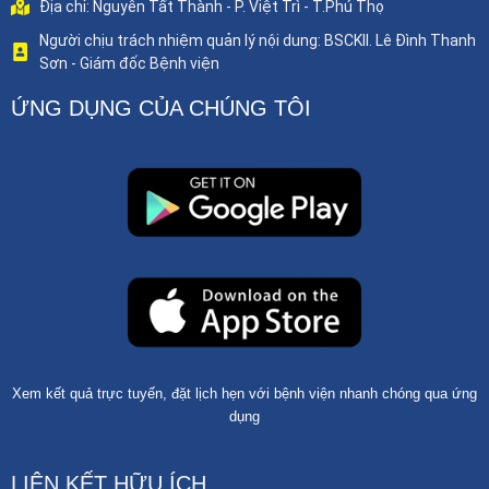
Địa chỉ: Nguyễn Tất Thành - P. Việt Trì - T.Phú Thọ
Người chịu trách nhiệm quản lý nội dung: BSCKII. Lê Đình Thanh
Sơn - Giám đốc Bệnh viện
ỨNG DỤNG CỦA CHÚNG TÔI
Xem kết quả trực tuyến, đặt lịch hẹn với bệnh viện nhanh chóng qua ứng
dụng
LIÊN KẾT HỮU ÍCH