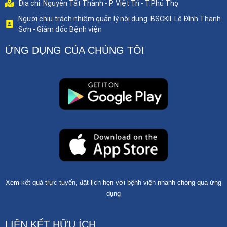
Địa chỉ: Nguyễn Tất Thành - P. Việt Trì - T.Phú Thọ
Người chịu trách nhiệm quản lý nội dung: BSCKII. Lê Đình Thanh
Sơn - Giám đốc Bệnh viện
ỨNG DỤNG CỦA CHÚNG TÔI
Xem kết quả trực tuyến, đặt lịch hẹn với bệnh viện nhanh chóng qua ứng
dụng
LIÊN KẾT HỮU ÍCH