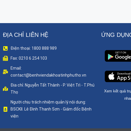
ĐỊA CHỈ LIÊN HỆ
ỨNG DỤNG
Điện thoại: 1800 888 989
Fax: 0210 6 254 103
Email:
contact@benhviendakhoatinhphutho.vn
Địa chỉ: Nguyễn Tất Thành - P. Việt Trì - T.Phú
Xem kết quả trự
Thọ
nha
Người chịu trách nhiệm quản lý nội dung:
BSCKII. Lê Đình Thanh Sơn - Giám đốc Bệnh
viện