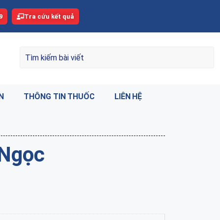
9
Tra cứu kết quả
N
THÔNG TIN THUỐC
LIÊN HỆ
 Ngọc