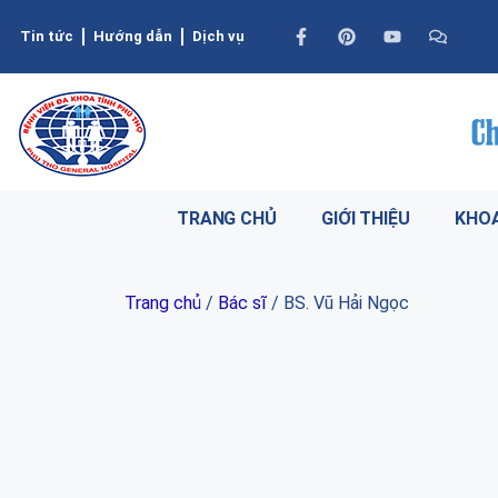
Tin tức
Hướng dẫn
Dịch vụ
TRANG CHỦ
GIỚI THIỆU
KHOA
Trang chủ
/
Bác sĩ
/ BS. Vũ Hải Ngọc