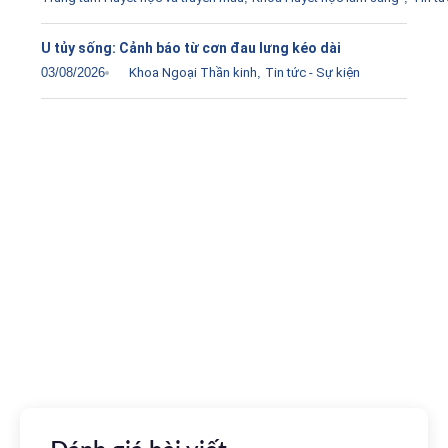
U tủy sống: Cảnh báo từ cơn đau lưng kéo dài
03/08/2026
Khoa Ngoại Thần kinh
,
Tin tức - Sự kiện
Tải ứng dụng Hồ sơ sức khỏe
Kết nối với bác sĩ trực tuyến, xem hồ sơ sức khỏe trực
tuyến
Apple store
CH Play