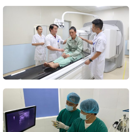
Chính Thức Vận Hành Máy Xạ Hình Thế Hệ
Mới Spect/CT Trong Chẩn Đoán Và Điều Trị
Ung Thư Tại Bệnh Viện Đa Khoa Tỉnh Phú Thọ
Đốt Sóng Cao Tần Dưới Siêu Âm, Điều Trị U
Lành Tuyến Giáp Không Cần Phẫu Thuật