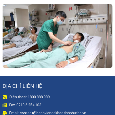
Phẫu Thuật Nội Soi Thay Van Tim – Bước Tiến
Vững Chắc Của Khoa Phẫu Thuật Tim Mạch
Lồng Ngực BVĐK Tỉnh Phú Thọ
ĐỊA CHỈ LIÊN HỆ
Điện thoại: 1800 888 989
Fax: 0210 6 254 103
Email: contact@benhviendakhoatinhphutho.vn