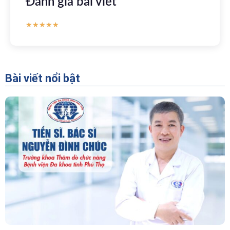
Đánh giá bài viết
★
★
★
★
★
Bài viết nổi bật
“Người Dẫn Đường” Của Khoa Thăm Dò Chức
Năng – Bệnh Viện Đa Khoa Tỉnh Phú Thọ