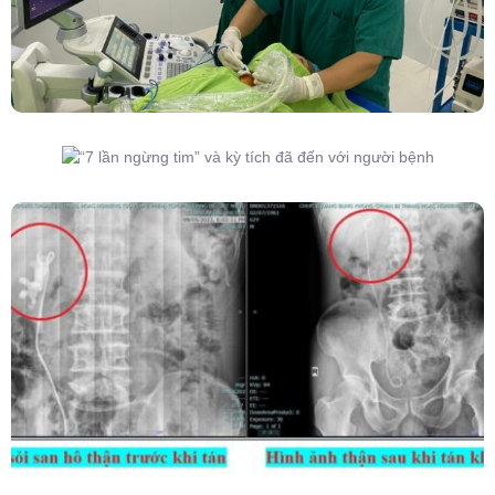
“7 Lần Ngừng Tim” Và Kỳ Tích Đã Đến Với
Người Bệnh
Kết Hợp Tán Sỏi Qua Da Và Tán Sỏi Nội Soi
Ống Mềm – Kỹ Thuật Cao Loại Bỏ Triệt Để Sỏi
San Hô Thận