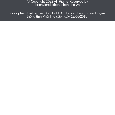
© Copyright 2022 All Rights Reserved by
benhviendakhoatinhphutho.vn
Giấy phép thiết lập số: 06/GP-TTĐT do Sở Thông tin và Truyền
thông tỉnh Phú Thọ cấp ngày 12/06/2018.