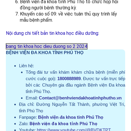
Bệnh viện đa khoa tỉnh Phú Thọ tổ chức họp hội
đồng người bệnh thường kỳ.
Khuyến cáo số 09: về việc tuân thủ quy trình lấy
mẫu bệnh phẩm.
Nội dung chi tiết bản tin khoa học điều dưỡng:
bang tin khoa hoc dieu duong so 2 2024
BỆNH VIỆN ĐA KHOA TỈNH PHÚ THỌ
Liên hệ:
Tổng đài tư vấn khám khám chữa bệnh (miễn phí
cước cuộc gọi):
1800888989
. Được tư vấn trực tiếp
bởi các Chuyên gia đầu ngành Bệnh viện Đa khoa
tỉnh Phú Thọ.
Email:
Contact@benhviendakhoatinhphutho.vn
Địa chỉ:
Đường Nguyễn Tất Thành, phường Việt Trì,
tỉnh Phú Thọ
Fanpage:
Bệnh viện đa khoa tỉnh Phú Thọ
Zalo:
Bệnh viện đa khoa tỉnh Phú Thọ
Youtube:
https://www.youtube.com/@BVDKTPT