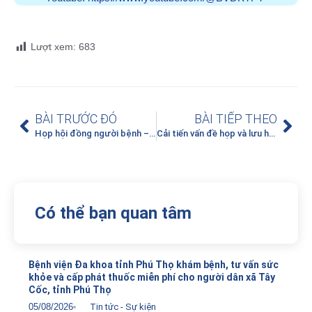
Lượt xem:
683
BÀI TRƯỚC ĐÓ
BÀI TIẾP THEO
Họp hội đồng người bệnh – Nâng cao chất lượng dịch vụ y tế tại Bệnh viện Đa khoa tỉnh Phú Thọ
Cải tiến vấn đề họp và lưu hồ sơ họp Hội đồng người bệnh cấp khoa
Có thể bạn quan tâm
Bệnh viện Đa khoa tỉnh Phú Thọ khám bệnh, tư vấn sức
khỏe và cấp phát thuốc miễn phí cho người dân xã Tây
Cốc, tỉnh Phú Thọ
05/08/2026
Tin tức - Sự kiện