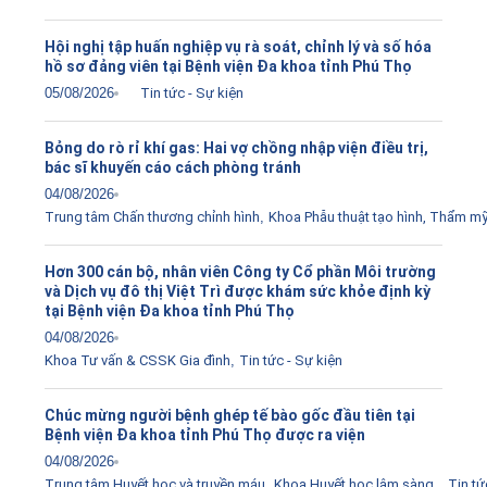
Hội nghị tập huấn nghiệp vụ rà soát, chỉnh lý và số hóa
hồ sơ đảng viên tại Bệnh viện Đa khoa tỉnh Phú Thọ
05/08/2026
Tin tức - Sự kiện
Bỏng do rò rỉ khí gas: Hai vợ chồng nhập viện điều trị,
bác sĩ khuyến cáo cách phòng tránh
04/08/2026
Trung tâm Chấn thương chỉnh hình
,
Khoa Phẫu thuật tạo hình, Thẩm m
Hơn 300 cán bộ, nhân viên Công ty Cổ phần Môi trường
và Dịch vụ đô thị Việt Trì được khám sức khỏe định kỳ
tại Bệnh viện Đa khoa tỉnh Phú Thọ
04/08/2026
Khoa Tư vấn & CSSK Gia đình
,
Tin tức - Sự kiện
Chúc mừng người bệnh ghép tế bào gốc đầu tiên tại
Bệnh viện Đa khoa tỉnh Phú Thọ được ra viện
04/08/2026
Trung tâm Huyết học và truyền máu
,
Khoa Huyết học lâm sàng
,
Tin tứ