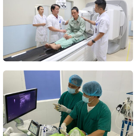
Chính Thức Vận Hành Máy Xạ Hình Thế Hệ
Mới Spect/CT Trong Chẩn Đoán Và Điều Trị
Ung Thư Tại Bệnh Viện Đa Khoa Tỉnh Phú Thọ
Đốt Sóng Cao Tần Dưới Siêu Âm, Điều Trị U
Lành Tuyến Giáp Không Cần Phẫu Thuật