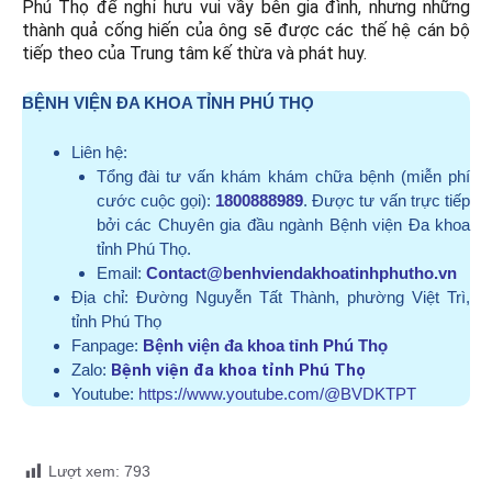
Phú Thọ để nghỉ hưu vui vầy bên gia đình, nhưng những
thành quả cống hiến của ông sẽ được các thế hệ cán bộ
tiếp theo của Trung tâm kế thừa và phát huy.
BỆNH VIỆN ĐA KHOA TỈNH PHÚ THỌ
Liên hệ:
Tổng đài tư vấn khám khám chữa bệnh (miễn phí
cước cuộc gọi):
1800888989
. Được tư vấn trực tiếp
bởi các Chuyên gia đầu ngành Bệnh viện Đa khoa
tỉnh Phú Thọ.
Email:
Contact@benhviendakhoatinhphutho.vn
Địa chỉ:
Đường Nguyễn Tất Thành, phường Việt Trì,
tỉnh Phú Thọ
Fanpage:
Bệnh viện đa khoa tỉnh Phú Thọ
Zalo:
Bệnh viện đa khoa tỉnh Phú Thọ
Youtube:
https://www.youtube.com/@BVDKTPT
Lượt xem:
793