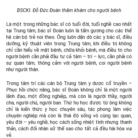
BSCKI. Đỗ Đức Đoàn thăm khám cho người bệnh
Là một trong những bác sĩ có tuổi đời, tuổi nghề cao nhất
tại Trung tâm, bác sĩ Đoàn luôn là tấm gương cho các thế
hệ cán bộ trẻ noi theo. Ông luôn dặn dò các y bác sĩ, điều
dưỡng, kỹ thuật viên trong Trung tâm, khi điều trị không
chỉ cần hiểu về mặt bệnh, chữa khỏi bệnh, mà điều trị cho
người bệnh cần phải đầu tư cả tâm – trí – lực, cần phải có
sự quan tâm, thông cảm với người bệnh, coi người bệnh
như người thân.
Trong tâm trí các cán bộ Trung tâm y dược cổ truyền –
Phục hồi chức năng, bác sĩ Đoàn không chỉ là một người
lãnh đạo, một đồng nghiệp, mà còn là người thầy, người
cha, người chú, người bạn. Thứ họ học được từ ông không
chỉ là kiến thức y học chuyên sâu, tác phong làm việc
chuyên nghiệp mà còn là thái độ sống vô cùng lạc quan,
yêu đời – yêu nghề, học cách sống nhiệt tình nhưng thanh
thản, cách đối nhân xử thế sao cho tất cả đều hài hòa vui
vẻ.