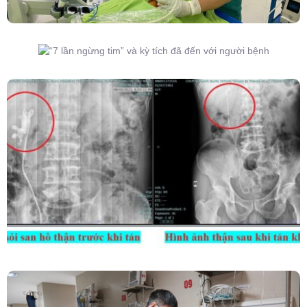
“7 Lần Ngừng Tim” Và Kỳ Tích Đã Đến Với
Người Bệnh
Kết Hợp Tán Sỏi Qua Da Và Tán Sỏi Nội Soi
Ống Mềm – Kỹ Thuật Cao Loại Bỏ Triệt Để Sỏi
San Hô Thận