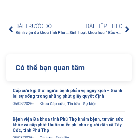
BÀI TRƯỚC ĐÓ
BÀI TIẾP THEO
Bệnh viện đa khoa tỉnh Phú Thọ – Địa chỉ tin cậy hàng đầu trong khám chữa bệnh và chăm sóc sức khỏe nhân dân
Sinh hoạt khoa học “ Bảo vệ toàn diện cho bệnh nhân tim mạch – chuyển hóa”1
Có thể bạn quan tâm
Cấp cứu kịp thời người bệnh phản vệ nguy kịch – Giành
lại sự sống trong những phút giây quyết định
05/08/2026
Khoa Cấp cứu
,
Tin tức - Sự kiện
Bệnh viện Đa khoa tỉnh Phú Thọ khám bệnh, tư vấn sức
khỏe và cấp phát thuốc miễn phí cho người dân xã Tây
Cốc, tỉnh Phú Thọ
05/08/2026
Tin tức - Sự kiện