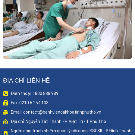
Phẫu Thuật Nội Soi Thay Van Tim – Bước Tiến
Vững Chắc Của Khoa Phẫu Thuật Tim Mạch
Lồng Ngực BVĐK Tỉnh Phú Thọ
ĐỊA CHỈ LIÊN HỆ
Điện thoại: 1800 888 989
Fax: 0210 6 254 103
Email: contact@benhviendakhoatinhphutho.vn
Địa chỉ: Nguyễn Tất Thành - P. Việt Trì - T.Phú Thọ
Người chịu trách nhiệm quản lý nội dung: BSCKII. Lê Đình Thanh