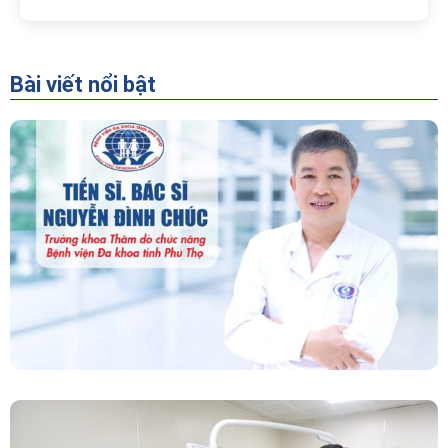
Bài viết nổi bật
“Người Dẫn Đường” Của Khoa Thăm Dò Chức
Năng – Bệnh Viện Đa Khoa Tỉnh Phú Thọ