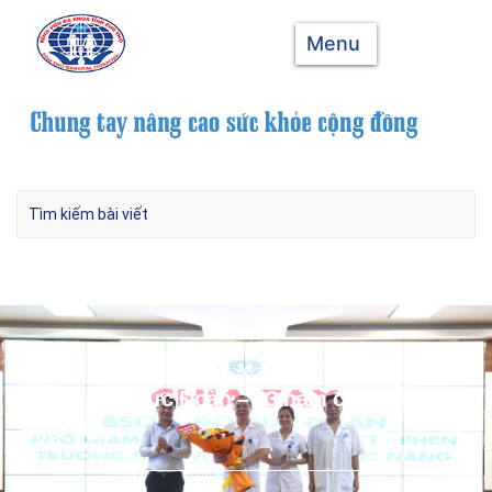
Menu
BSCKI. Đỗ Đức Đoàn – 33 năm cống hiến
miệt mài