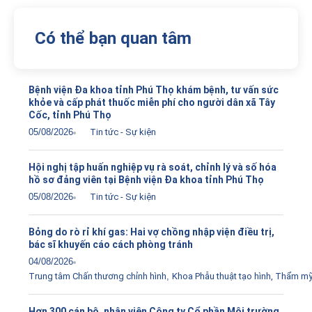
Có thể bạn quan tâm
Bệnh viện Đa khoa tỉnh Phú Thọ khám bệnh, tư vấn sức
khỏe và cấp phát thuốc miễn phí cho người dân xã Tây
Cốc, tỉnh Phú Thọ
05/08/2026
Tin tức - Sự kiện
Hội nghị tập huấn nghiệp vụ rà soát, chỉnh lý và số hóa
hồ sơ đảng viên tại Bệnh viện Đa khoa tỉnh Phú Thọ
05/08/2026
Tin tức - Sự kiện
Bỏng do rò rỉ khí gas: Hai vợ chồng nhập viện điều trị,
bác sĩ khuyến cáo cách phòng tránh
04/08/2026
Trung tâm Chấn thương chỉnh hình
,
Khoa Phẫu thuật tạo hình, Thẩm m
Hơn 300 cán bộ, nhân viên Công ty Cổ phần Môi trường