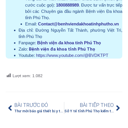
cước cuộc gọi):
1800888989
. Được tư vấn trực tiếp
bởi các Chuyên gia đầu ngành Bệnh viện Đa khoa
tỉnh Phú Thọ.
Email:
Contact@benhviendakhoatinhphutho.vn
Địa chỉ:
Đường Nguyễn Tất Thành, phường Việt Trì,
tỉnh Phú Thọ
Fanpage:
Bệnh viện đa khoa tỉnh Phú Thọ
Zalo:
Bệnh viện đa khoa tỉnh Phú Thọ
Youtube:
https://www.youtube.com/@BVDKTPT
Lượt xem:
1.082
BÀI TRƯỚC ĐÓ
BÀI TIẾP THEO
Thư mời báo giá thiết bị y tế mua sắm tập trung năm 2025-2026, bổ sung lần 2
Sở Y tế tỉnh Phú Thọ kiểm tra, đánh giá chất lượng Bệnh viện, khảo sát sự hài lòng của người bệnh và nhân viên y tế năm 2024 – 2025 tại Bệnh viện Đa khoa tỉnh Phú Thọ