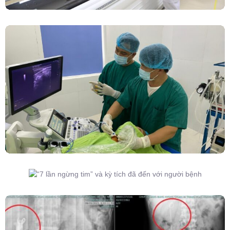
Đốt Sóng Cao Tần Dưới Siêu Âm, Điều Trị U
Lành Tuyến Giáp Không Cần Phẫu Thuật
“7 Lần Ngừng Tim” Và Kỳ Tích Đã Đến Với
Người Bệnh