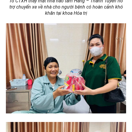
Tổ CTXH thay mặt nhà hảo tâm Hằng
– Thanh Tuyền hỗ
trợ chuyến xe về nhà cho người bệnh có hoàn cảnh khó
khăn
tại
khoa Hóa trị