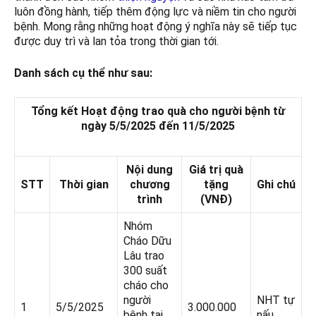
luôn đồng hành, tiếp thêm động lực và niềm tin cho người
bệnh. Mong rằng những hoạt động ý nghĩa này sẽ tiếp tục
được duy trì và lan tỏa trong thời gian tới.
Danh sách cụ thể như sau:
Tổng kết Hoạt động trao quà cho người bệnh từ
ngày
5
/
5
/2025 đến
11
/5/2025
Nội dung
Giá trị quà
STT
Thời gian
chương
tặng
Ghi chú
trình
(VNĐ)
Nhóm
Cháo Dữu
Lâu trao
300 suất
cháo cho
người
NHT tự
1
5/5/2025
3.000.000
bệnh tại
nấu