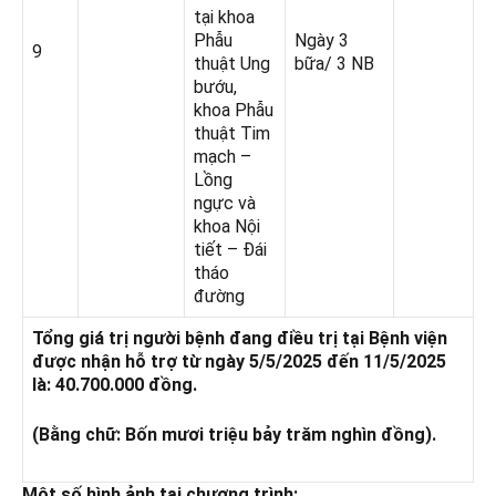
tại khoa
Phẫu
Ngày 3
9
thuật Ung
bữa/ 3 NB
bướu,
khoa Phẫu
thuật Tim
mạch –
Lồng
ngực và
khoa Nội
tiết – Đái
tháo
đường
Tổn
g giá trị người bệnh đang điều trị tại Bệnh viện
được nhận hỗ trợ từ ngày
5
/
5/2025
đến
11
/
5
/2025
là:
40.700.000
đồng.
(Bằng chữ:
Bốn mươi triệu bảy trăm
nghìn đồng).
Một số hình ảnh tại chương trình: