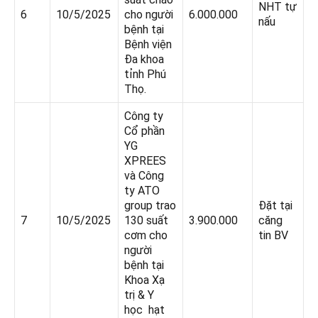
NHT tự
6
10/5/2025
cho người
6.000.000
nấu
bệnh tại
Bệnh viện
Đa khoa
tỉnh Phú
Thọ.
Công ty
Cổ phần
YG
XPREES
và Công
ty ATO
group trao
Đặt tại
7
10/5/2025
130 suất
3.900.000
căng
cơm cho
tin BV
người
bệnh tại
Khoa Xạ
trị & Y
học hạt