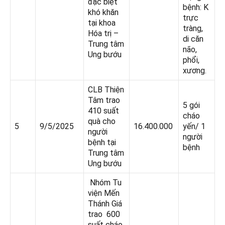
đặc biệt
bệnh: K
khó khăn
trực
tại khoa
tràng,
Hóa trị –
di căn
Trung tâm
não,
Ung bướu
phổi,
xương.
CLB Thiện
Tâm trao
5 gói
410 suất
cháo
quà cho
5
9/5/2025
16.400.000
yến/ 1
người
người
bệnh tại
bệnh
Trung tâm
Ung bướu
Nhóm Tu
viện Mến
Thánh Giá
trao 600
suất cháo