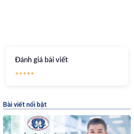
tuyến
Apple store
CH Play
Đánh giá bài viết
★
★
★
★
★
Bài viết nổi bật