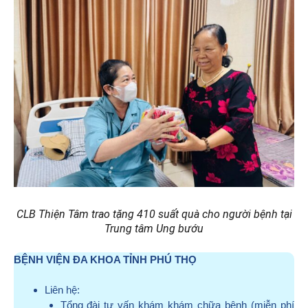
CLB
Thiện Tâm trao tặng 410 suất quà
cho n
gười bệnh
tại
Trung tâm Ung bướu
BỆNH VIỆN ĐA KHOA TỈNH PHÚ THỌ
Liên hệ:
Tổng đài tư vấn khám khám chữa bệnh (miễn phí