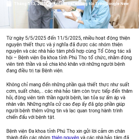
Tháng 5 13, 2025
Kết nối với chúng tôi Trên Google New
Từ ngày 5/5/2025 đến 11/5/2025, nhiều hoạt động thiện
nguyện thiết thực và ý nghĩa đã được các nhóm thiện
nguyện và các nhà hảo tâm phối hợp cùng Tổ Công tác xã
hội – Bệnh viện Đa khoa tỉnh Phú Thọ tổ chức, nhằm động
viên tinh thần và sẻ chia khó khăn với những người bệnh
đang điều trị tại Bệnh viện.
Không chỉ mang đến những phần quà thiết thực như suất
cơm, suất cháo,… các nhà hảo tâm còn trực tiếp đến thăm
hỏi, động viên tinh thần người bệnh, lan tỏa sự ấm áp và
nhân văn. Những nghĩa cử cao đẹp ấy đã góp phần giúp
người bệnh thêm vững tin và lạc quan trong hành trình
chiến đấu với bệnh tật.
Bệnh viện Đa khoa tỉnh Phú Thọ xin gửi lời cảm ơn chân
thành đến các nhóm
thiện nguyện
và các nhà hảo tâm đã