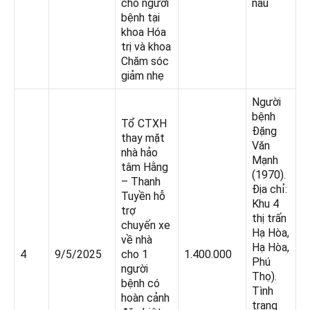
cho người
nấu
bệnh tại
khoa Hóa
trị và khoa
Chăm sóc
giảm nhẹ
Người
bệnh
Tổ CTXH
Đặng
thay mặt
Văn
nhà hảo
Mạnh
tâm Hằng
(1970).
– Thanh
Địa chỉ:
Tuyền hỗ
Khu 4
trợ
thị trấn
chuyến xe
Hạ Hòa,
về nhà
Hạ Hòa,
4
9/5/2025
cho 1
1.400.000
Phú
người
Thọ).
bệnh có
Tình
hoàn cảnh
trạng