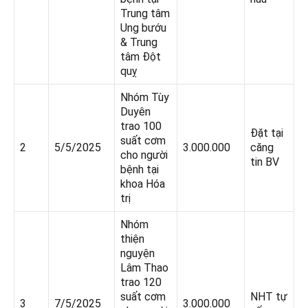
Trung tâm
Ung bướu
& Trung
tâm Đột
quỵ
Nhóm Tùy
Duyên
trao 100
Đặt tại
suất cơm
2
5/5/2025
3.000.000
căng
cho người
tin BV
bệnh tại
khoa Hóa
trị
Nhóm
thiện
nguyện
Lâm Thao
trao 120
suất cơm
NHT tự
3
7/5/2025
3.000.000