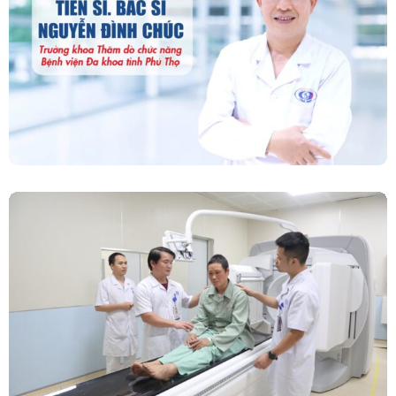
“Người Dẫn Đường” Của Khoa Thăm Dò Chức
Năng – Bệnh Viện Đa Khoa Tỉnh Phú Thọ
Chính Thức Vận Hành Máy Xạ Hình Thế Hệ
Mới Spect/CT Trong Chẩn Đoán Và Điều Trị
Ung Thư Tại Bệnh Viện Đa Khoa Tỉnh Phú Thọ