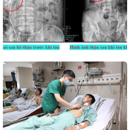
Kết Hợp Tán Sỏi Qua Da Và Tán Sỏi Nội Soi
Ống Mềm – Kỹ Thuật Cao Loại Bỏ Triệt Để Sỏi
San Hô Thận
Phẫu Thuật Nội Soi Thay Van Tim – Bước Tiến
Vững Chắc Của Khoa Phẫu Thuật Tim Mạch
Lồng Ngực BVĐK Tỉnh Phú Thọ