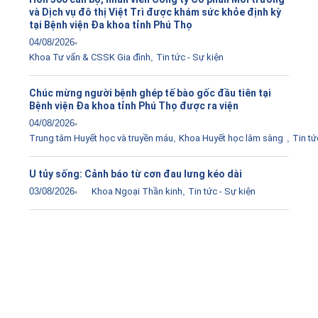
và Dịch vụ đô thị Việt Trì được khám sức khỏe định kỳ
tại Bệnh viện Đa khoa tỉnh Phú Thọ
04/08/2026
Khoa Tư vấn & CSSK Gia đình
,
Tin tức - Sự kiện
Chúc mừng người bệnh ghép tế bào gốc đầu tiên tại
Bệnh viện Đa khoa tỉnh Phú Thọ được ra viện
04/08/2026
Trung tâm Huyết học và truyền máu
,
Khoa Huyết học lâm sàng
,
Tin tứ
U tủy sống: Cảnh báo từ cơn đau lưng kéo dài
03/08/2026
Khoa Ngoại Thần kinh
,
Tin tức - Sự kiện
Tải ứng dụng Hồ sơ sức khỏe
Kết nối với bác sĩ trực tuyến, xem hồ sơ sức khỏe trực