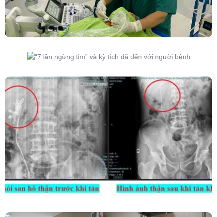
“7 Lần Ngừng Tim” Và Kỳ Tích Đã Đến Với
Người Bệnh
Kết Hợp Tán Sỏi Qua Da Và Tán Sỏi Nội Soi
Ống Mềm – Kỹ Thuật Cao Loại Bỏ Triệt Để Sỏi
San Hô Thận