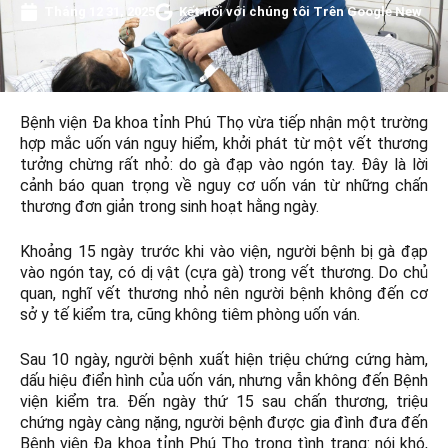
Tháng 12 31, 2025
Kết nối với chúng tôi Trên Google New
Bệnh viện Đa khoa tỉnh Phú Thọ vừa tiếp nhận một trường
hợp mắc uốn ván nguy hiểm, khởi phát từ một vết thương
tưởng chừng rất nhỏ: do gà đạp vào ngón tay. Đây là lời
cảnh báo quan trọng về nguy cơ uốn ván từ những chấn
thương đơn giản trong sinh hoạt hằng ngày.
Khoảng 15 ngày trước khi vào viện, người bệnh bị gà đạp
vào ngón tay, có dị vật (cựa gà) trong vết thương. Do chủ
quan, nghĩ vết thương nhỏ nên người bệnh không đến cơ
sở y tế kiểm tra, cũng không tiêm phòng uốn ván.
Sau 10 ngày, người bệnh xuất hiện triệu chứng cứng hàm,
dấu hiệu điển hình của uốn ván, nhưng vẫn không đến Bệnh
viện kiểm tra. Đến ngày thứ 15 sau chấn thương, triệu
chứng ngày càng nặng, người bệnh được gia đình đưa đến
Bệnh viện Đa khoa tỉnh Phú Thọ trong tình trạng: nói khó,