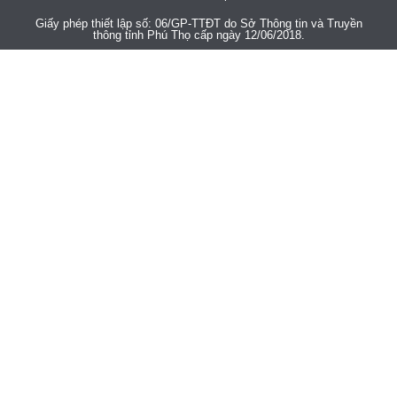
Giấy phép thiết lập số: 06/GP-TTĐT do Sở Thông tin và Truyền
thông tỉnh Phú Thọ cấp ngày 12/06/2018.