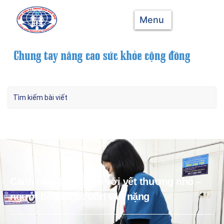
Menu
Cảnh báo: Chủ quan với vết thương nhỏ –
người bệnh mắc uốn ván nặng