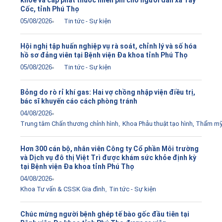
khỏe và cấp phát thuốc miễn phí cho người dân xã Tây
Cốc, tỉnh Phú Thọ
05/08/2026
Tin tức - Sự kiện
Hội nghị tập huấn nghiệp vụ rà soát, chỉnh lý và số hóa
hồ sơ đảng viên tại Bệnh viện Đa khoa tỉnh Phú Thọ
05/08/2026
Tin tức - Sự kiện
Bỏng do rò rỉ khí gas: Hai vợ chồng nhập viện điều trị,
bác sĩ khuyến cáo cách phòng tránh
04/08/2026
Trung tâm Chấn thương chỉnh hình
,
Khoa Phẫu thuật tạo hình, Thẩm m
Hơn 300 cán bộ, nhân viên Công ty Cổ phần Môi trường
và Dịch vụ đô thị Việt Trì được khám sức khỏe định kỳ
tại Bệnh viện Đa khoa tỉnh Phú Thọ
04/08/2026
Khoa Tư vấn & CSSK Gia đình
,
Tin tức - Sự kiện
Chúc mừng người bệnh ghép tế bào gốc đầu tiên tại