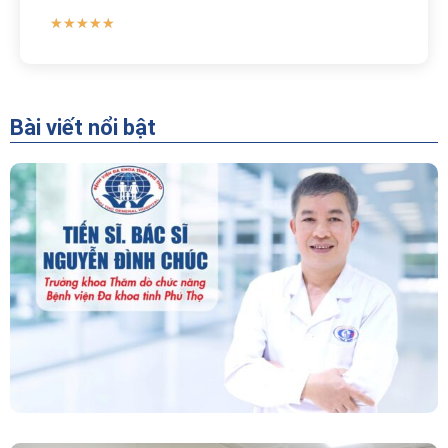
★
★
★
★
★
Bài viết nổi bật
“Người Dẫn Đường” Của Khoa Thăm Dò Chức
Năng – Bệnh Viện Đa Khoa Tỉnh Phú Thọ