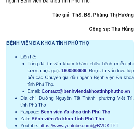
ngành Bệnh viện Đa khoa tỉnh Phú Thọ.
Tác giả: ThS. BS. Phùng Thị Hương
Cộng sự: Thu Hằng
BỆNH VIỆN ĐA KHOA TỈNH PHÚ THỌ
Liên hệ:
Tổng đài tư vấn khám khám chữa bệnh (miễn phí
cước cuộc gọi):
1800888989
. Được tư vấn trực tiếp
bởi các Chuyên gia đầu ngành Bệnh viện Đa khoa
tỉnh Phú Thọ.
Email:
Contact@benhviendakhoatinhphutho.vn
Địa chỉ:
Đường Nguyễn Tất Thành, phường Việt Trì,
tỉnh Phú Thọ
Fanpage:
Bệnh viện đa khoa tỉnh Phú Thọ
Zalo:
Bệnh viện đa khoa tỉnh Phú Thọ
Youtube:
https://www.youtube.com/@BVDKTPT