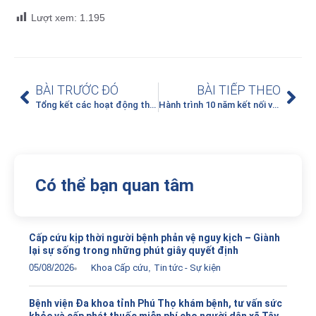
Lượt xem:
1.195
BÀI TRƯỚC ĐÓ
BÀI TIẾP THEO
Tổng kết các hoạt động thiện nguyện tại Bệnh viện Đa khoa tỉnh Phú Thọ từ ngày 17/12 đến ngày 23/12/2025
Hành trình 10 năm kết nối và hiện thực hóa những ước mơ “hồi sinh” cuộc sống – Công tác hiến, ghép mô, tạng tại Bệnh viện Đa khoa tỉnh Phú Thọ
Có thể bạn quan tâm
Cấp cứu kịp thời người bệnh phản vệ nguy kịch – Giành
lại sự sống trong những phút giây quyết định
05/08/2026
Khoa Cấp cứu
,
Tin tức - Sự kiện
Bệnh viện Đa khoa tỉnh Phú Thọ khám bệnh, tư vấn sức