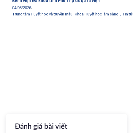
Bệnh viện Đa khoa tỉnh Phú Thọ được ra viện
04/08/2026
Trung tâm Huyết học và truyền máu
,
Khoa Huyết học lâm sàng
,
Tin tứ
Tải ứng dụng Hồ sơ sức khỏe
Kết nối với bác sĩ trực tuyến, xem hồ sơ sức khỏe trực
tuyến
Apple store
CH Play
Đánh giá bài viết