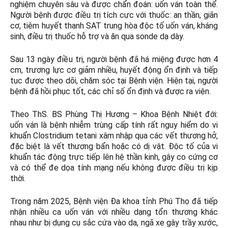
nghiệm chuyên sâu và được chẩn đoán: uốn ván toàn thể.
Người bệnh được điều trị tích cực với thuốc: an thần, giãn
cơ, tiêm huyết thanh SAT trung hòa độc tố uốn ván, kháng
sinh, điều trị thuốc hỗ trợ và ăn qua sonde dạ dày.
Sau 13 ngày điều trị, người bệnh đã há miệng được hơn 4
cm, trương lực cơ giảm nhiều, huyết động ổn định và tiếp
tục được theo dõi, chăm sóc tại Bệnh viện. Hiện tại, người
bệnh đã hồi phục tốt, các chỉ số ổn định và được ra viện.
Theo ThS. BS Phùng Thị Hương – Khoa Bệnh Nhiệt đới:
uốn ván là bệnh nhiễm trùng cấp tính rất nguy hiểm do vi
khuẩn Clostridium tetani xâm nhập qua các vết thương hở,
đặc biệt là vết thương bẩn hoặc có dị vật. Độc tố của vi
khuẩn tác động trực tiếp lên hệ thần kinh, gây co cứng cơ
và có thể đe dọa tính mạng nếu không được điều trị kịp
thời.
Trong năm 2025, Bệnh viện Đa khoa tỉnh Phú Thọ đã tiếp
nhận nhiều ca uốn ván với nhiều dạng tổn thương khác
nhau như bị dụng cụ sắc cứa vào da, ngã xe gây trầy xước,