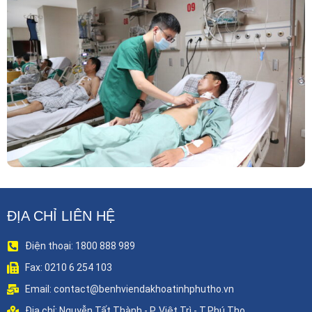
Phẫu Thuật Nội Soi Thay Van Tim – Bước Tiến
Vững Chắc Của Khoa Phẫu Thuật Tim Mạch
Lồng Ngực BVĐK Tỉnh Phú Thọ
ĐỊA CHỈ LIÊN HỆ
Điện thoại: 1800 888 989
Fax: 0210 6 254 103
Email: contact@benhviendakhoatinhphutho.vn
Địa chỉ: Nguyễn Tất Thành - P. Việt Trì - T.Phú Thọ