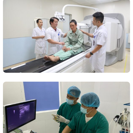
Chính Thức Vận Hành Máy Xạ Hình Thế Hệ
Mới Spect/CT Trong Chẩn Đoán Và Điều Trị
Ung Thư Tại Bệnh Viện Đa Khoa Tỉnh Phú Thọ
Đốt Sóng Cao Tần Dưới Siêu Âm, Điều Trị U
Lành Tuyến Giáp Không Cần Phẫu Thuật