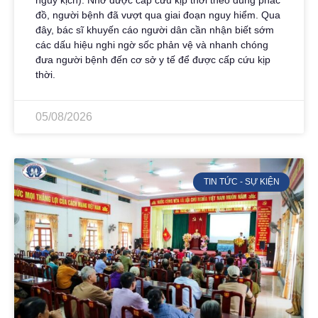
nguy kịch). Nhờ được cấp cứu kịp thời theo đúng phác
đồ, người bệnh đã vượt qua giai đoạn nguy hiểm. Qua
đây, bác sĩ khuyến cáo người dân cần nhận biết sớm
các dấu hiệu nghi ngờ sốc phản vệ và nhanh chóng
đưa người bệnh đến cơ sở y tế để được cấp cứu kịp
thời.
05/08/2026
TIN TỨC - SỰ KIỆN