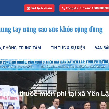
Đặt lịch khám
Tổng đài tư vấn: 1800 888 98
, PHÒNG, TRUNG TÂM
TIN TỨC & SỰ KIỆN
VĂN BẢ
 phát thuốc miễn phí tại xã Yên Lậ