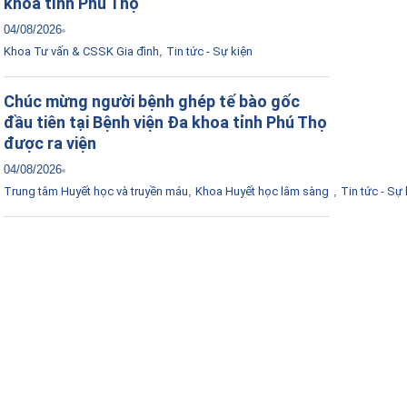
khoa tỉnh Phú Thọ
04/08/2026
Khoa Tư vấn & CSSK Gia đình
,
Tin tức - Sự kiện
Chúc mừng người bệnh ghép tế bào gốc
đầu tiên tại Bệnh viện Đa khoa tỉnh Phú Thọ
được ra viện
04/08/2026
Trung tâm Huyết học và truyền máu
,
Khoa Huyết học lâm sàng
,
Tin tức - Sự 
Tải ứng dụng Hồ sơ sức khỏe
Kết nối với bác sĩ trực tuyến, xem hồ sơ sức
khỏe trực tuyến