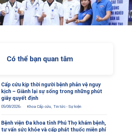
Có thể bạn quan tâm
Cấp cứu kịp thời người bệnh phản vệ nguy
kịch – Giành lại sự sống trong những phút
giây quyết định
05/08/2026
Khoa Cấp cứu
,
Tin tức - Sự kiện
Bệnh viện Đa khoa tỉnh Phú Thọ khám bệnh,
tư vấn sức khỏe và cấp phát thuốc miễn phí