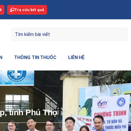
9
Tra cứu kết quả
N
THÔNG TIN THUỐC
LIÊN HỆ
p, tỉnh Phú Thọ