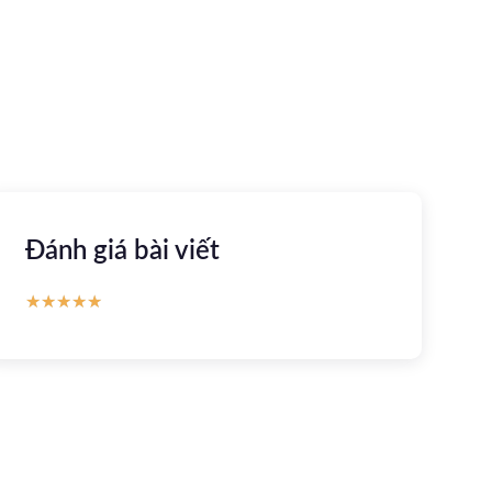
Apple store
CH Play
Đánh giá bài viết
★
★
★
★
★