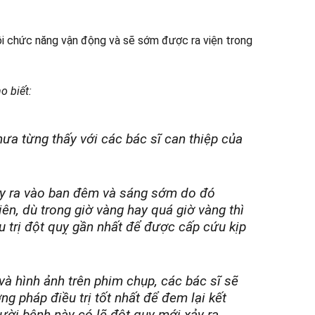
hồi chức năng vận động và sẽ sớm được ra viện trong
o biết:
ưa từng thấy với các bác sĩ can thiệp của
ảy ra vào ban đêm và sáng sớm do đó
ên, dù trong giờ vàng hay quá giờ vàng thì
ều trị đột quỵ gần nhất để được cấp cứu kịp
và hình ảnh trên phim chụp, các bác sĩ sẽ
g pháp điều trị tốt nhất để đem lại kết
ười bệnh này có lẽ đột qụy mới xảy ra