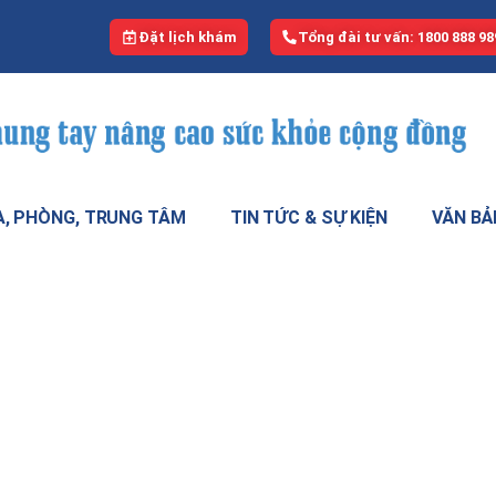
Đặt lịch khám
Tổng đài tư vấn: 1800 888 98
, PHÒNG, TRUNG TÂM
TIN TỨC & SỰ KIỆN
VĂN BẢ
 ra khỏi mạch não của người đàn 