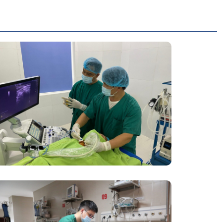
Đốt Sóng Cao Tần Dưới Siêu Âm,
Điều Trị U Lành Tuyến Giáp Không
Cần Phẫu Thuật
Phẫu Thuật Nội Soi Thay Van Tim –
Bước Tiến Vững Chắc Của Khoa Phẫu