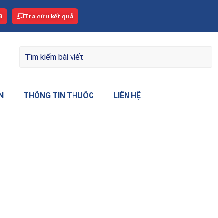
9
Tra cứu kết quả
N
THÔNG TIN THUỐC
LIÊN HỆ
ông 60 tuổi