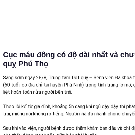
Tháng 8 30, 2024
Kết nối với chúng tôi Trên Google New
Cục máu đông có độ dài nhất và chưa
quỵ Phú Thọ
Sáng sớm ngày 28/8, Trung tâm Đột quỵ – Bệnh viện Đa khoa t
(60 tuổi, có địa chỉ tại huyện Phù Ninh) trong tình trạng lơ mơ,
liệt hoàn toàn nửa người bên trái.
Theo lời kể từ gia đình, khoảng 5h sáng khi ngủ dậy dậy thì p
trái, miệng nói không rõ tiếng. Người nhà đã nhanh chóng chuyể
Sau khi vào viện, người bệnh được thăm khám ban đầu và chỉ đ