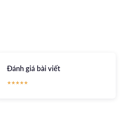
Apple store
CH Play
Đánh giá bài viết
★
★
★
★
★