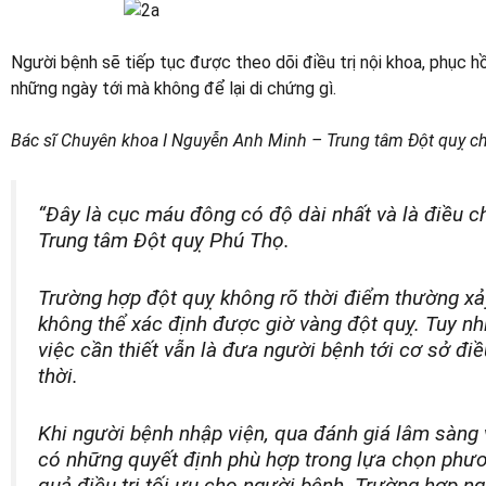
Người bệnh sẽ tiếp tục được theo dõi điều trị nội khoa, phục 
những ngày tới mà không để lại di chứng gì.
Bác sĩ Chuyên khoa I Nguyễn Anh Minh – Trung tâm Đột quỵ ch
“Đây là cục máu đông có độ dài nhất và là điều ch
Trung tâm Đột quỵ Phú Thọ.
Trường hợp đột quỵ không rõ thời điểm thường x
không thể xác định được giờ vàng đột quỵ. Tuy nhi
việc cần thiết vẫn là đưa người bệnh tới cơ sở đi
thời.
Khi người bệnh nhập viện, qua đánh giá lâm sàng 
có những quyết định phù hợp trong lựa chọn phươn
quả điều trị tối ưu cho người bệnh. Trường hợp ng