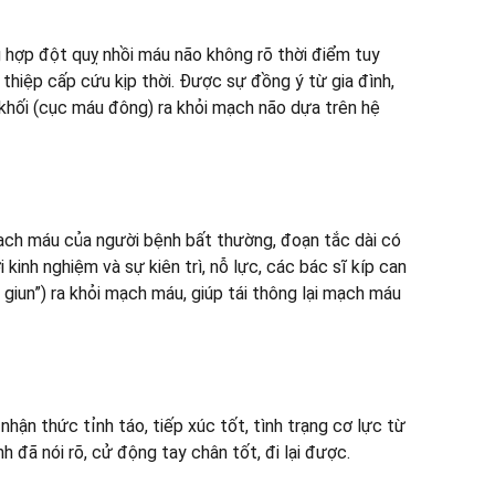
 hợp đột quỵ nhồi máu não không rõ thời điểm tuy
hiệp cấp cứu kịp thời. Được sự đồng ý từ gia đình,
 khối (cục máu đông) ra khỏi mạch não dựa trên hệ
ạch máu của người bệnh bất thường, đoạn tắc dài có
inh nghiệm và sự kiên trì, nỗ lực, các bác sĩ kíp can
giun”) ra khỏi mạch máu, giúp tái thông lại mạch máu
hận thức tỉnh táo, tiếp xúc tốt, tình trạng cơ lực từ
nh đã nói rõ, cử động tay chân tốt, đi lại được.