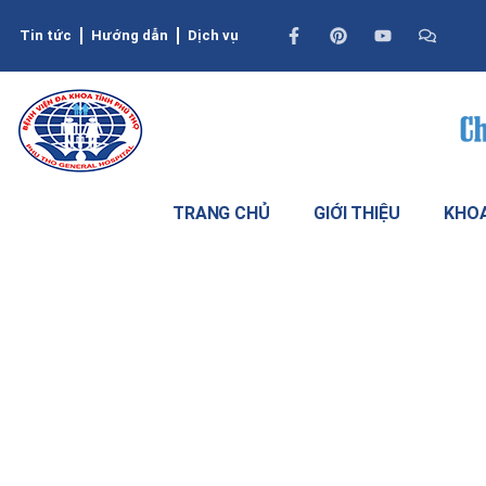
Tin tức
Hướng dẫn
Dịch vụ
TRANG CHỦ
GIỚI THIỆU
KHOA
Cục máu đông dài 10 cm được lấy