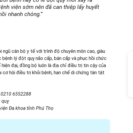
ệnh viện sớm nên đã can thiệp lấy huyết
hồi nhanh chóng.”
i ngũ cán bộ y tế với trình độ chuyên môn cao, giàu
c bệnh lý đột quỵ não cấp, bán cấp và phục hồi chức
hiện đại, đồng bộ luôn là địa chỉ điều trị tin cậy của
 cơ hội điều trị khỏi bệnh, hạn chế di chứng tàn tật
ỵ: 0210 6552288
t quỵ
 viện Đa khoa tỉnh Phú Thọ