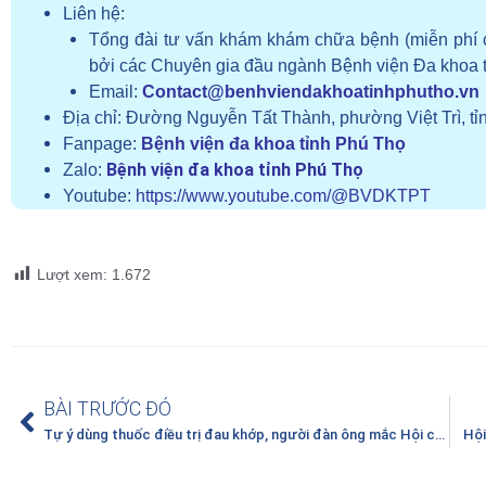
Liên hệ:
Tổng đài tư vấn khám khám chữa bệnh (miễn phí 
bởi các Chuyên gia đầu ngành Bệnh viện Đa khoa 
Email:
Contact@benhviendakhoatinhphutho.vn
Địa chỉ:
Đường Nguyễn Tất Thành, phường Việt Trì, tỉ
Fanpage:
Bệnh viện đa khoa tỉnh Phú Thọ
Bệnh viện đa khoa tỉnh Phú Thọ
Zalo:
Youtube:
https://www.youtube.com/@BVDKTPT
Lượt xem:
1.672
BÀI TRƯỚC ĐÓ
Tự ý dùng thuốc điều trị đau khớp, người đàn ông mắc Hội chứng Dress một thể dị ứng thuốc hiếm gặp
Hội