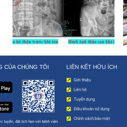
Nội Soi Ống Mềm – Kỹ Thuật Cao Loại
Bỏ Triệt Để Sỏi San Hô Thận
 CỦA CHÚNG TÔI
LIÊN KẾT HỮU ÍCH
Giới thiệu
Liên hệ
Tuyển dụng
Điều khoản sử dụng
Chính sách bảo mật
c tuyến, đặt lịch hẹn với bệnh viện