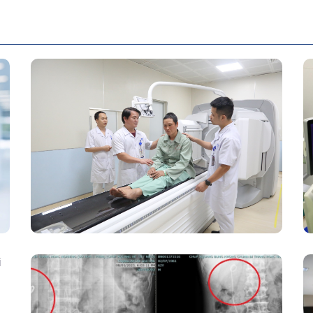
Chính Thức Vận Hành Máy Xạ Hình
Thế Hệ Mới Spect/CT Trong Chẩn
Đoán Và Điều Trị Ung Thư Tại Bệnh
Viện Đa Khoa Tỉnh Phú Thọ
Kết Hợp Tán Sỏi Qua Da Và Tán Sỏi