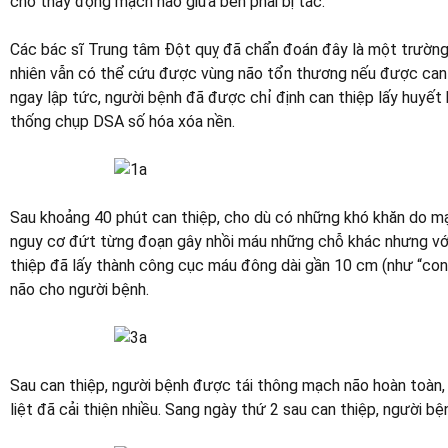
cho thấy động mạch não giữa bên phải bị tắc.
Các bác sĩ Trung tâm Đột quỵ đã chẩn đoán đây là một trường
nhiên vẫn có thể cứu được vùng não tổn thương nếu được can t
ngay lập tức, người bệnh đã được chỉ định can thiệp lấy huyết
thống chụp DSA số hóa xóa nền.
Sau khoảng 40 phút can thiệp, cho dù có những khó khăn do m
nguy cơ đứt từng đoạn gây nhồi máu những chỗ khác nhưng với k
thiệp đã lấy thành công cục máu đông dài gần 10 cm (như “con 
não cho người bệnh.
Sau can thiệp, người bệnh được tái thông mạch não hoàn toàn, n
liệt đã cải thiện nhiều. Sang ngày thứ 2 sau can thiệp, người bệ