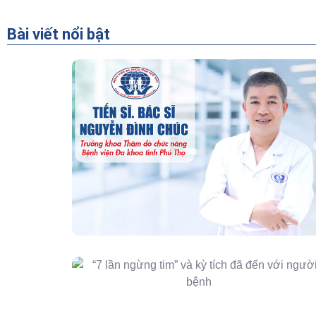
Bài viết nổi bật
“Người Dẫn Đường” Của Khoa Thăm
Dò Chức Năng – Bệnh Viện Đa Khoa
Tỉnh Phú Thọ
“7 Lần Ngừng Tim” Và Kỳ Tích Đã Đến
Với Người Bệnh