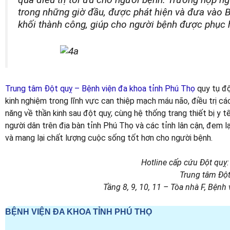
trong những giờ đầu, được phát hiện và đưa vào B
khối thành công, giúp cho người bệnh được phục 
Trung tâm Đột quỵ – Bệnh viện đa khoa tỉnh Phú Thọ
quy tụ độ
kinh nghiệm trong lĩnh vực can thiệp mạch máu não, điều trị cá
năng về thần kinh sau đột quỵ; cùng hệ thống trang thiết bị y tế 
người dân trên địa bàn tỉnh Phú Thọ và các tỉnh lân cận, đem lại
và mang lại chất lượng cuộc sống tốt hơn cho người bệnh.
Hotline cấp cứu Đột qu
Trung tâm Độ
Tầng 8, 9, 10, 11 – Tòa nhà F, Bệnh
BỆNH VIỆN ĐA KHOA TỈNH PHÚ THỌ