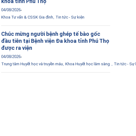
khoa tỉnh Phú Thọ
04/08/2026
Khoa Tư vấn & CSSK Gia đình
,
Tin tức - Sự kiện
Chúc mừng người bệnh ghép tế bào gốc
đầu tiên tại Bệnh viện Đa khoa tỉnh Phú Thọ
được ra viện
04/08/2026
Trung tâm Huyết học và truyền máu
,
Khoa Huyết học lâm sàng
,
Tin tức - Sự 
Tải ứng dụng Hồ sơ sức khỏe
Kết nối với bác sĩ trực tuyến, xem hồ sơ sức
khỏe trực tuyến