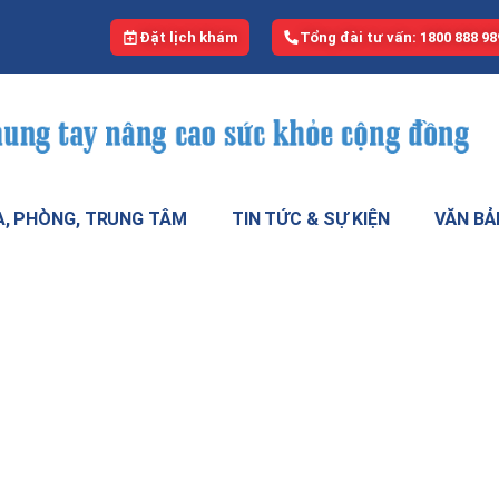
Đặt lịch khám
Tổng đài tư vấn: 1800 888 98
, PHÒNG, TRUNG TÂM
TIN TỨC & SỰ KIỆN
VĂN BẢ
ội chứng hiếm gặp – Hội chứng bệ