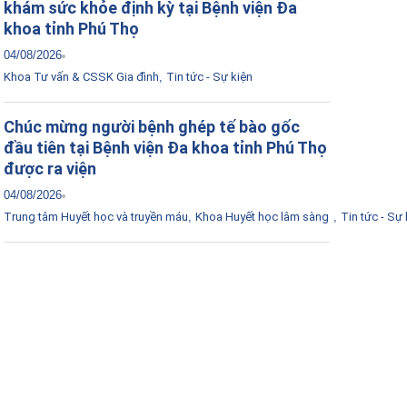
khám sức khỏe định kỳ tại Bệnh viện Đa
khoa tỉnh Phú Thọ
04/08/2026
Khoa Tư vấn & CSSK Gia đình
,
Tin tức - Sự kiện
Chúc mừng người bệnh ghép tế bào gốc
đầu tiên tại Bệnh viện Đa khoa tỉnh Phú Thọ
được ra viện
04/08/2026
Trung tâm Huyết học và truyền máu
,
Khoa Huyết học lâm sàng
,
Tin tức - Sự 
Tải ứng dụng Hồ sơ sức khỏe
Kết nối với bác sĩ trực tuyến, xem hồ sơ sức