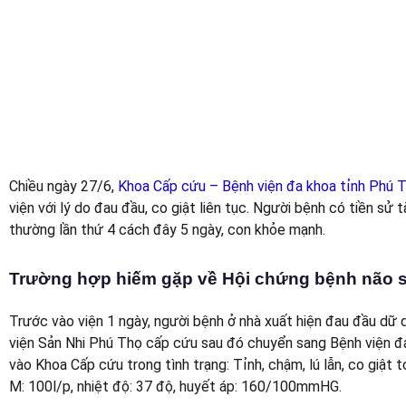
Tháng 7 4, 2022
Kết nối với chúng tôi Trên Google New
Chiều ngày 27/6,
Khoa Cấp cứu – Bệnh viện đa khoa tỉnh Phú 
viện với lý do đau đầu, co giật liên tục. Người bệnh có tiền sử
thường lần thứ 4 cách đây 5 ngày, con khỏe mạnh.
Trường hợp hiếm gặp về Hội chứng bệnh não s
Trước vào viện 1 ngày, người bệnh ở nhà xuất hiện đau đầu dữ 
viện Sản Nhi Phú Thọ cấp cứu sau đó chuyển sang Bệnh viện đ
vào Khoa Cấp cứu trong tình trạng: Tỉnh, chậm, lú lẫn, co giật to
M: 100l/p, nhiệt độ: 37 độ, huyết áp: 160/100mmHG.