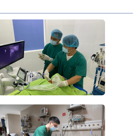
Đốt Sóng Cao Tần Dưới Siêu Âm,
Điều Trị U Lành Tuyến Giáp Không
Cần Phẫu Thuật
Phẫu Thuật Nội Soi Thay Van Tim –
Bước Tiến Vững Chắc Của Khoa Phẫu