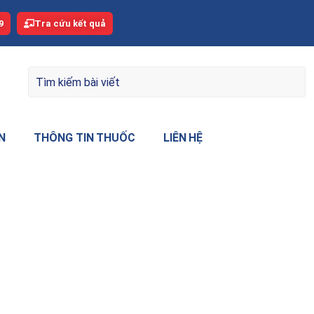
9
Tra cứu kết quả
N
THÔNG TIN THUỐC
LIÊN HỆ
nh não sau có hồi