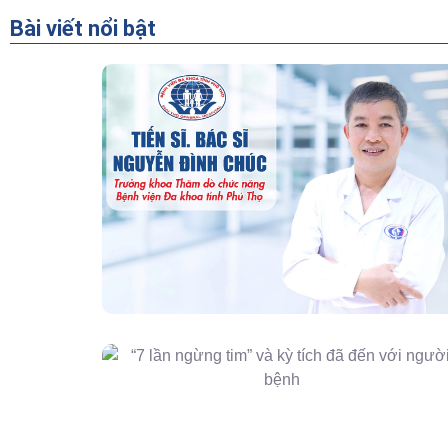
Bài viết nổi bật
“Người Dẫn Đường” Của Khoa Thăm
Dò Chức Năng – Bệnh Viện Đa Khoa
Tỉnh Phú Thọ
“7 Lần Ngừng Tim” Và Kỳ Tích Đã Đến
Với Người Bệnh