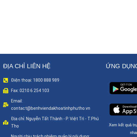
ĐỊA CHỈ LIÊN HỆ
ỨNG DỤNG
Điện thoại: 1800 888 989
Fax: 0210 6 254 103
Email:
contact@benhviendakhoatinhphutho.vn
Địa chỉ: Nguyễn Tất Thành - P. Việt Trì - T.Phú
Xem kết quả trự
Thọ
nha
Người chịu trách nhiệm quản lý nội dung: