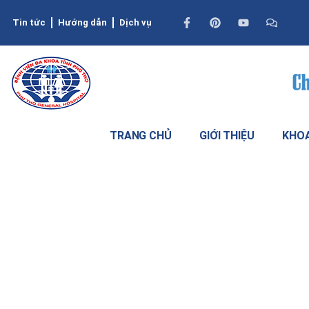
Tin tức
Hướng dẫn
Dịch vụ
TRANG CHỦ
GIỚI THIỆU
KHOA
Cứu sống 1 sản phụ sau đẻ mắc h
phục (PRES)