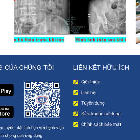
Bỏ Triệt Để Sỏi San Hô Thận
 CỦA CHÚNG TÔI
LIÊN KẾT HỮU ÍCH
Giới thiệu
Liên hệ
Tuyển dụng
Điều khoản sử dụng
Chính sách bảo mật
c tuyến, đặt lịch hẹn với bệnh viện
nh chóng qua ứng dụng