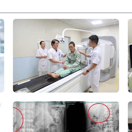
Chính Thức Vận Hành Máy Xạ Hình
Thế Hệ Mới Spect/CT Trong Chẩn
Đoán Và Điều Trị Ung Thư Tại Bệnh
Viện Đa Khoa Tỉnh Phú Thọ
Kết Hợp Tán Sỏi Qua Da Và Tán Sỏi
Nội Soi Ống Mềm – Kỹ Thuật Cao Loại