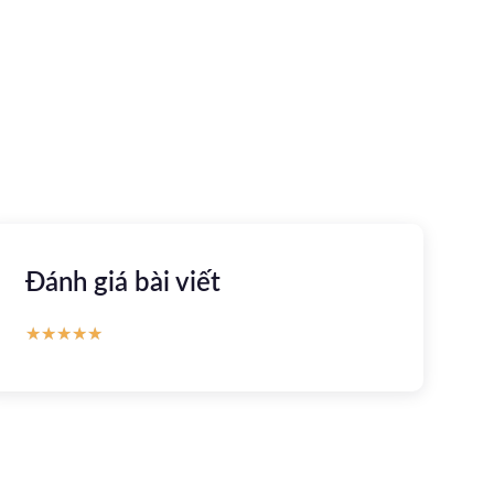
khỏe trực tuyến
Apple store
CH Play
Đánh giá bài viết
★
★
★
★
★