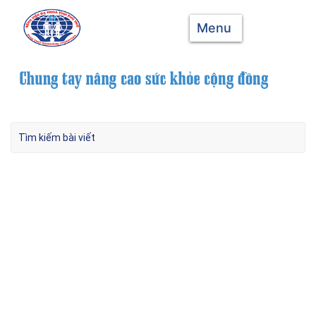
Menu
Kĩ thuật Dẫn Lưu Não Thất Cứu Sống Người
Bệnh Đột Quỵ Chảy Máu, Tràn Máu Não Thất