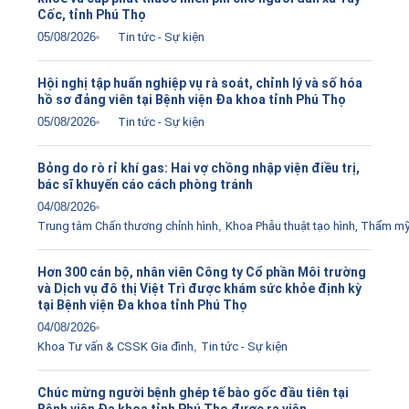
Cốc, tỉnh Phú Thọ
05/08/2026
Tin tức - Sự kiện
Hội nghị tập huấn nghiệp vụ rà soát, chỉnh lý và số hóa
hồ sơ đảng viên tại Bệnh viện Đa khoa tỉnh Phú Thọ
05/08/2026
Tin tức - Sự kiện
Bỏng do rò rỉ khí gas: Hai vợ chồng nhập viện điều trị,
bác sĩ khuyến cáo cách phòng tránh
04/08/2026
Trung tâm Chấn thương chỉnh hình
,
Khoa Phẫu thuật tạo hình, Thẩm m
Hơn 300 cán bộ, nhân viên Công ty Cổ phần Môi trường
và Dịch vụ đô thị Việt Trì được khám sức khỏe định kỳ
tại Bệnh viện Đa khoa tỉnh Phú Thọ
04/08/2026
Khoa Tư vấn & CSSK Gia đình
,
Tin tức - Sự kiện
Chúc mừng người bệnh ghép tế bào gốc đầu tiên tại
Bệnh viện Đa khoa tỉnh Phú Thọ được ra viện