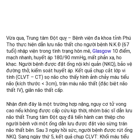
Tháng 9 14, 2022
Kết nối với chúng tôi Trên Google New
Vừa qua, Trung tâm Đột quỵ – Bệnh viện đa khoa tỉnh Phú
Thọ thực hiện dẫn lưu não thất cho người bệnh N.K.Đ (67
tuổi) nhập viện trong tình trạng hôn mê,
Glasgow
10 điểm,
mạch nhanh, huyết áp 180/90 mmHg, mất phản xạ, ho
khạc. Người bệnh được đặt ống nội khí quản (NKQ), bảo vệ
đường thở, kiểm soát huyết áp. Kết quả chụp cắt lớp vi
tính (CLVT – CT) sọ não cho thấy hình ảnh chảy máu tiểu
não (kích thước < 3cm), tràn máu não thất (đặc biệt não
thất IV), giãn não thất cấp.
Nhận định đây là một trường hợp nặng, nguy cơ tử vong
cao nếu không được cấp cứu kịp thời, nhóm bác sĩ dẫn lưu
não thất Trung tâm Đột quỵ đã tiến hành can thiệp cho
người bệnh với một ống dẫn lưu được đặt vào sừng trán
não thất bên. Sau 3 ngày hồi sức, người bệnh được rút ống
NKQ. Sang ngày thứ 5, kết quả chụp CLVT: Khối máu tiểu