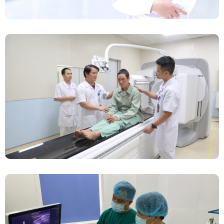
Chính Thức Vận Hành Máy Xạ Hình Thế Hệ
Mới Spect/CT Trong Chẩn Đoán Và Điều Trị
Ung Thư Tại Bệnh Viện Đa Khoa Tỉnh Phú Thọ
Đốt Sóng Cao Tần Dưới Siêu Âm, Điều Trị U