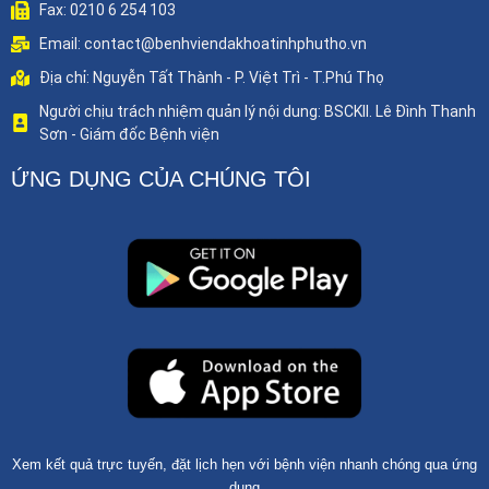
Fax: 0210 6 254 103
Email: contact@benhviendakhoatinhphutho.vn
Địa chỉ: Nguyễn Tất Thành - P. Việt Trì - T.Phú Thọ
Người chịu trách nhiệm quản lý nội dung: BSCKII. Lê Đình Thanh
Sơn - Giám đốc Bệnh viện
ỨNG DỤNG CỦA CHÚNG TÔI
Xem kết quả trực tuyến, đặt lịch hẹn với bệnh viện nhanh chóng qua ứng
dụng