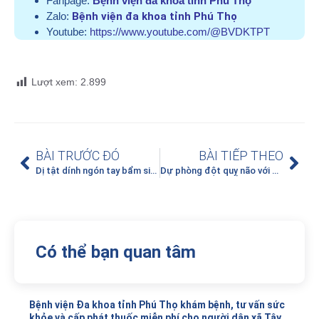
Fanpage:
Bệnh viện đa khoa tỉnh Phú Thọ
Zalo:
Bệnh viện đa khoa tỉnh Phú Thọ
Youtube:
https://www.youtube.com/@BVDKTPT
Lượt xem:
2.899
BÀI TRƯỚC ĐÓ
BÀI TIẾP THEO
Dị tật dính ngón tay bẩm sinh – 5 điều cần biết
Dự phòng đột quỵ não với phương châm 4 Duy Trì- 3 Kiểm Soát
Có thể bạn quan tâm
Bệnh viện Đa khoa tỉnh Phú Thọ khám bệnh, tư vấn sức
khỏe và cấp phát thuốc miễn phí cho người dân xã Tây