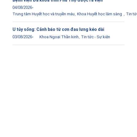
04/08/2026
Trung tâm Huyết học và truyền máu
,
Khoa Huyết học lâm sàng
,
Tin tứ
U tủy sống: Cảnh báo từ cơn đau lưng kéo dài
03/08/2026
Khoa Ngoại Thần kinh
,
Tin tức - Sự kiện
Tải ứng dụng Hồ sơ sức khỏe
Kết nối với bác sĩ trực tuyến, xem hồ sơ sức khỏe trực
tuyến
Apple store
CH Play