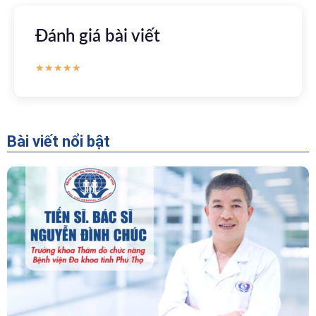
Đánh giá bài viết
★
★
★
★
★
Bài viết nổi bật
“Người Dẫn Đường” Của Khoa Thăm Dò Chức
Năng – Bệnh Viện Đa Khoa Tỉnh Phú Thọ