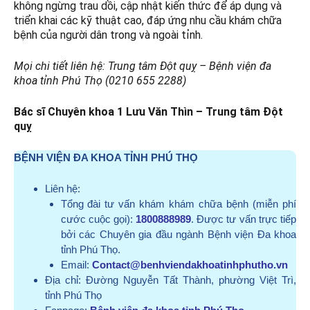
không ngừng trau dồi, cập nhật kiến thức để áp dụng và
triển khai các kỹ thuật cao, đáp ứng nhu cầu khám chữa
bệnh của người dân trong và ngoài tỉnh.
Mọi chi tiết liên hệ: Trung tâm Đột quỵ – Bệnh viện đa
khoa tỉnh Phú Thọ (0210 655 2288)
Bác sĩ Chuyên khoa 1 Lưu Văn Thìn – Trung tâm Đột
quỵ
BỆNH VIỆN ĐA KHOA TỈNH PHÚ THỌ
Liên hệ:
Tổng đài tư vấn khám khám chữa bệnh (miễn phí
cước cuộc gọi):
1800888989
. Được tư vấn trực tiếp
bởi các Chuyên gia đầu ngành Bệnh viện Đa khoa
tỉnh Phú Thọ.
Email:
Contact@benhviendakhoatinhphutho.vn
Địa chỉ:
Đường Nguyễn Tất Thành, phường Việt Trì,
tỉnh Phú Thọ