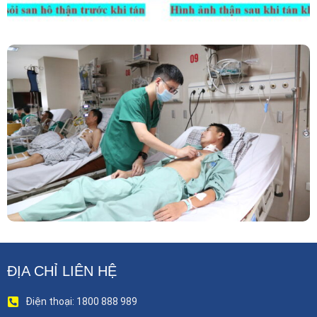
Phẫu Thuật Nội Soi Thay Van Tim – Bước Tiến
Vững Chắc Của Khoa Phẫu Thuật Tim Mạch
Lồng Ngực BVĐK Tỉnh Phú Thọ
ĐỊA CHỈ LIÊN HỆ
Điện thoại: 1800 888 989