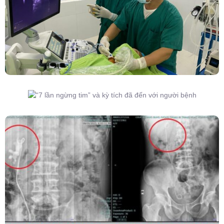
Lành Tuyến Giáp Không Cần Phẫu Thuật
“7 Lần Ngừng Tim” Và Kỳ Tích Đã Đến Với
Người Bệnh
Kết Hợp Tán Sỏi Qua Da Và Tán Sỏi Nội Soi
Ống Mềm – Kỹ Thuật Cao Loại Bỏ Triệt Để Sỏi
San Hô Thận