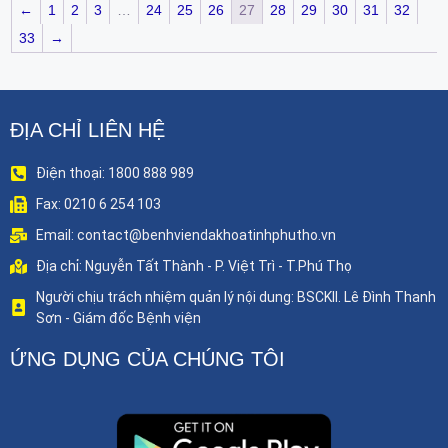
←
1
2
3
…
24
25
26
27
28
29
30
31
32
33
→
ĐỊA CHỈ LIÊN HỆ
Điện thoại: 1800 888 989
Fax: 0210 6 254 103
Email: contact@benhviendakhoatinhphutho.vn
Địa chỉ: Nguyễn Tất Thành - P. Việt Trì - T.Phú Thọ
Người chịu trách nhiệm quản lý nội dung: BSCKII. Lê Đình Thanh
Sơn - Giám đốc Bệnh viện
ỨNG DỤNG CỦA CHÚNG TÔI