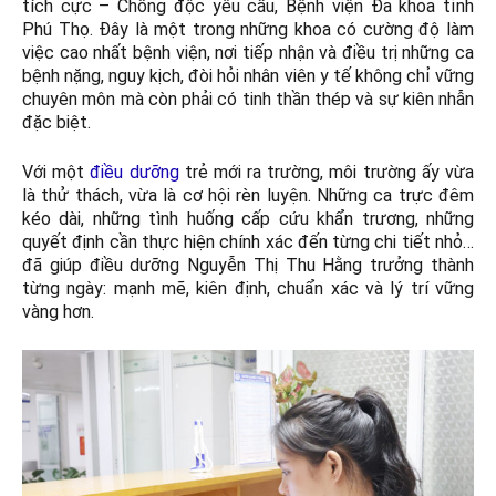
tích cực – Chống độc yêu cầu, Bệnh viện Đa khoa tỉnh
Phú Thọ. Đây là một trong những khoa có cường độ làm
việc cao nhất bệnh viện, nơi tiếp nhận và điều trị những ca
bệnh nặng, nguy kịch, đòi hỏi nhân viên y tế không chỉ vững
chuyên môn mà còn phải có tinh thần thép và sự kiên nhẫn
đặc biệt.
Với một
điều dưỡng
trẻ mới ra trường, môi trường ấy vừa
là thử thách, vừa là cơ hội rèn luyện. Những ca trực đêm
kéo dài, những tình huống cấp cứu khẩn trương, những
quyết định cần thực hiện chính xác đến từng chi tiết nhỏ…
đã giúp điều dưỡng Nguyễn Thị Thu Hằng trưởng thành
từng ngày: mạnh mẽ, kiên định, chuẩn xác và lý trí vững
vàng hơn.