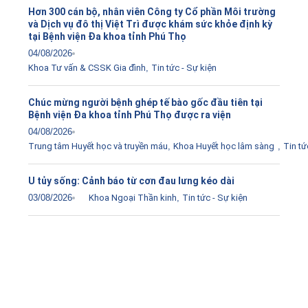
Hơn 300 cán bộ, nhân viên Công ty Cổ phần Môi trường
và Dịch vụ đô thị Việt Trì được khám sức khỏe định kỳ
tại Bệnh viện Đa khoa tỉnh Phú Thọ
04/08/2026
Khoa Tư vấn & CSSK Gia đình
,
Tin tức - Sự kiện
Chúc mừng người bệnh ghép tế bào gốc đầu tiên tại
Bệnh viện Đa khoa tỉnh Phú Thọ được ra viện
04/08/2026
Trung tâm Huyết học và truyền máu
,
Khoa Huyết học lâm sàng
,
Tin tứ
U tủy sống: Cảnh báo từ cơn đau lưng kéo dài
03/08/2026
Khoa Ngoại Thần kinh
,
Tin tức - Sự kiện
Tải ứng dụng Hồ sơ sức khỏe
Kết nối với bác sĩ trực tuyến, xem hồ sơ sức khỏe trực