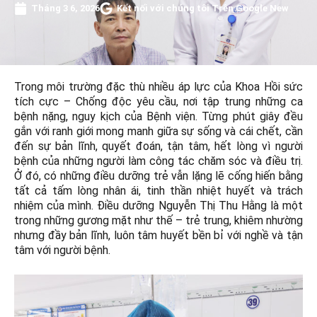
Tháng 3 6, 2026
Kết nối với chúng tôi Trên Google New
Trong môi trường đặc thù nhiều áp lực của Khoa Hồi sức
tích cực – Chống độc yêu cầu, nơi tập trung những ca
bệnh nặng, nguy kịch của Bệnh viện. Từng phút giây đều
gắn với ranh giới mong manh giữa sự sống và cái chết, cần
đến sự bản lĩnh, quyết đoán, tận tâm, hết lòng vì người
bệnh của những người làm công tác chăm sóc và điều trị.
Ở đó, có những điều dưỡng trẻ vẫn lặng lẽ cống hiến bằng
tất cả tấm lòng nhân ái, tinh thần nhiệt huyết và trách
nhiệm của mình. Điều dưỡng Nguyễn Thị Thu Hằng là một
trong những gương mặt như thế – trẻ trung, khiêm nhường
nhưng đầy bản lĩnh, luôn tâm huyết bền bỉ với nghề và tận
tâm với người bệnh.