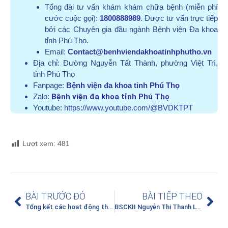
Tổng đài tư vấn khám khám chữa bệnh (miễn phí
cước cuộc gọi):
1800888989
. Được tư vấn trực tiếp
bởi các Chuyên gia đầu ngành Bệnh viện Đa khoa
tỉnh Phú Thọ.
Email:
Contact@benhviendakhoatinhphutho.vn
Địa chỉ:
Đường Nguyễn Tất Thành, phường Việt Trì,
tỉnh Phú Thọ
Fanpage:
Bệnh viện đa khoa tỉnh Phú Thọ
Zalo:
Bệnh viện đa khoa tỉnh Phú Thọ
Youtube:
https://www.youtube.com/@BVDKTPT
Lượt xem:
481
BÀI TRƯỚC ĐÓ
BÀI TIẾP THEO
Tổng kết các hoạt động thiện nguyện tại Bệnh viện Đa khoa tỉnh Phú Thọ từ ngày 16/02 đến ngày 24/02/2026
BSCKII Nguyễn Thị Thanh Lý – Người “gác cổng” vững vàng trên mặt trận chống dịch bệnh truyền nhiễm