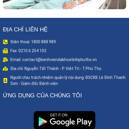
ĐỊA CHỈ LIÊN HỆ
Điện thoại: 1800 888 989
Fax: 0210 6 254 103
Email: contact@benhviendakhoatinhphutho.vn
Địa chỉ: Nguyễn Tất Thành - P. Việt Trì - T.Phú Thọ
Người chịu trách nhiệm quản lý nội dung: BSCKII. Lê Đình Thanh
Sơn - Giám đốc Bệnh viện
ỨNG DỤNG CỦA CHÚNG TÔI