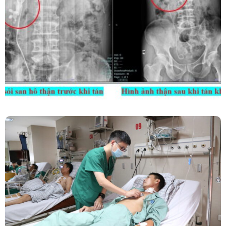
Kết Hợp Tán Sỏi Qua Da Và Tán Sỏi Nội Soi
Ống Mềm – Kỹ Thuật Cao Loại Bỏ Triệt Để Sỏi
San Hô Thận
Phẫu Thuật Nội Soi Thay Van Tim – Bước Tiến
Vững Chắc Của Khoa Phẫu Thuật Tim Mạch
Lồng Ngực BVĐK Tỉnh Phú Thọ