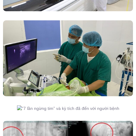
Đốt Sóng Cao Tần Dưới Siêu Âm, Điều Trị U
Lành Tuyến Giáp Không Cần Phẫu Thuật
“7 Lần Ngừng Tim” Và Kỳ Tích Đã Đến Với
Người Bệnh