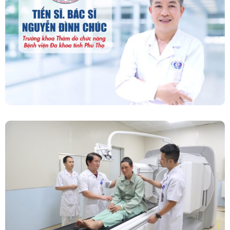
“Người Dẫn Đường” Của Khoa Thăm Dò Chức
Năng – Bệnh Viện Đa Khoa Tỉnh Phú Thọ
Chính Thức Vận Hành Máy Xạ Hình Thế Hệ
Mới Spect/CT Trong Chẩn Đoán Và Điều Trị
Ung Thư Tại Bệnh Viện Đa Khoa Tỉnh Phú Thọ