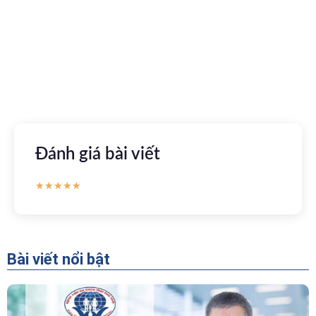
tuyến
Apple store
CH Play
Đánh giá bài viết
★
★
★
★
★
Bài viết nổi bật