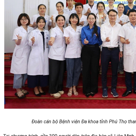
Đoàn cán bộ Bệnh viện Đa khoa tỉnh Phú Thọ tha