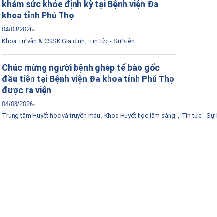
khám sức khỏe định kỳ tại Bệnh viện Đa
khoa tỉnh Phú Thọ
04/08/2026
Khoa Tư vấn & CSSK Gia đình
,
Tin tức - Sự kiện
Chúc mừng người bệnh ghép tế bào gốc
đầu tiên tại Bệnh viện Đa khoa tỉnh Phú Thọ
được ra viện
04/08/2026
Trung tâm Huyết học và truyền máu
,
Khoa Huyết học lâm sàng
,
Tin tức - Sự 
Tải ứng dụng Hồ sơ sức khỏe
Kết nối với bác sĩ trực tuyến, xem hồ sơ sức