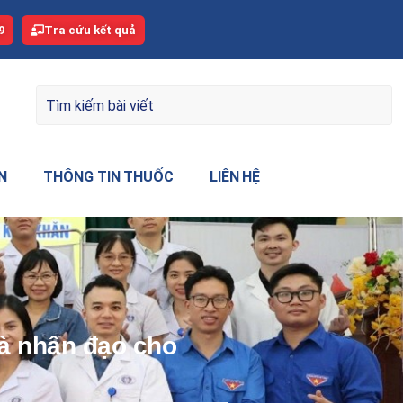
9
Tra cứu kết quả
N
THÔNG TIN THUỐC
LIÊN HỆ
hà nhân đạo cho