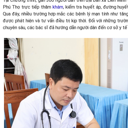
Tại chương trình, gần 300 người dân trên địa bàn xã Liên Min
Phú Thọ trực tiếp thăm
khám
, kiểm tra huyết áp, đường huyế
Qua đây, nhiều trường hợp mắc các bệnh lý mạn tính như tăn
được phát hiện và tư vấn điều trị kịp thời. Đối với những trườ
chuyên sâu, các bác sĩ đã hướng dẫn người dân đến cơ sở y tế 