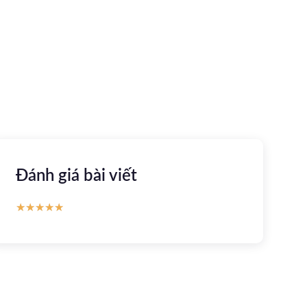
khỏe trực tuyến
Apple store
CH Play
Đánh giá bài viết
★
★
★
★
★