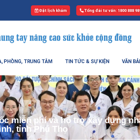
Đặt lịch khám
Tổng đài tư vấn: 1800 888 98
, PHÒNG, TRUNG TÂM
TIN TỨC & SỰ KIỆN
VĂN BẢ
ốc miễn phí và hỗ trợ xây dựng n
inh, tỉnh Phú Thọ