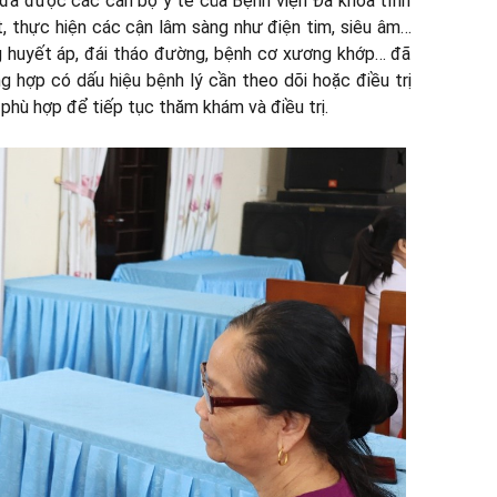
h đã được các cán bộ y tế của Bệnh viện Đa khoa tỉnh
t, thực hiện các cận lâm sàng như điện tim, siêu âm…
g huyết áp, đái tháo đường, bệnh cơ xương khớp… đã
ng hợp có dấu hiệu bệnh lý cần theo dõi hoặc điều trị
phù hợp để tiếp tục thăm khám và điều trị.