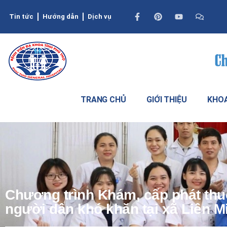
Tin tức
Hướng dẫn
Dịch vụ
TRANG CHỦ
GIỚI THIỆU
KHOA
Chương trình Khám, cấp phát thu
người dân khó khăn tại xã Liên M