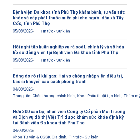
Bệnh viện Đa khoa tỉnh Phú Thọ khám bệnh, tư vấn sức
khỏe và cấp phát thuốc miễn phí cho người dân xã Tây
Cốc, tỉnh Phú Thọ
05/08/2026
Tin tức - Sự kiện
Hội nghị tập huấn nghiệp vụ rà soát, chỉnh lý và số hóa
hồ sơ đảng viên tại Bệnh viện Đa khoa tỉnh Phú Thọ
05/08/2026
Tin tức - Sự kiện
Bỏng do rò rỉ khí gas: Hai vợ chồng nhập viện điều trị,
bác sĩ khuyến cáo cách phòng tránh
04/08/2026
Trung tâm Chấn thương chỉnh hình
,
Khoa Phẫu thuật tạo hình, Thẩm m
Hơn 300 cán bộ, nhân viên Công ty Cổ phần Môi trường
và Dịch vụ đô thị Việt Trì được khám sức khỏe định kỳ
tại Bệnh viện Đa khoa tỉnh Phú Thọ
04/08/2026
Khoa Tư vấn & CSSK Gia đình
,
Tin tức - Sự kiện