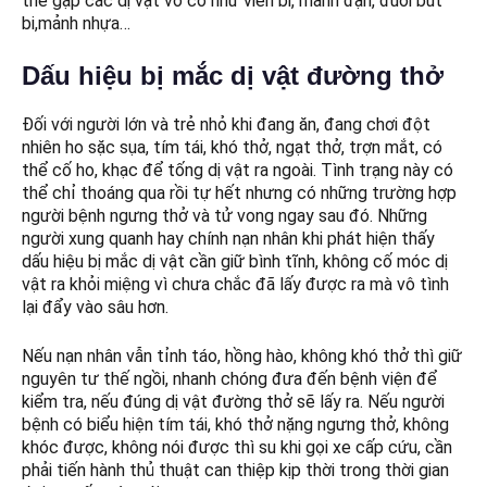
thể gặp các dị vật vô cơ như viên bi, mảnh đạn, đuôi bút
bi,mảnh nhựa…
Dấu hiệu bị mắc dị vật đường thở
Đối với người lớn và trẻ nhỏ khi đang ăn, đang chơi đột
nhiên ho sặc sụa, tím tái, khó thở, ngạt thở, trợn mắt, có
thể cố ho, khạc để tống dị vật ra ngoài. Tình trạng này có
thể chỉ thoáng qua rồi tự hết nhưng có những trường hợp
người bệnh ngưng thở và tử vong ngay sau đó. Những
người xung quanh hay chính nạn nhân khi phát hiện thấy
dấu hiệu bị mắc dị vật cần giữ bình tĩnh, không cố móc dị
vật ra khỏi miệng vì chưa chắc đã lấy được ra mà vô tình
lại đẩy vào sâu hơn.
Nếu nạn nhân vẫn tỉnh táo, hồng hào, không khó thở thì giữ
nguyên tư thế ngồi, nhanh chóng đưa đến bệnh viện để
kiểm tra, nếu đúng dị vật đường thở sẽ lấy ra. Nếu người
bệnh có biểu hiện tím tái, khó thở nặng ngưng thở, không
khóc được, không nói được thì su khi gọi xe cấp cứu, cần
phải tiến hành thủ thuật can thiệp kịp thời trong thời gian