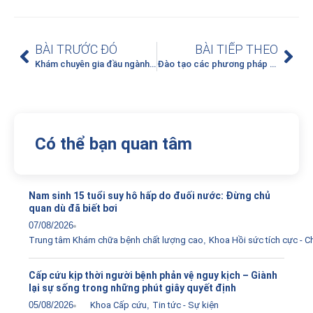
BÀI TRƯỚC ĐÓ
BÀI TIẾP THEO
Khám chuyên gia đầu ngành chuyên ngành tiêu hóa thứ 7 hàng tuần
Đào tạo các phương pháp chẩn đoán, điều trị và chăm sóc giảm nhẹ 1 số bệnh ung thư thuộc đề án 1816 năm 2022 của Bệnh viện K
Có thể bạn quan tâm
Nam sinh 15 tuổi suy hô hấp do đuối nước: Đừng chủ
quan dù đã biết bơi
07/08/2026
Trung tâm Khám chữa bệnh chất lượng cao
,
Khoa Hồi sức tích cực - 
Cấp cứu kịp thời người bệnh phản vệ nguy kịch – Giành
lại sự sống trong những phút giây quyết định
05/08/2026
Khoa Cấp cứu
,
Tin tức - Sự kiện