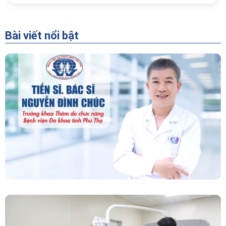
Bài viết nổi bật
“Người Dẫn Đường” Của Khoa Thăm Dò Chức
Năng – Bệnh Viện Đa Khoa Tỉnh Phú Thọ