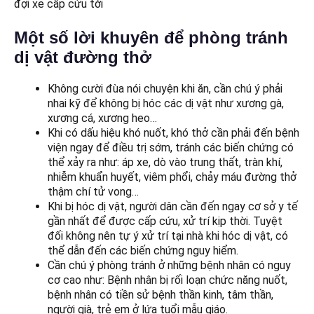
đợi xe cấp cứu tới
Một số lời khuyên để phòng tránh
dị vật đường thở
Không cười đùa nói chuyện khi ăn, cần chú ý phải
nhai kỹ để không bị hóc các dị vật như xương gà,
xương cá, xương heo…
Khi có dấu hiệu khó nuốt, khó thở cần phải đến bệnh
viện ngay để điều trị sớm, tránh các biến chứng có
thể xảy ra như: áp xe, dò vào trung thất, tràn khí,
nhiễm khuẩn huyết, viêm phổi, chảy máu đường thở
thậm chí tử vong…
Khi bị hóc dị vật, người dân cần đến ngay cơ sở y tế
gần nhất để được cấp cứu, xử trí kịp thời. Tuyệt
đối không nên tự ý xử trí tại nhà khi hóc dị vật, có
thể dẫn đến các biến chứng nguy hiểm.
Cần chú ý phòng tránh ở những bệnh nhân có nguy
cơ cao như: Bệnh nhân bị rối loạn chức năng nuốt,
bệnh nhân có tiền sử bệnh thần kinh, tâm thần,
người già, trẻ em ở lứa tuổi mẫu giáo.