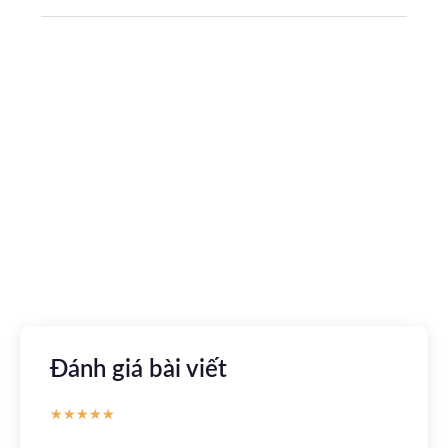
Tải ứng dụng Hồ sơ sức khỏe
Kết nối với bác sĩ trực tuyến, xem hồ sơ sức khỏe trực
tuyến
Apple store
CH Play
Đánh giá bài viết
★
★
★
★
★