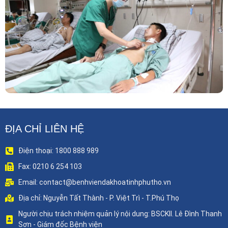
Phẫu Thuật Nội Soi Thay Van Tim – Bước Tiến
Vững Chắc Của Khoa Phẫu Thuật Tim Mạch
Lồng Ngực BVĐK Tỉnh Phú Thọ
ĐỊA CHỈ LIÊN HỆ
Điện thoại: 1800 888 989
Fax: 0210 6 254 103
Email: contact@benhviendakhoatinhphutho.vn
Địa chỉ: Nguyễn Tất Thành - P. Việt Trì - T.Phú Thọ
Người chịu trách nhiệm quản lý nội dung: BSCKII. Lê Đình Thanh
Sơn - Giám đốc Bệnh viện