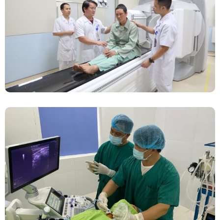
Chính Thức Vận Hành Máy Xạ Hình Thế Hệ
Mới Spect/CT Trong Chẩn Đoán Và Điều Trị
Ung Thư Tại Bệnh Viện Đa Khoa Tỉnh Phú Thọ
Đốt Sóng Cao Tần Dưới Siêu Âm, Điều Trị U
Lành Tuyến Giáp Không Cần Phẫu Thuật