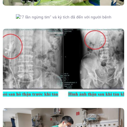
“7 Lần Ngừng Tim” Và Kỳ Tích Đã Đến Với
Người Bệnh
Kết Hợp Tán Sỏi Qua Da Và Tán Sỏi Nội Soi
Ống Mềm – Kỹ Thuật Cao Loại Bỏ Triệt Để Sỏi
San Hô Thận