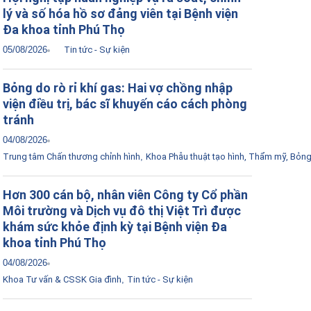
lý và số hóa hồ sơ đảng viên tại Bệnh viện
Đa khoa tỉnh Phú Thọ
05/08/2026
Tin tức - Sự kiện
Bỏng do rò rỉ khí gas: Hai vợ chồng nhập
viện điều trị, bác sĩ khuyến cáo cách phòng
tránh
04/08/2026
Trung tâm Chấn thương chỉnh hình
,
Khoa Phẫu thuật tạo hình, Thẩm mỹ, Bỏn
Hơn 300 cán bộ, nhân viên Công ty Cổ phần
Môi trường và Dịch vụ đô thị Việt Trì được
khám sức khỏe định kỳ tại Bệnh viện Đa
khoa tỉnh Phú Thọ
04/08/2026
Khoa Tư vấn & CSSK Gia đình
,
Tin tức - Sự kiện