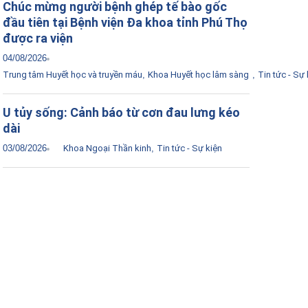
Chúc mừng người bệnh ghép tế bào gốc
đầu tiên tại Bệnh viện Đa khoa tỉnh Phú Thọ
được ra viện
04/08/2026
Trung tâm Huyết học và truyền máu
,
Khoa Huyết học lâm sàng
,
Tin tức - Sự 
U tủy sống: Cảnh báo từ cơn đau lưng kéo
dài
03/08/2026
Khoa Ngoại Thần kinh
,
Tin tức - Sự kiện
Tải ứng dụng Hồ sơ sức khỏe
Kết nối với bác sĩ trực tuyến, xem hồ sơ sức
khỏe trực tuyến