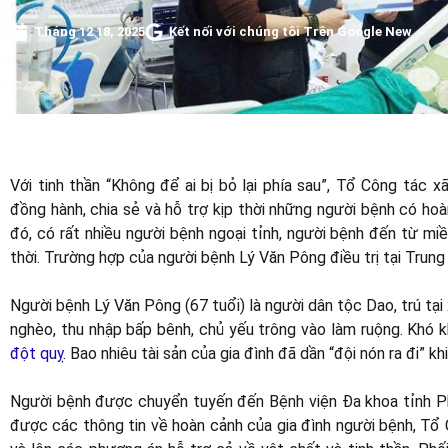
Tháng 12 18, 2025
Kết nối với chúng tôi Trên Google New
Với tinh thần “Không để ai bị bỏ lại phía sau”, Tổ Công tác 
đồng hành, chia sẻ và hỗ trợ kịp thời những người bệnh có hoà
đó, có rất nhiều người bệnh ngoại tỉnh, người bệnh đến từ mi
thời. Trường hợp của người bệnh Lý Văn Pông điều trị tại Trung
Người bệnh Lý Văn Pông (67 tuổi) là người dân tộc Dao, trú tại
nghèo, thu nhập bấp bênh, chủ yếu trông vào làm ruộng. Khó 
đột quỵ
. Bao nhiêu tài sản của gia đình đã dần “đội nón ra đi” kh
Người bệnh được chuyển tuyến đến Bệnh viện Đa khoa tỉnh Phú
được các thông tin về hoàn cảnh của gia đình người bệnh, Tổ 