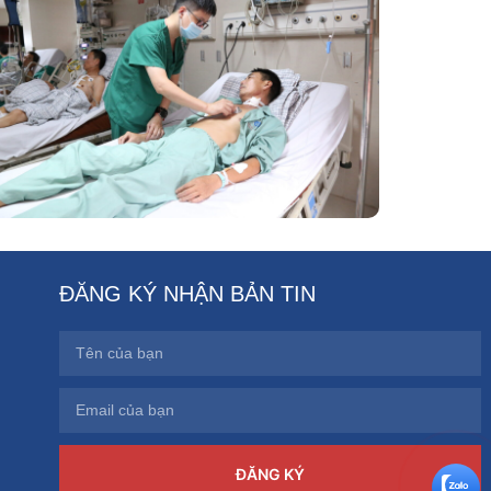
Phẫu Thuật Nội Soi Thay Van Tim –
Bước Tiến Vững Chắc Của Khoa Phẫu
Thuật Tim Mạch Lồng Ngực BVĐK
Tỉnh Phú Thọ
ĐĂNG KÝ NHẬN BẢN TIN
ĐĂNG KÝ