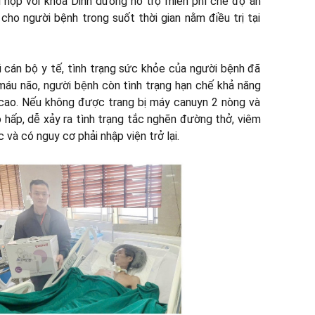
i hợp với khoa Dinh dưỡng hỗ trợ miễn phí chế độ ăn
ho người bệnh trong suốt thời gian nằm điều trị tại
ũ cán bộ y tế, tình trạng sức khỏe của người bệnh đã
 máu não, người bệnh còn tình trạng hạn chế khả năng
 cao. Nếu không được trang bị máy canuyn 2 nòng và
 hấp, dễ xảy ra tình trạng tắc nghẽn đường thở, viêm
 và có nguy cơ phải nhập viện trở lại.