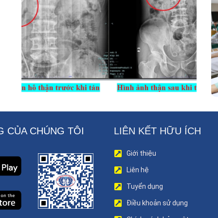
Kết Hợp Tán Sỏi Qua Da Và Tán Sỏi
Nội Soi Ống Mềm – Kỹ Thuật Cao Loại
Bỏ Triệt Để Sỏi San Hô Thận
 CỦA CHÚNG TÔI
LIÊN KẾT HỮU ÍCH
Giới thiệu
Liên hệ
Tuyển dụng
Điều khoản sử dụng