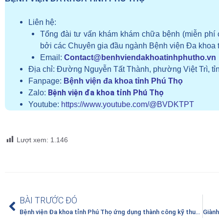
Liên hệ:
Tổng đài tư vấn khám khám chữa bệnh (miễn phí 
bởi các Chuyên gia đầu ngành Bệnh viện Đa khoa 
Email:
Contact@benhviendakhoatinhphutho.vn
Địa chỉ:
Đường Nguyễn Tất Thành, phường Việt Trì, tỉ
Fanpage:
Bệnh viện đa khoa tỉnh Phú Thọ
Bệnh viện đa khoa tỉnh Phú Thọ
Zalo:
Youtube:
https://www.youtube.com/@BVDKTPT
Lượt xem:
1.146
BÀI TRƯỚC ĐÓ
Bệnh viện Đa khoa tỉnh Phú Thọ ứng dụng thành công kỹ thuật nội soi AUSS hiện đại trong điều trị thoát vị đĩa đệm 2 tầng: Bước tiến mới trong phẫu thuật cột sống ít xâm lấn