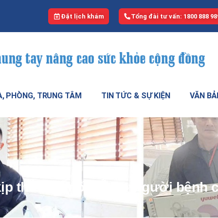
Đặt lịch khám
Tổng đài tư vấn: 1800 888 98
, PHÒNG, TRUNG TÂM
TIN TỨC & SỰ KIỆN
VĂN BẢ
ịp thời kết nối hỗ trợ người bệnh