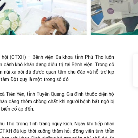
xã hội (CTXH) – Bệnh viện Đa khoa tỉnh Phú Thọ luôn
n cảnh khó khăn đang điều trị tại Bệnh viện. Trong số
ền núi xa xôi đã được quan tâm chu đáo và hỗ trợ kịp
 tâm Đột quỵ là một trong số đó.
 xã Tiên Yên, tỉnh Tuyên Quang. Gia đình thuộc diện hộ
khăn càng thêm chồng chất khi người bệnh bất ngờ bị
i biến cố ập đến.
 Thọ trong tình trạng nguy kịch. Ngay khi tiếp nhận
CTXH đã kịp thời xuống thăm hỏi, động viên tinh thần