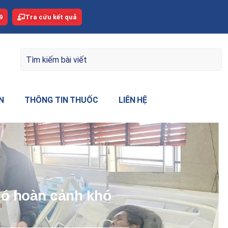
9
Tra cứu kết quả
N
THÔNG TIN THUỐC
LIÊN HỆ
 có hoàn cảnh khó