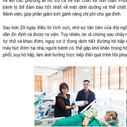
và lên các phương án hỗ trợ cả về vật chất và tinh thần. Phố
bệnh lý để đảm bảo tốt nhất về mặt dinh dưỡng và thể chất c
Bệnh viện, góp phần giảm bớt gánh nặng chi phí cho gia đình.
Sau hơn 20 ngày điều trị tích cực, nhờ sự tận tâm của đội ng
dần ổn định và được ra viện. Tuy nhiên, do di chứng sau chảy
tự thở và khạc đờm, nguy cơ ứ đọng dịch tiết đường hô hấp
máy hút đờm tại nhà, người bệnh có thể gặp khó khăn trong hô
phổi, suy hô hấp, làm ảnh hưởng trực tiếp đến quá trình hồi phục