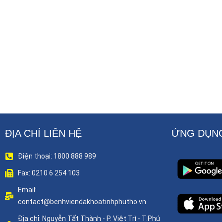
ĐỊA CHỈ LIÊN HỆ
ỨNG DỤNG
Điện thoại: 1800 888 989
Fax: 0210 6 254 103
Email:
contact@benhviendakhoatinhphutho.vn
Địa chỉ: Nguyễn Tất Thành - P. Việt Trì - T.Phú