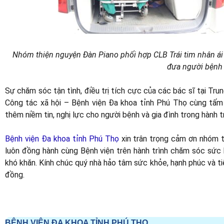
Nhóm thiện nguyện Đàn Piano phối hợp CLB Trái tim nhân ái
đưa người bệnh
Sự chăm sóc tận tình, điều trị tích cực của các bác sĩ tại Tru
Công tác xã hội – Bệnh viện Đa khoa tỉnh Phú Thọ cùng tấm
thêm niềm tin, nghị lực cho người bệnh và gia đình trong hành t
Bệnh viện Đa khoa tỉnh Phú Thọ
xin trân trọng cảm ơn nhóm 
luôn đồng hành cùng Bệnh viện trên hành trình chăm sóc sức 
khó khăn. Kính chúc quý nhà hảo tâm sức khỏe, hạnh phúc và tiế
đồng.
BỆNH VIỆN ĐA KHOA TỈNH PHÚ THỌ