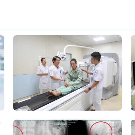
Chính Thức Vận Hành Máy Xạ Hình
Thế Hệ Mới Spect/CT Trong Chẩn
Đoán Và Điều Trị Ung Thư Tại Bệnh
Viện Đa Khoa Tỉnh Phú Thọ