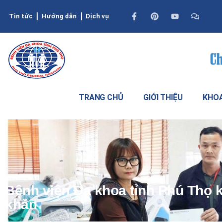
Tin tức
Hướng dẫn
Dịch vụ
TRANG CHỦ
GIỚI THIỆU
KHOA
Bệnh viện Đa khoa tỉnh Phú Thọ k
khăn