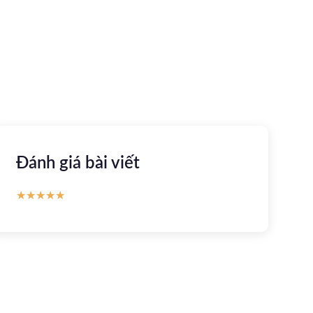
Apple store
CH Play
Đánh giá bài viết
★
★
★
★
★