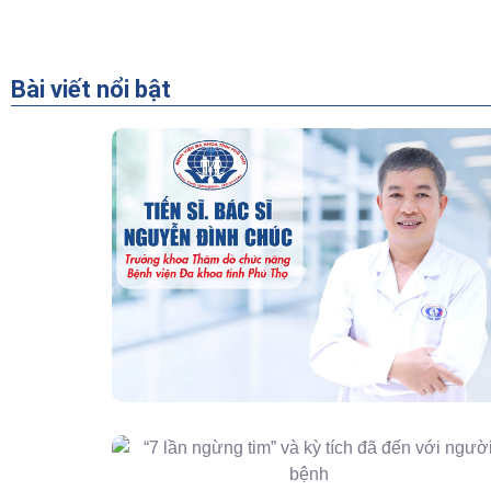
Bài viết nổi bật
“Người Dẫn Đường” Của Khoa Thăm
Dò Chức Năng – Bệnh Viện Đa Khoa
Tỉnh Phú Thọ
“7 Lần Ngừng Tim” Và Kỳ Tích Đã Đến
Với Người Bệnh