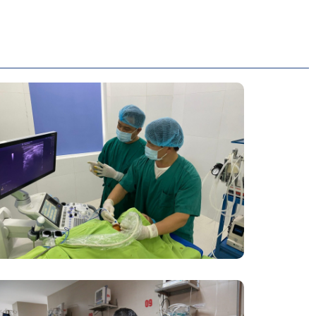
Đốt Sóng Cao Tần Dưới Siêu Âm,
Điều Trị U Lành Tuyến Giáp Không
Cần Phẫu Thuật