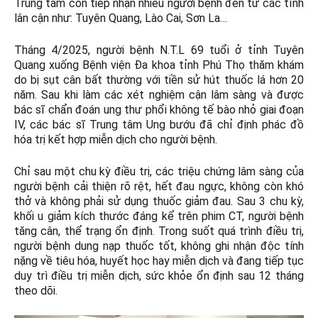
Trung tâm còn tiếp nhận nhiều người bệnh đến từ các tỉnh
lân cận như: Tuyên Quang, Lào Cai, Sơn La…
Tháng 4/2025, người bệnh N.T.L 69 tuổi ở tỉnh Tuyên
Quang xuống Bệnh viện Đa khoa tỉnh Phú Thọ thăm khám
do bị sụt cân bất thường với tiền sử hút thuốc lá hơn 20
năm. Sau khi làm các xét nghiệm cận lâm sàng và được
bác sĩ chẩn đoán ung thư phổi không tế bào nhỏ giai đoạn
IV, các bác sĩ Trung tâm Ung bướu đã chỉ định phác đồ
hóa trị kết hợp miễn dịch cho người bệnh.
Chỉ sau một chu kỳ điều trị, các triệu chứng lâm sàng của
người bệnh cải thiện rõ rệt, hết đau ngực, không còn khó
thở và không phải sử dụng thuốc giảm đau. Sau 3 chu kỳ,
khối u giảm kích thước đáng kể trên phim CT, người bệnh
tăng cân, thể trạng ổn định. Trong suốt quá trình điều trị,
người bệnh dung nạp thuốc tốt, không ghi nhận độc tính
nặng về tiêu hóa, huyết học hay miễn dịch và đang tiếp tục
duy trì điều trị miễn dịch, sức khỏe ổn định sau 12 tháng
theo dõi.