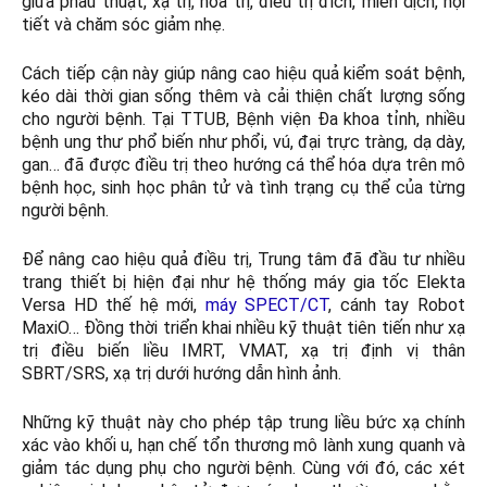
giữa phẫu thuật, xạ trị, hóa trị, điều trị đích, miễn dịch, nội
tiết và chăm sóc giảm nhẹ.
Cách tiếp cận này giúp nâng cao hiệu quả kiểm soát bệnh,
kéo dài thời gian sống thêm và cải thiện chất lượng sống
cho người bệnh. Tại TTUB, Bệnh viện Đa khoa tỉnh, nhiều
bệnh ung thư phổ biến như phổi, vú, đại trực tràng, dạ dày,
gan… đã được điều trị theo hướng cá thể hóa dựa trên mô
bệnh học, sinh học phân tử và tình trạng cụ thể của từng
người bệnh.
Để nâng cao hiệu quả điều trị, Trung tâm đã đầu tư nhiều
trang thiết bị hiện đại như hệ thống máy gia tốc Elekta
Versa HD thế hệ mới,
máy SPECT/CT
, cánh tay Robot
MaxiO… Đồng thời triển khai nhiều kỹ thuật tiên tiến như xạ
trị điều biến liều IMRT, VMAT, xạ trị định vị thân
SBRT/SRS, xạ trị dưới hướng dẫn hình ảnh.
Những kỹ thuật này cho phép tập trung liều bức xạ chính
xác vào khối u, hạn chế tổn thương mô lành xung quanh và
giảm tác dụng phụ cho người bệnh. Cùng với đó, các xét