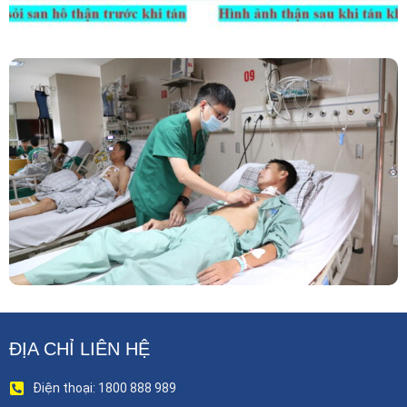
Phẫu Thuật Nội Soi Thay Van Tim – Bước Tiến
Vững Chắc Của Khoa Phẫu Thuật Tim Mạch
Lồng Ngực BVĐK Tỉnh Phú Thọ
ĐỊA CHỈ LIÊN HỆ
Điện thoại: 1800 888 989