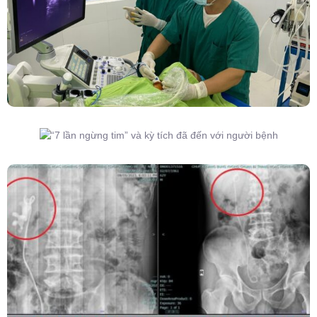
Lành Tuyến Giáp Không Cần Phẫu Thuật
“7 Lần Ngừng Tim” Và Kỳ Tích Đã Đến Với
Người Bệnh
Kết Hợp Tán Sỏi Qua Da Và Tán Sỏi Nội Soi
Ống Mềm – Kỹ Thuật Cao Loại Bỏ Triệt Để Sỏi
San Hô Thận