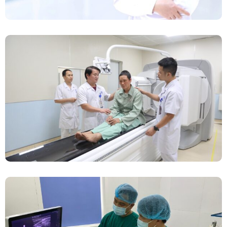
Chính Thức Vận Hành Máy Xạ Hình Thế Hệ
Mới Spect/CT Trong Chẩn Đoán Và Điều Trị
Ung Thư Tại Bệnh Viện Đa Khoa Tỉnh Phú Thọ
Đốt Sóng Cao Tần Dưới Siêu Âm, Điều Trị U