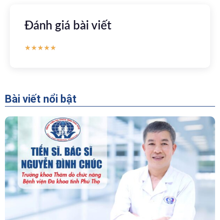
Đánh giá bài viết
★
★
★
★
★
Bài viết nổi bật
“Người Dẫn Đường” Của Khoa Thăm Dò Chức
Năng – Bệnh Viện Đa Khoa Tỉnh Phú Thọ