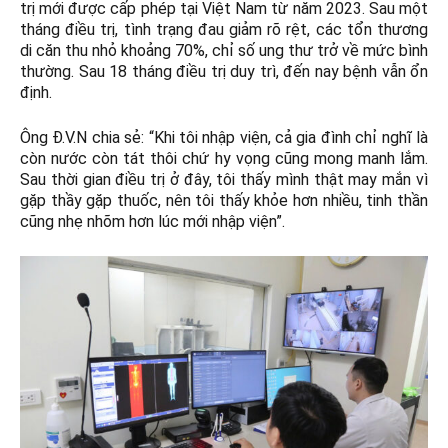
trị mới được cấp phép tại Việt Nam từ năm 2023. Sau một
tháng điều trị, tình trạng đau giảm rõ rệt, các tổn thương
di căn thu nhỏ khoảng 70%, chỉ số ung thư trở về mức bình
thường. Sau 18 tháng điều trị duy trì, đến nay bệnh vẫn ổn
định.
Ông Đ.V.N chia sẻ: “Khi tôi nhập viện, cả gia đình chỉ nghĩ là
còn nước còn tát thôi chứ hy vọng cũng mong manh lắm.
Sau thời gian điều trị ở đây, tôi thấy mình thật may mắn vì
gặp thầy gặp thuốc, nên tôi thấy khỏe hơn nhiều, tinh thần
cũng nhẹ nhõm hơn lúc mới nhập viện”.