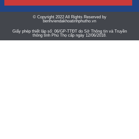
© Copyright 2022 All Rights Reserved by
benhviendakhoatinhphutho.vn
Giấy phép thiết lập số: 06/GP-TTĐT do Sở Thông tin và Truyền
thông tỉnh Phú Thọ cấp ngày 12/06/2018.