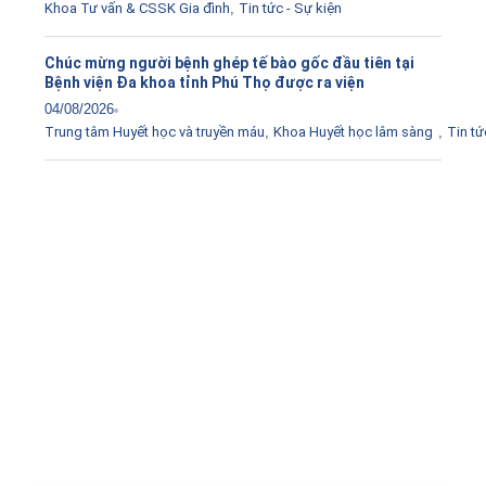
Khoa Tư vấn & CSSK Gia đình
,
Tin tức - Sự kiện
Chúc mừng người bệnh ghép tế bào gốc đầu tiên tại
Bệnh viện Đa khoa tỉnh Phú Thọ được ra viện
04/08/2026
Trung tâm Huyết học và truyền máu
,
Khoa Huyết học lâm sàng
,
Tin tứ
Tải ứng dụng Hồ sơ sức khỏe
Kết nối với bác sĩ trực tuyến, xem hồ sơ sức khỏe trực
tuyến
Apple store
CH Play