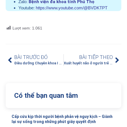
Zalo:
Bệnh viện đa khoa tỉnh Phú Thọ
Youtube:
https://www.youtube.com/@BVDKTPT
Lượt xem:
1.061
BÀI TRƯỚC ĐÓ
BÀI TIẾP THEO
Điều dưỡng Chuyên khoa I Cao Thị Thắm – Dấu ấn từ thực hành đến quản lý điều dưỡng
Xuất huyết não ở người trẻ – Đừng chủ quan!
Có thể bạn quan tâm
Cấp cứu kịp thời người bệnh phản vệ nguy kịch – Giành
lại sự sống trong những phút giây quyết định