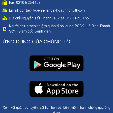
Fax: 0210 6 254 103
Email: contact@benhviendakhoatinhphutho.vn
Địa chỉ: Nguyễn Tất Thành - P. Việt Trì - T.Phú Thọ
Người chịu trách nhiệm quản lý nội dung: BSCKII. Lê Đình Thanh
Sơn - Giám đốc Bệnh viện
ỨNG DỤNG CỦA CHÚNG TÔI
Xem kết quả trực tuyến, đặt lịch hẹn với bệnh viện nhanh chóng qua ứng
dụng