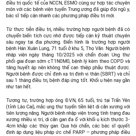
điều trị quốc tế của NCCN, ESMO cùng sự hợp tác chuyên
môn với các bệnh viện tuyến Trung ương đã giúp đội ngũ y,
bác sĩ tiếp cận nhanh các phương pháp điều trị mới.
Từ thực tiễn điều trị, nhiều trường hợp người bệnh đã có
chuyển biến tích cực nhờ được tiếp cận kỹ thuật chuyên
sâu ngay tại địa phương. Điển hình là trường hợp người
bệnh Hán Xuân Lung, 71 tuổi ở khu 5, Thọ Văn. Người bệnh
nhập viện ngày tháng 10/2025 với chẩn đoán: Ung thư
phổi giai đoạn sớm cT1N0M0, bệnh lý kèm theo COPD và
tăng huyết áp nên không thể can thiệp phẫu thuật được.
Người bệnh được chỉ định xạ trị định vị thân (SBRT) và chỉ
sau 1 tháng điều trị, bệnh đáp ứng tốt. Khối u hiện nay gần
như tan hết.
Tương tự, trường hợp ông Đ.V.N, 65 tuổi, trú tại Trấn Yên
(tỉnh Lào Cai), mắc ung thư tuyến tiền liệt di căn xương với
tiên lượng nặng. Người bệnh nhập viện trong tình trạng đau
xương nhiều vị trí, di căn gan đa ổ với khối u kích thước 3-
4cm khắp các thùy gan. Qua hội chẩn, các bác sĩ quyết
định áp dụng liệu pháp ức chế PARP – phương pháp điều