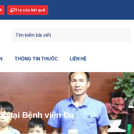
9
Tra cứu kết quả
N
THÔNG TIN THUỐC
LIÊN HỆ
ng tại Bệnh viện Đa