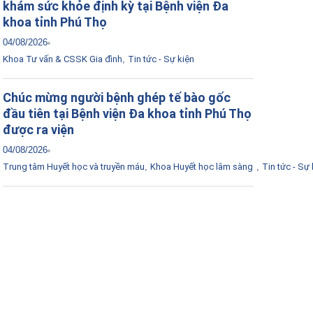
khám sức khỏe định kỳ tại Bệnh viện Đa
khoa tỉnh Phú Thọ
04/08/2026
Khoa Tư vấn & CSSK Gia đình
,
Tin tức - Sự kiện
Chúc mừng người bệnh ghép tế bào gốc
đầu tiên tại Bệnh viện Đa khoa tỉnh Phú Thọ
được ra viện
04/08/2026
Trung tâm Huyết học và truyền máu
,
Khoa Huyết học lâm sàng
,
Tin tức - Sự 
Tải ứng dụng Hồ sơ sức khỏe
Kết nối với bác sĩ trực tuyến, xem hồ sơ sức