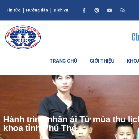
Tin tức
Hướng dẫn
Dịch vụ
TRANG CHỦ
GIỚI THIỆU
KHOA
Hành trình nhân ái Từ mùa thu lị
khoa tỉnh Phú Thọ