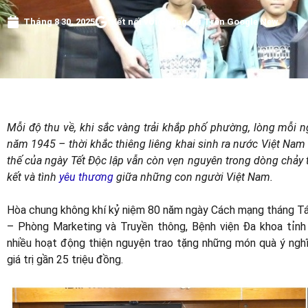
Tháng 8 30, 2025
Kết nối với chúng tôi Trên Google New
Mỗi độ thu về, khi sắc vàng trải khắp phố phường, lòng mỗi ng
năm 1945 – thời khắc thiêng liêng khai sinh ra nước Việt Na
thế của ngày Tết Độc lập vẫn còn vẹn nguyên trong dòng chảy th
kết và tình
yêu thương
giữa những con người Việt Nam.
Hòa chung không khí kỷ niệm 80 năm ngày Cách mạng tháng Tá
– Phòng Marketing và Truyền thông, Bệnh viện Đa khoa tỉn
nhiều hoạt động thiện nguyện trao tặng những món quà ý nghĩa
giá trị gần 25 triệu đồng.