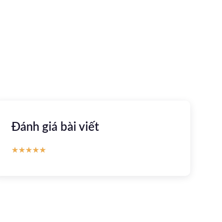
khỏe trực tuyến
Apple store
CH Play
Đánh giá bài viết
★
★
★
★
★