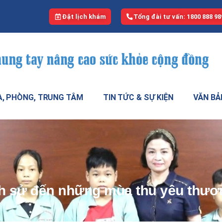
Đặt lịch khám
Tổng đài tư vấn: 1800 888 98
, PHÒNG, TRUNG TÂM
TIN TỨC & SỰ KIỆN
VĂN BẢ
ch sử đến những mùa thu yêu thươ