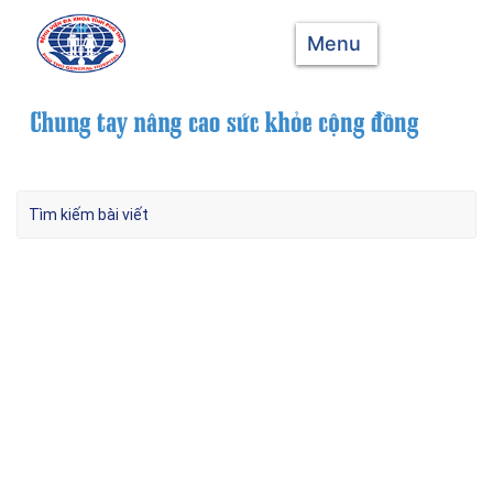
Menu
Chữa bệnh theo lời đồn, người phụ nữ bị
ngộ độc lá lộc mại, tan máu cấp