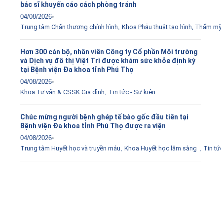
bác sĩ khuyến cáo cách phòng tránh
04/08/2026
Trung tâm Chấn thương chỉnh hình
,
Khoa Phẫu thuật tạo hình, Thẩm m
Hơn 300 cán bộ, nhân viên Công ty Cổ phần Môi trường
và Dịch vụ đô thị Việt Trì được khám sức khỏe định kỳ
tại Bệnh viện Đa khoa tỉnh Phú Thọ
04/08/2026
Khoa Tư vấn & CSSK Gia đình
,
Tin tức - Sự kiện
Chúc mừng người bệnh ghép tế bào gốc đầu tiên tại
Bệnh viện Đa khoa tỉnh Phú Thọ được ra viện
04/08/2026
Trung tâm Huyết học và truyền máu
,
Khoa Huyết học lâm sàng
,
Tin tứ
Tải ứng dụng Hồ sơ sức khỏe