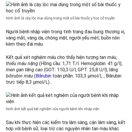
Hình ảnh lá cây lộc mại dùng trong một số bài thuốc y học cổ truyền
Người bệnh nhập viện trong tình trạng đau bụng thượng vị,
vàng mắt, vàng da, chóng mặt, người yếu mệt, buồn nôn
kèm theo đái máu.
Kết quả xét nghiệm máu cho thấy hiện tượng
tan máu,
thiếu máu nặng
(Hồng cầu: 1,71 T/l. Hemoglobin: 41 g/l);
men gan tăng cao
(GOT: 110,3 U/l, GPT: 25,8 U/l);
tăng
bilirubin máu
(
Bilirubin
toàn phần: 103,3 µmol/L , Bilirubin
trực tiếp 8,3 µmol/L)…
Hinh ảnh kết quả két nghiệm của người bệnh khi nhập viện
Sau khi thực hiện các kiểm tra lâm sàng, cận lâm sàng, kết
hợp với bệnh sử, loại trừ các nguyên nhân tan máu khác.