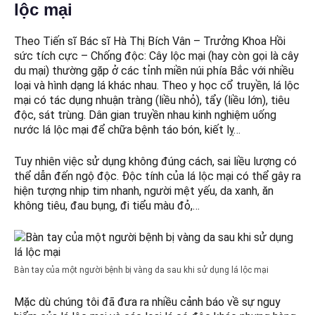
lộc mại
Theo Tiến sĩ Bác sĩ Hà Thị Bích Vân – Trưởng Khoa Hồi
sức tích cực – Chống độc: Cây lộc mại (hay còn gọi là cây
du mại) thường gặp ở các tỉnh miền núi phía Bắc với nhiều
loại và hình dạng lá khác nhau. Theo y học cổ truyền, lá lộc
mại có tác dụng nhuận tràng (liều nhỏ), tẩy (liều lớn), tiêu
độc, sát trùng. Dân gian truyền nhau kinh nghiệm uống
nước lá lộc mại để chữa bệnh táo bón, kiết lỵ…
Tuy nhiên việc sử dụng không đúng cách, sai liều lượng có
thể dẫn đến ngộ độc. Độc tính của lá lộc mại có thể gây ra
hiện tượng nhịp tim nhanh, người mệt yếu, da xanh, ăn
không tiêu, đau bụng, đi tiểu màu đỏ,…
Bàn tay của một người bệnh bị vàng da sau khi sử dụng lá lộc mại
Mặc dù chúng tôi đã đưa ra nhiều cảnh báo về sự nguy