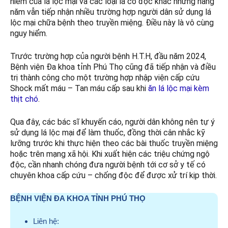
hiểm của lá lộc mại và các loại lá có độc khác nhưng hàng
năm vẫn tiếp nhận nhiều trường hợp người dân sử dụng lá
lộc mại chữa bệnh theo truyền miệng. Điều này là vô cùng
nguy hiểm.
Trước trường hợp của người bệnh H.T.H, đầu năm 2024,
Bệnh viện Đa khoa tỉnh Phú Thọ cũng đã tiếp nhận và điều
trị thành công cho một trường hợp nhập viện cấp cứu
Shock mất máu – Tan máu cấp sau khi
ăn lá lộc mại kèm
thịt chó
.
Qua đây, các bác sĩ khuyến cáo, người dân không nên tự ý
sử dụng lá lộc mại để làm thuốc, đồng thời cân nhắc kỹ
lưỡng trước khi thực hiện theo các bài thuốc truyền miệng
hoặc trên mạng xã hội. Khi xuất hiện các triệu chứng ngộ
độc, cần nhanh chóng đưa người bệnh tới cơ sở y tế có
chuyên khoa cấp cứu – chống độc để được xử trí kịp thời.
BỆNH VIỆN ĐA KHOA TỈNH PHÚ THỌ
Liên hệ: