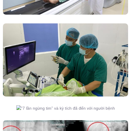
Đốt Sóng Cao Tần Dưới Siêu Âm, Điều Trị U
Lành Tuyến Giáp Không Cần Phẫu Thuật
“7 Lần Ngừng Tim” Và Kỳ Tích Đã Đến Với
Người Bệnh