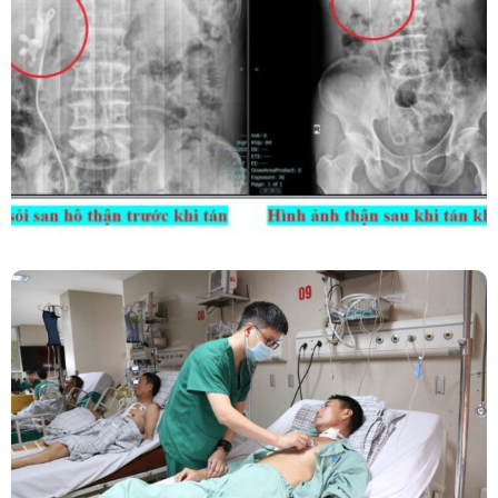
Kết Hợp Tán Sỏi Qua Da Và Tán Sỏi Nội Soi
Ống Mềm – Kỹ Thuật Cao Loại Bỏ Triệt Để Sỏi
San Hô Thận
Phẫu Thuật Nội Soi Thay Van Tim – Bước Tiến
Vững Chắc Của Khoa Phẫu Thuật Tim Mạch
Lồng Ngực BVĐK Tỉnh Phú Thọ