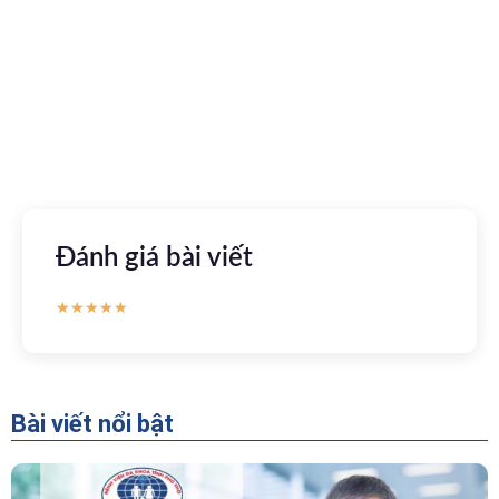
Kết nối với bác sĩ trực tuyến, xem hồ sơ sức khỏe trực
tuyến
Apple store
CH Play
Đánh giá bài viết
★
★
★
★
★
Bài viết nổi bật