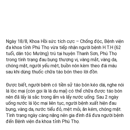
Tháng 8 21, 2024
Kết nối với chúng tôi Trên Google New
Ngày 18/8, Khoa Hồi sức tích cực – Chống độc, Bệnh viện
đa khoa tỉnh Phú Thọ vừa tiếp nhận người bệnh H.T.H (62
tuổi, dân tộc Mường) trú tại huyện Thanh Sơn, Phú Thọ
trong tình trạng đau bụng thượng vị, vàng mắt, vàng da,
chóng mặt, người yếu mệt, buồn nôn kèm theo đái máu
sau khi dùng thuốc chữa táo bón theo lời đồn.
Được biết, người bệnh có tiền sử táo bón kéo dài, nghe nói
lá lộc mại (còn gọi là lá du mại) có thể chữa được táo bón
nên đã lấy lá sắc trong ấm và lấy nước uống. Sau 2 ngày
uống nước lá lộc mại liên tục, người bệnh xuất hiện đau
bụng, vàng da, nước tiểu đỏ, mệt mỏi, ăn kém, chóng mặt.
Tình trạng ngày càng nặng nên gia đình đã đưa người bệnh
đến Bệnh viện đa khoa tỉnh Phú Thọ.