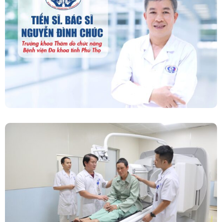
“Người Dẫn Đường” Của Khoa Thăm Dò Chức
Năng – Bệnh Viện Đa Khoa Tỉnh Phú Thọ
Chính Thức Vận Hành Máy Xạ Hình Thế Hệ
Mới Spect/CT Trong Chẩn Đoán Và Điều Trị
Ung Thư Tại Bệnh Viện Đa Khoa Tỉnh Phú Thọ