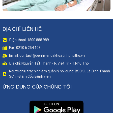
ĐỊA CHỈ LIÊN HỆ
Điện thoại: 1800 888 989
Fax: 0210 6 254 103
Email: contact@benhviendakhoatinhphutho.vn
Địa chỉ: Nguyễn Tất Thành - P. Việt Trì - T.Phú Thọ
Người chịu trách nhiệm quản lý nội dung: BSCKII. Lê Đình Thanh
Sơn - Giám đốc Bệnh viện
ỨNG DỤNG CỦA CHÚNG TÔI