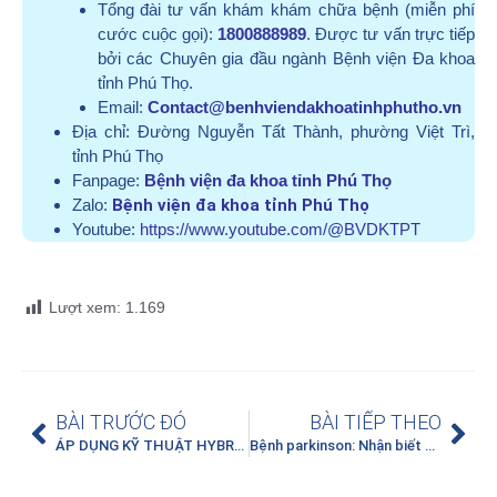
Tổng đài tư vấn khám khám chữa bệnh (miễn phí
cước cuộc gọi):
1800888989
. Được tư vấn trực tiếp
bởi các Chuyên gia đầu ngành Bệnh viện Đa khoa
tỉnh Phú Thọ.
Email:
Contact@benhviendakhoatinhphutho.vn
Địa chỉ:
Đường Nguyễn Tất Thành, phường Việt Trì,
tỉnh Phú Thọ
Fanpage:
Bệnh viện đa khoa tỉnh Phú Thọ
Zalo:
Bệnh viện đa khoa tỉnh Phú Thọ
Youtube:
https://www.youtube.com/@BVDKTPT
Lượt xem:
1.169
BÀI TRƯỚC ĐÓ
BÀI TIẾP THEO
ÁP DỤNG KỸ THUẬT HYBRID TRONG ĐIỀU TRỊ PHÌNH TÁCH ĐỘNG MẠCH CHỦ NGỰC TẠI BỆNH VIỆN ĐA KHOA TỈNH PHÚ THỌ
Bệnh parkinson: Nhận biết sớm và tuân thủ điều trị để tránh biến chứng