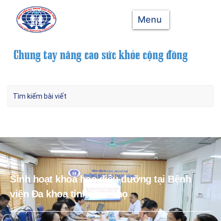
Menu
Sinh hoạt khoa học điều dưỡng tại Bệnh
viện Đa khoa tỉnh Phú Thọ