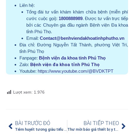
Liên hệ:
Tổng đài tư vấn khám khám chữa bệnh (miễn phí
cước cuộc gọi):
1800888989
. Được tư vấn trực tiếp
bởi các Chuyên gia đầu ngành Bệnh viện Đa khoa
tỉnh Phú Thọ.
Email:
Contact@benhviendakhoatinhphutho.vn
Địa chỉ:
Đường Nguyễn Tất Thành, phường Việt Trì,
tỉnh Phú Thọ
Fanpage:
Bệnh viện đa khoa tỉnh Phú Thọ
Zalo:
Bệnh viện đa khoa tỉnh Phú Thọ
Youtube:
https://www.youtube.com/@BVDKTPT
Lượt xem:
1.976
BÀI TRƯỚC ĐÓ
BÀI TIẾP THEO
Tiêm huyết tương giàu tiểu cầu – Giải pháp hiệu quả cho người thoái hóa khớp gối
Thư mời báo giá thiết bị y tế mua sắm tập trung năm 2025-2026, bổ sung lần 2