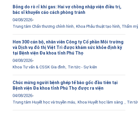
Bỏng do rò rỉ khí gas: Hai vợ chồng nhập viện điều trị,
bác sĩ khuyến cáo cách phòng tránh
04/08/2026
Trung tâm Chấn thương chỉnh hình
,
Khoa Phẫu thuật tạo hình, Thẩm m
Hơn 300 cán bộ, nhân viên Công ty Cổ phần Môi trường
và Dịch vụ đô thị Việt Trì được khám sức khỏe định kỳ
tại Bệnh viện Đa khoa tỉnh Phú Thọ
04/08/2026
Khoa Tư vấn & CSSK Gia đình
,
Tin tức - Sự kiện
Chúc mừng người bệnh ghép tế bào gốc đầu tiên tại
Bệnh viện Đa khoa tỉnh Phú Thọ được ra viện
04/08/2026
Trung tâm Huyết học và truyền máu
,
Khoa Huyết học lâm sàng
,
Tin tứ
Tải ứng dụng Hồ sơ sức khỏe