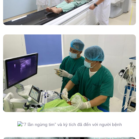
Đốt Sóng Cao Tần Dưới Siêu Âm, Điều Trị U
Lành Tuyến Giáp Không Cần Phẫu Thuật
“7 Lần Ngừng Tim” Và Kỳ Tích Đã Đến Với
Người Bệnh