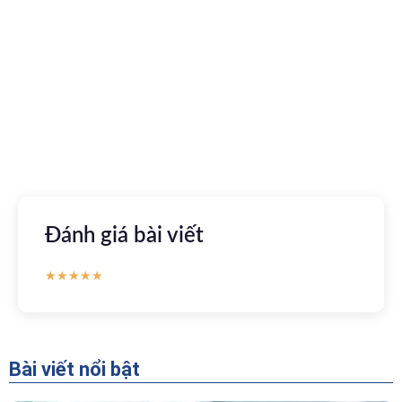
Kết nối với bác sĩ trực tuyến, xem hồ sơ sức khỏe trực
tuyến
Apple store
CH Play
Đánh giá bài viết
★
★
★
★
★
Bài viết nổi bật