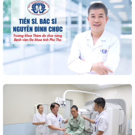
“Người Dẫn Đường” Của Khoa Thăm Dò Chức
Năng – Bệnh Viện Đa Khoa Tỉnh Phú Thọ
Chính Thức Vận Hành Máy Xạ Hình Thế Hệ
Mới Spect/CT Trong Chẩn Đoán Và Điều Trị
Ung Thư Tại Bệnh Viện Đa Khoa Tỉnh Phú Thọ