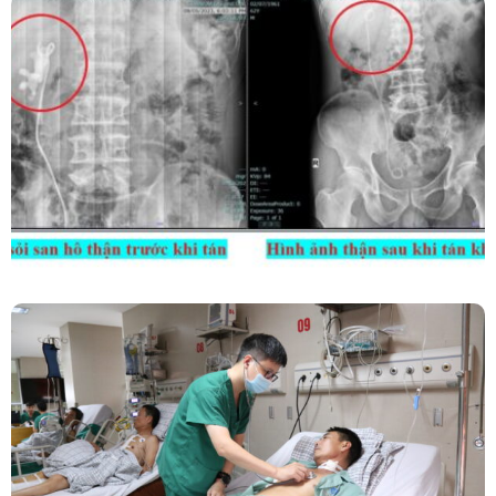
Kết Hợp Tán Sỏi Qua Da Và Tán Sỏi Nội Soi
Ống Mềm – Kỹ Thuật Cao Loại Bỏ Triệt Để Sỏi
San Hô Thận
Phẫu Thuật Nội Soi Thay Van Tim – Bước Tiến
Vững Chắc Của Khoa Phẫu Thuật Tim Mạch
Lồng Ngực BVĐK Tỉnh Phú Thọ