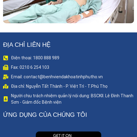
ĐỊA CHỈ LIÊN HỆ
Điện thoại: 1800 888 989
Fax: 0210 6 254 103
Email: contact@benhviendakhoatinhphutho.vn
Địa chỉ: Nguyễn Tất Thành - P. Việt Trì - T.Phú Thọ
Người chịu trách nhiệm quản lý nội dung: BSCKII. Lê Đình Thanh
Sơn - Giám đốc Bệnh viện
ỨNG DỤNG CỦA CHÚNG TÔI