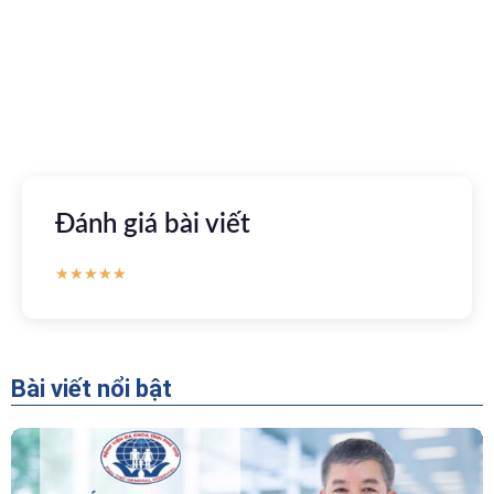
tuyến
Apple store
CH Play
Đánh giá bài viết
★
★
★
★
★
Bài viết nổi bật