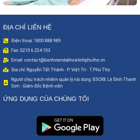
ĐỊA CHỈ LIÊN HỆ
Điện thoại: 1800 888 989
Fax: 0210 6 254 103
Email: contact@benhviendakhoatinhphutho.vn
Địa chỉ: Nguyễn Tất Thành - P. Việt Trì - T.Phú Thọ
Người chịu trách nhiệm quản lý nội dung: BSCKII. Lê Đình Thanh
Sơn - Giám đốc Bệnh viện
ỨNG DỤNG CỦA CHÚNG TÔI