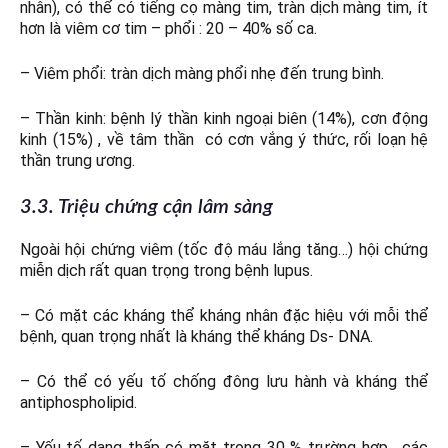
nhân), có thể có tiếng cọ màng tim, tràn dịch màng tim, ít
hơn là viêm cơ tim – phổi : 20 – 40% số ca.
– Viêm phổi: tràn dịch màng phổi nhẹ đến trung bình.
– Thần kinh: bệnh lý thần kinh ngoại biên (14%), cơn động
kinh (15%) , về tâm thần có cơn vắng ý thức, rối loạn hệ
thần trung ương.
3.3. Triệu chứng cận lâm sàng
Ngoài hội chứng viêm (tốc độ máu lắng tăng…) hội chứng
miễn dịch rất quan trọng trong bệnh lupus.
– Có mặt các kháng thể kháng nhân đặc hiệu với mỗi thể
bệnh, quan trọng nhất là kháng thể kháng Ds- DNA.
– Có thể có yếu tố chống đông lưu hành và kháng thể
antiphospholipid.
– Yếu tố dạng thấp có mặt trong 30 % trường hợp , các