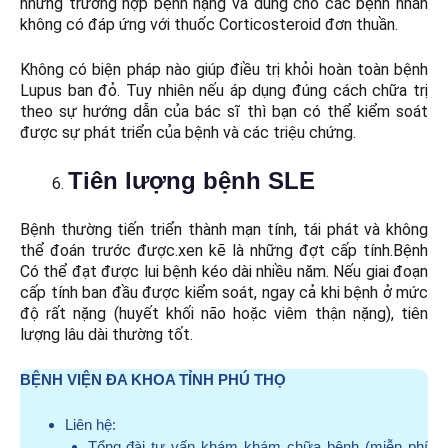
những trường hợp bệnh nặng và dùng cho các bệnh nhân
không có đáp ứng với thuốc Corticosteroid đơn thuần.
Không có biện pháp nào giúp điều trị khỏi hoàn toàn bệnh
Lupus ban đỏ. Tuy nhiên nếu áp dụng đúng cách chữa trị
theo sự hướng dẫn của bác sĩ thì bạn có thể kiểm soát
được sự phát triển của bệnh và các triệu chứng.
Tiên lượng bệnh SLE
Bệnh thường tiến triển thành mạn tính, tái phát và không
thể đoán trước được.xen kẽ là những đợt cấp tính.Bệnh
Có thể đạt được lui bệnh kéo dài nhiều năm. Nếu giai đoạn
cấp tính ban đầu được kiểm soát, ngay cả khi bệnh ở mức
độ rất nặng (huyết khối não hoặc viêm thận nặng), tiên
lượng lâu dài thường tốt.
BỆNH VIỆN ĐA KHOA TỈNH PHÚ THỌ
Liên hệ:
Tổng đài tư vấn khám khám chữa bệnh (miễn phí