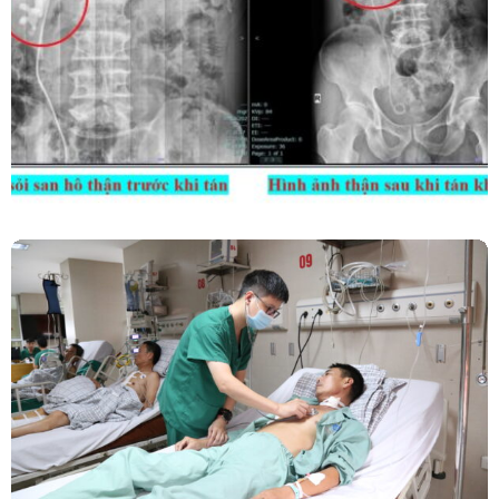
Kết Hợp Tán Sỏi Qua Da Và Tán Sỏi Nội Soi
Ống Mềm – Kỹ Thuật Cao Loại Bỏ Triệt Để Sỏi
San Hô Thận
Phẫu Thuật Nội Soi Thay Van Tim – Bước Tiến
Vững Chắc Của Khoa Phẫu Thuật Tim Mạch
Lồng Ngực BVĐK Tỉnh Phú Thọ