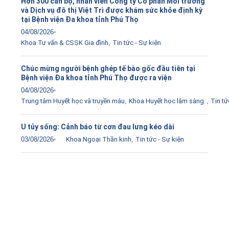
Hơn 300 cán bộ, nhân viên Công ty Cổ phần Môi trường
và Dịch vụ đô thị Việt Trì được khám sức khỏe định kỳ
tại Bệnh viện Đa khoa tỉnh Phú Thọ
04/08/2026
Khoa Tư vấn & CSSK Gia đình
,
Tin tức - Sự kiện
Chúc mừng người bệnh ghép tế bào gốc đầu tiên tại
Bệnh viện Đa khoa tỉnh Phú Thọ được ra viện
04/08/2026
Trung tâm Huyết học và truyền máu
,
Khoa Huyết học lâm sàng
,
Tin tứ
U tủy sống: Cảnh báo từ cơn đau lưng kéo dài
03/08/2026
Khoa Ngoại Thần kinh
,
Tin tức - Sự kiện
Tải ứng dụng Hồ sơ sức khỏe
Kết nối với bác sĩ trực tuyến, xem hồ sơ sức khỏe trực