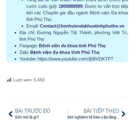
cước cuộc gọi):
1800888989
. Được tư vấn trực tiếp
bởi các Chuyên gia đầu ngành Bệnh viện Đa khoa
tỉnh Phú Thọ.
Email:
Contact@benhviendakhoatinhphutho.vn
Địa chỉ:
Đường Nguyễn Tất Thành, phường Việt Trì,
tỉnh Phú Thọ
Fanpage:
Bệnh viện đa khoa tỉnh Phú Thọ
Zalo:
Bệnh viện đa khoa tỉnh Phú Thọ
Youtube:
https://www.youtube.com/@BVDKTPT
Lượt xem:
5.650
BÀI TRƯỚC ĐÓ
BÀI TIẾP THEO
Sốt mò là gì?
Xét nghiệm tế bào cặn lắng nước tiểu vai trò và ý nghĩa?