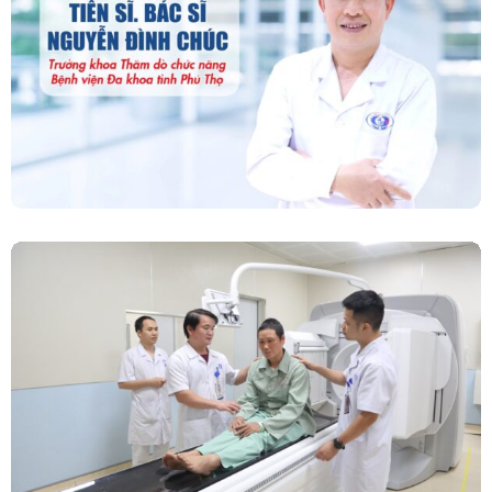
“Người Dẫn Đường” Của Khoa Thăm Dò Chức
Năng – Bệnh Viện Đa Khoa Tỉnh Phú Thọ
Chính Thức Vận Hành Máy Xạ Hình Thế Hệ
Mới Spect/CT Trong Chẩn Đoán Và Điều Trị
Ung Thư Tại Bệnh Viện Đa Khoa Tỉnh Phú Thọ