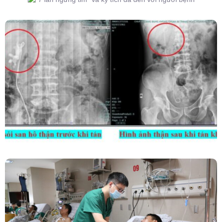
Kết Hợp Tán Sỏi Qua Da Và Tán Sỏi Nội Soi
Ống Mềm – Kỹ Thuật Cao Loại Bỏ Triệt Để Sỏi
San Hô Thận
Phẫu Thuật Nội Soi Thay Van Tim – Bước Tiến
Vững Chắc Của Khoa Phẫu Thuật Tim Mạch
Lồng Ngực BVĐK Tỉnh Phú Thọ