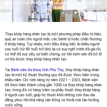
Tháng 12 22, 2023
Kết nối với chúng tôi Trên Google New
Thay khớp háng nhân tạo là một phương pháp điều trị hiệu
quả, an toàn cho người mắc các bệnh lý hoặc chấn thương
ở khớp háng. Tuy nhiên, một điều đáng tiếc là nhiều người
cao tuổi (từ 80 tuổi trở lên) lại có suy nghĩ mình đã già rồi,
cơ thể đã suy yếu, sợ biến chứng, sợ tốn kém nên đã bỏ lỡ
cơ hội được thay khớp háng nhân tạo.
Tại
Bệnh viện đa khoa tỉnh Phú Thọ
, thay khớp háng nhân
tạo là một kỹ thuật thường quy đã được thực hiện trong
nhiều năm. Chỉ tính riêng từ năm 2021 – 2023, Bệnh viện
đã thực hiện thành công gần 1000 ca thay khớp háng nhân
tạo, trong đó có hàng trăm ca phẫu thuật thay khớp háng
ở người cao tuổi, giúp họ thoát khỏi những cơn đau dai
dẳng, phục hồi khả năng vận động và thoải mái tận hưởng
cuộc sống.