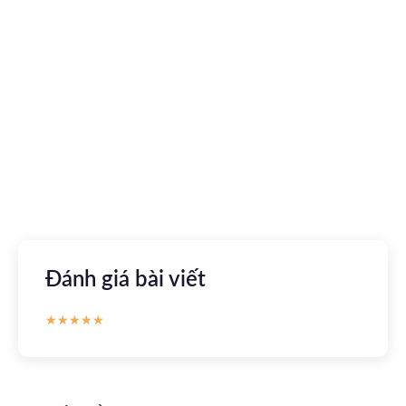
Tải ứng dụng Hồ sơ sức khỏe
Kết nối với bác sĩ trực tuyến, xem hồ sơ sức khỏe trực
tuyến
Apple store
CH Play
Đánh giá bài viết
★
★
★
★
★