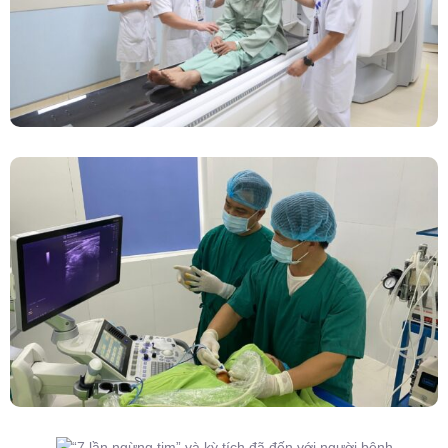
Đốt Sóng Cao Tần Dưới Siêu Âm, Điều Trị U
Lành Tuyến Giáp Không Cần Phẫu Thuật
“7 Lần Ngừng Tim” Và Kỳ Tích Đã Đến Với
Người Bệnh