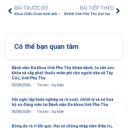
BÀI TRƯỚC ĐÓ
BÀI TIẾP THEO
Khoa Chẩn đoán hình ảnh – Bệnh viện đa khoa tỉnh Phú Thọ: Hành trình 7 năm phát triển đột phá các kỹ thuật Điện quang can thiệp
BVĐK tỉnh Phú Thọ đạt hai giải thưởng tại cuộc thi poster “Đề án cải tiến chất lượng bệnh viện” – Diễn đàn quốc gia chất lượng bệnh viện lần thứ V
Có thể bạn quan tâm
Bệnh viện Đa khoa tỉnh Phú Thọ khám bệnh, tư vấn sức
khỏe và cấp phát thuốc miễn phí cho người dân xã Tây
Cốc, tỉnh Phú Thọ
05/08/2026
Tin tức - Sự kiện
Hội nghị tập huấn nghiệp vụ rà soát, chỉnh lý và số hóa
hồ sơ đảng viên tại Bệnh viện Đa khoa tỉnh Phú Thọ
05/08/2026
Tin tức - Sự kiện
Bỏng do rò rỉ khí gas: Hai vợ chồng nhập viện điều trị,