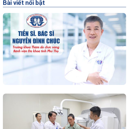
Bài viết nổi bật
“Người Dẫn Đường” Của Khoa Thăm Dò Chức
Năng – Bệnh Viện Đa Khoa Tỉnh Phú Thọ
Chính Thức Vận Hành Máy Xạ Hình Thế Hệ
Mới Spect/CT Trong Chẩn Đoán Và Điều Trị
Ung Thư Tại Bệnh Viện Đa Khoa Tỉnh Phú Thọ