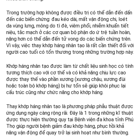
Trong trường hợp không được điều trị có thể dẫn đến dấn
đến các biến chứng: đau kéo dài, mất vận động chi, loét
da vùng lưng, mông do tì đè, viêm phổi, nhiễm khuẩn tiết
niệu, tắc mạch ở các cơ quan bộ phận do ứ trệ tuần hoàn,
nặng hơn có thể dẫn đến tử vong do các biến chứng trên.
Vì vậy, việc thay khớp háng nhân tạo là rất cần thiết đối với
người cao tuổi có tổn thương trong những trường hợp này.
Khớp háng nhân tạo được làm từ chất liệu sinh học có tính
tương thích cao với cơ thể và có khả năng chịu lực cao
được thay thế vào phần xương (xương chậu, xương đùi
hoặc toàn bộ khớp háng) bị hư tổn sẽ giúp khôi phục lại
cấu trúc cũng như chức năng cho khớp háng.
Thay khớp háng nhân tạo là phương pháp phẫu thuật được
ứng dụng ngày càng rộng rãi. Đây là 1 trong những kĩ thuật
được thực hiện thường quy tại Bệnh viện đa khoa tỉnh Phú
Thọ giúp người bệnh giảm đau khớp háng, phục hồi khả
năng vận động để quay trở lại sinh hoạt như bình thường.