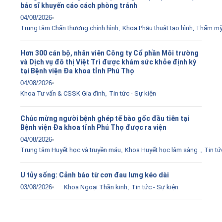
bác sĩ khuyến cáo cách phòng tránh
04/08/2026
Trung tâm Chấn thương chỉnh hình
,
Khoa Phẫu thuật tạo hình, Thẩm m
Hơn 300 cán bộ, nhân viên Công ty Cổ phần Môi trường
và Dịch vụ đô thị Việt Trì được khám sức khỏe định kỳ
tại Bệnh viện Đa khoa tỉnh Phú Thọ
04/08/2026
Khoa Tư vấn & CSSK Gia đình
,
Tin tức - Sự kiện
Chúc mừng người bệnh ghép tế bào gốc đầu tiên tại
Bệnh viện Đa khoa tỉnh Phú Thọ được ra viện
04/08/2026
Trung tâm Huyết học và truyền máu
,
Khoa Huyết học lâm sàng
,
Tin tứ
U tủy sống: Cảnh báo từ cơn đau lưng kéo dài
03/08/2026
Khoa Ngoại Thần kinh
,
Tin tức - Sự kiện