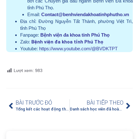
bởi các Chuyên gia đầu ngành Bệnh viện Đa khoa
tỉnh Phú Thọ.
Email:
Contact@benhviendakhoatinhphutho.vn
Địa chỉ:
Đường Nguyễn Tất Thành, phường Việt Trì,
tỉnh Phú Thọ
Fanpage:
Bệnh viện đa khoa tỉnh Phú Thọ
Zalo:
Bệnh viện đa khoa tỉnh Phú Thọ
Youtube:
https://www.youtube.com/@BVDKTPT
Lượt xem:
983
BÀI TRƯỚC ĐÓ
BÀI TIẾP THEO
Tổng kết các hoạt động thiện nguyện tại Bệnh viện Đa khoa tỉnh Phú Thọ từ ngày 25/6/2025 đến ngày 01/7/2025
Danh sách học viên đã hoàn thành thực hành khám bệnh, chữa bệnh tại BV Đa khoa tỉnh Phú Thọ