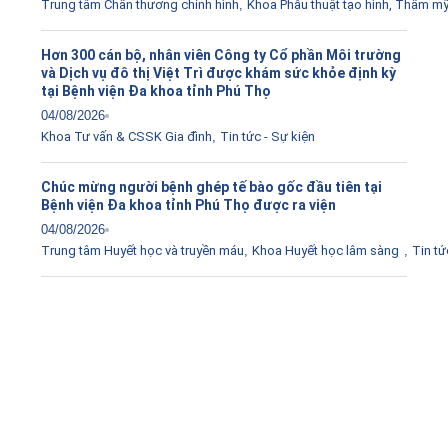
Trung tâm Chấn thương chỉnh hình
,
Khoa Phẫu thuật tạo hình, Thẩm m
Hơn 300 cán bộ, nhân viên Công ty Cổ phần Môi trường
và Dịch vụ đô thị Việt Trì được khám sức khỏe định kỳ
tại Bệnh viện Đa khoa tỉnh Phú Thọ
04/08/2026
Khoa Tư vấn & CSSK Gia đình
,
Tin tức - Sự kiện
Chúc mừng người bệnh ghép tế bào gốc đầu tiên tại
Bệnh viện Đa khoa tỉnh Phú Thọ được ra viện
04/08/2026
Trung tâm Huyết học và truyền máu
,
Khoa Huyết học lâm sàng
,
Tin tứ
Tải ứng dụng Hồ sơ sức khỏe
Kết nối với bác sĩ trực tuyến, xem hồ sơ sức khỏe trực
tuyến