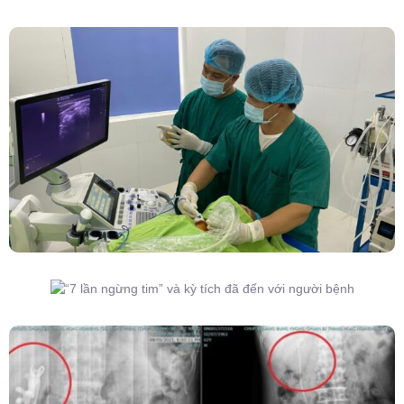
Đốt Sóng Cao Tần Dưới Siêu Âm, Điều Trị U
Lành Tuyến Giáp Không Cần Phẫu Thuật
“7 Lần Ngừng Tim” Và Kỳ Tích Đã Đến Với
Người Bệnh
Kết Hợp Tán Sỏi Qua Da Và Tán Sỏi Nội Soi