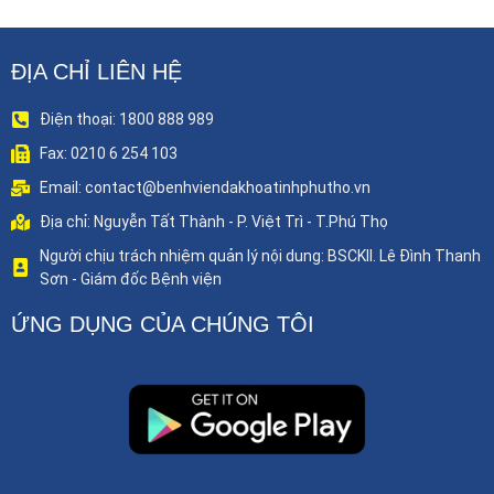
ĐỊA CHỈ LIÊN HỆ
Điện thoại: 1800 888 989
Fax: 0210 6 254 103
Email: contact@benhviendakhoatinhphutho.vn
Địa chỉ: Nguyễn Tất Thành - P. Việt Trì - T.Phú Thọ
Người chịu trách nhiệm quản lý nội dung: BSCKII. Lê Đình Thanh
Sơn - Giám đốc Bệnh viện
ỨNG DỤNG CỦA CHÚNG TÔI