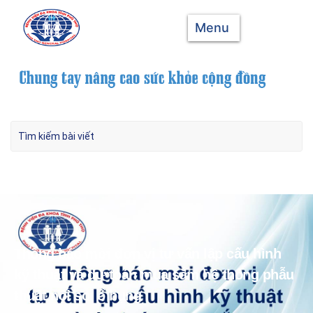
Menu
Thông báo mời đơn vị tư vấn lập cấu hình
kỹ thuật và dự toán mua sắm hệ thống phẫu
thuật nội soi ổ bụng