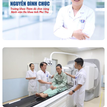
Năng – Bệnh Viện Đa Khoa Tỉnh Phú Thọ
Chính Thức Vận Hành Máy Xạ Hình Thế Hệ
Mới Spect/CT Trong Chẩn Đoán Và Điều Trị
Ung Thư Tại Bệnh Viện Đa Khoa Tỉnh Phú Thọ