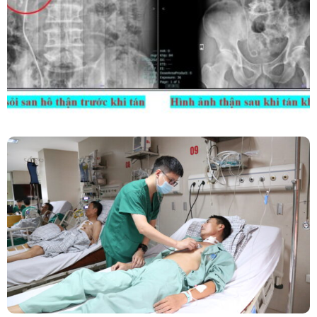
Ống Mềm – Kỹ Thuật Cao Loại Bỏ Triệt Để Sỏi
San Hô Thận
Phẫu Thuật Nội Soi Thay Van Tim – Bước Tiến
Vững Chắc Của Khoa Phẫu Thuật Tim Mạch
Lồng Ngực BVĐK Tỉnh Phú Thọ