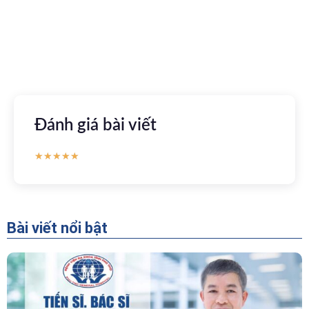
Apple store
CH Play
Đánh giá bài viết
★
★
★
★
★
Bài viết nổi bật
“Người Dẫn Đường” Của Khoa Thăm Dò Chức