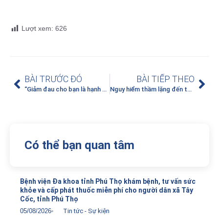
Lượt xem:
626
BÀI TRƯỚC ĐÓ
BÀI TIẾP THEO
“Giảm đau cho bạn là hạnh phúc của chúng tôi”
Nguy hiểm thầm lặng đến từ bệnh Phổi tắc nghẽn mãn tính (COPD)
Có thể bạn quan tâm
Bệnh viện Đa khoa tỉnh Phú Thọ khám bệnh, tư vấn sức
khỏe và cấp phát thuốc miễn phí cho người dân xã Tây
Cốc, tỉnh Phú Thọ
05/08/2026
Tin tức - Sự kiện