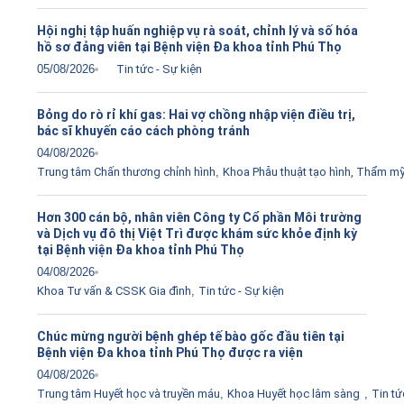
Hội nghị tập huấn nghiệp vụ rà soát, chỉnh lý và số hóa
hồ sơ đảng viên tại Bệnh viện Đa khoa tỉnh Phú Thọ
05/08/2026
Tin tức - Sự kiện
Bỏng do rò rỉ khí gas: Hai vợ chồng nhập viện điều trị,
bác sĩ khuyến cáo cách phòng tránh
04/08/2026
Trung tâm Chấn thương chỉnh hình
,
Khoa Phẫu thuật tạo hình, Thẩm m
Hơn 300 cán bộ, nhân viên Công ty Cổ phần Môi trường
và Dịch vụ đô thị Việt Trì được khám sức khỏe định kỳ
tại Bệnh viện Đa khoa tỉnh Phú Thọ
04/08/2026
Khoa Tư vấn & CSSK Gia đình
,
Tin tức - Sự kiện
Chúc mừng người bệnh ghép tế bào gốc đầu tiên tại
Bệnh viện Đa khoa tỉnh Phú Thọ được ra viện
04/08/2026
Trung tâm Huyết học và truyền máu
,
Khoa Huyết học lâm sàng
,
Tin tứ