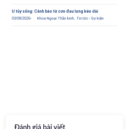
U tủy sống: Cảnh báo từ cơn đau lưng kéo dài
03/08/2026
Khoa Ngoại Thần kinh
,
Tin tức - Sự kiện
Tải ứng dụng Hồ sơ sức khỏe
Kết nối với bác sĩ trực tuyến, xem hồ sơ sức khỏe trực
tuyến
Apple store
CH Play
Đánh giá bài viết