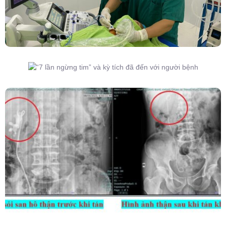
“7 Lần Ngừng Tim” Và Kỳ Tích Đã Đến Với
Người Bệnh
Kết Hợp Tán Sỏi Qua Da Và Tán Sỏi Nội Soi
Ống Mềm – Kỹ Thuật Cao Loại Bỏ Triệt Để Sỏi
San Hô Thận