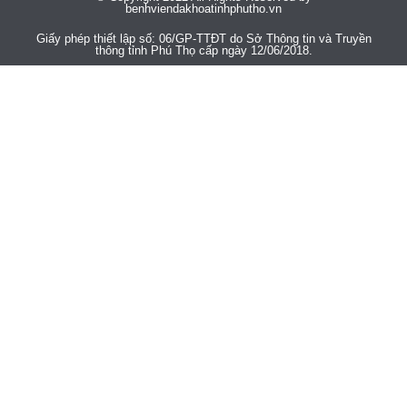
benhviendakhoatinhphutho.vn
Giấy phép thiết lập số: 06/GP-TTĐT do Sở Thông tin và Truyền
thông tỉnh Phú Thọ cấp ngày 12/06/2018.