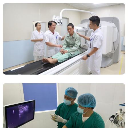
Chính Thức Vận Hành Máy Xạ Hình Thế Hệ
Mới Spect/CT Trong Chẩn Đoán Và Điều Trị
Ung Thư Tại Bệnh Viện Đa Khoa Tỉnh Phú Thọ
Đốt Sóng Cao Tần Dưới Siêu Âm, Điều Trị U
Lành Tuyến Giáp Không Cần Phẫu Thuật