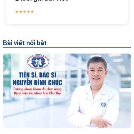
★
★
★
★
★
Bài viết nổi bật
“Người Dẫn Đường” Của Khoa Thăm Dò Chức
Năng – Bệnh Viện Đa Khoa Tỉnh Phú Thọ