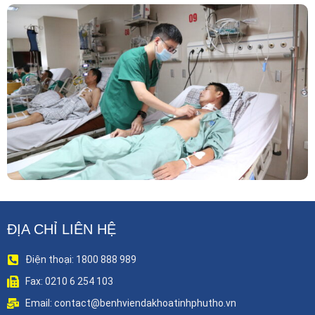
Phẫu Thuật Nội Soi Thay Van Tim – Bước Tiến
Vững Chắc Của Khoa Phẫu Thuật Tim Mạch
Lồng Ngực BVĐK Tỉnh Phú Thọ
ĐỊA CHỈ LIÊN HỆ
Điện thoại: 1800 888 989
Fax: 0210 6 254 103
Email: contact@benhviendakhoatinhphutho.vn