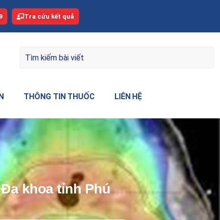
9
Tra cứu kết quả
N
THÔNG TIN THUỐC
LIÊN HỆ
n Đa khoa tỉnh Phú