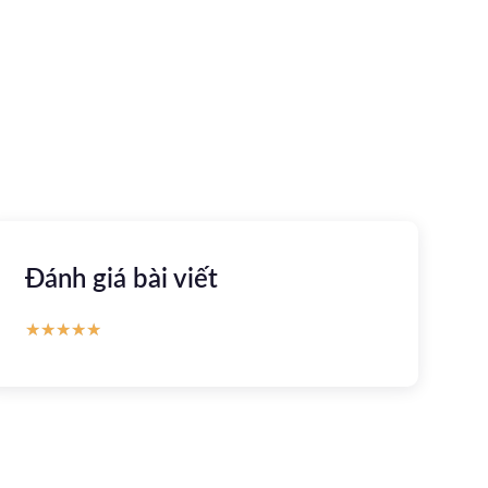
khỏe trực tuyến
Apple store
CH Play
Đánh giá bài viết
★
★
★
★
★