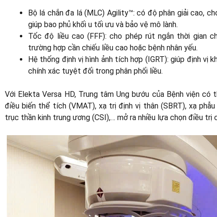
Bộ lá chắn đa lá (MLC) Agility™: có độ phân giải cao, c
giúp bao phủ khối u tối ưu và bảo vệ mô lành.
Tốc độ liều cao (FFF): cho phép rút ngắn thời gian ch
trường hợp cần chiếu liều cao hoặc bệnh nhân yếu.
Hệ thống định vị hình ảnh tích hợp (IGRT): giúp định vị 
chính xác tuyệt đối trong phân phối liều.
Với Elekta Versa HD, Trung tâm Ung bướu của Bệnh viện có thể
điều biến thể tích (VMAT), xạ trị định vị thân (SBRT), xạ phẫu 
trục thần kinh trung ương (CSI),… mở ra nhiều lựa chọn điều trị