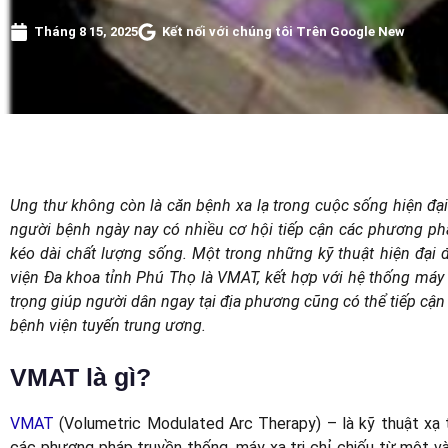
Tháng 8 15, 2025
Kết nối với chúng tôi Trên Google New
Ung thư không còn là căn bệnh xa lạ trong cuộc sống hiện đại.
người bệnh ngày nay có nhiều cơ hội tiếp cận các phương pháp
kéo dài chất lượng sống. Một trong những kỹ thuật hiện đại 
viện Đa khoa tỉnh Phú Thọ là VMAT, kết hợp với hệ thống máy x
trọng giúp người dân ngay tại địa phương cũng có thể tiếp cận
bệnh viện tuyến trung ương.
VMAT là gì?
VMAT
(Volumetric Modulated Arc Therapy) – là kỹ thuật xạ t
các phương pháp truyền thống, máy xạ trị chỉ chiếu từ một và