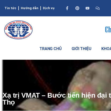
Tin tức
Hướng dẫn
Dịch vụ
TRANG CHỦ
GIỚI THIỆU
KHOA
Xạ trị VMAT – Bước tiến hiện đại 
Thọ