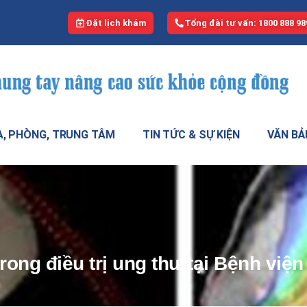
Đặt lịch khám
Tổng đài tư vấn: 1800 888 98
, PHÒNG, TRUNG TÂM
TIN TỨC & SỰ KIỆN
VĂN BẢ
trong điều trị ung thư tại Bệnh việ