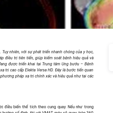
 Tuy nhiên, với sự phát triển nhanh chóng của y học,
 điều trị tiên tiến, giúp kiểm soát bệnh hiệu quả và
đang được triển khai tại Trung tâm Ung bướu – Bệnh
ạ trị cao cấp Elekta Versa HD. Đây là bước tiến quan
 phương pháp xạ trị chính xác và hiệu quả như tại các
rị điều biến thể tích theo cung quay. Nếu như trong
i hướng cố định, thì với VMAT, máy sẽ quay tròn 360