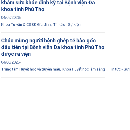
khám sức khỏe định kỳ tại Bệnh viện Đa
khoa tỉnh Phú Thọ
04/08/2026
Khoa Tư vấn & CSSK Gia đình
,
Tin tức - Sự kiện
Chúc mừng người bệnh ghép tế bào gốc
đầu tiên tại Bệnh viện Đa khoa tỉnh Phú Thọ
được ra viện
04/08/2026
Trung tâm Huyết học và truyền máu
,
Khoa Huyết học lâm sàng
,
Tin tức - Sự 
Tải ứng dụng Hồ sơ sức khỏe
Kết nối với bác sĩ trực tuyến, xem hồ sơ sức