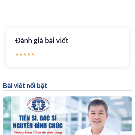
CH Play
Đánh giá bài viết
★
★
★
★
★
Bài viết nổi bật
“Người Dẫn Đường” Của Khoa Thăm Dò Chức
Năng – Bệnh Viện Đa Khoa Tỉnh Phú Thọ