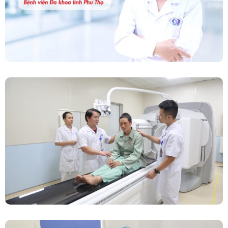
Chính Thức Vận Hành Máy Xạ Hình Thế Hệ
Mới Spect/CT Trong Chẩn Đoán Và Điều Trị
Ung Thư Tại Bệnh Viện Đa Khoa Tỉnh Phú Thọ