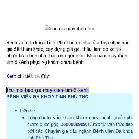
Bệnh viện đa khoa tỉnh Phú Thọ có nhu cầu tiếp nhận báo
giá để tham khảo, xây dựng giá gói thầu, làm cơ sở tổ
chức lựa chọn nhà thầu cho gói thầu: Mua sắm máy
điện
tim
6 kênh phục vụ khám chữa bệnh.
Xem chi tiết tại đây
:
thu-moi-bao-gia-may-dien-tim-6-kenh
BỆNH VIỆN ĐA KHOA TỈNH PHÚ THỌ
Liên hệ:
Tổng đài tư vấn khám khám chữa bệnh (miễn phí
cước cuộc gọi):
1800888989
. Được tư vấn trực tiếp
bởi các Chuyên gia đầu ngành Bệnh viện Đa khoa
tỉnh Phú Thọ.