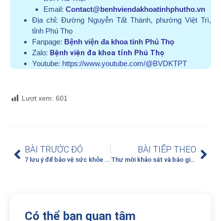
Email:
Contact@benhviendakhoatinhphutho.vn
Địa chỉ:
Đường Nguyễn Tất Thành, phường Việt Trì,
tỉnh Phú Thọ
Fanpage:
Bệnh viện đa khoa tỉnh Phú Thọ
Zalo:
Bệnh viện đa khoa tỉnh Phú Thọ
Youtube:
https://www.youtube.com/@BVDKTPT
Lượt xem:
601
BÀI TRƯỚC ĐÓ
BÀI TIẾP THEO
7 lưu ý để bảo vệ sức khỏe khi đi du lịch trong kỳ nghỉ lễ
Thư mời khảo sát và báo giá thu mua tài sản thanh lý
Có thể bạn quan tâm