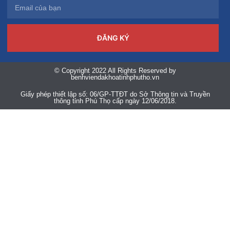
ĐĂNG KÝ
© Copyright 2022 All Rights Reserved by
benhviendakhoatinhphutho.vn
Giấy phép thiết lập số: 06/GP-TTĐT do Sở Thông tin và Truyền
thông tỉnh Phú Thọ cấp ngày 12/06/2018.