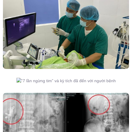
Đốt Sóng Cao Tần Dưới Siêu Âm, Điều Trị U
Lành Tuyến Giáp Không Cần Phẫu Thuật
“7 Lần Ngừng Tim” Và Kỳ Tích Đã Đến Với
Người Bệnh
Kết Hợp Tán Sỏi Qua Da Và Tán Sỏi Nội Soi
Ống Mềm – Kỹ Thuật Cao Loại Bỏ Triệt Để Sỏi
San Hô Thận