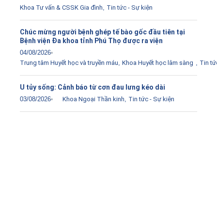
Khoa Tư vấn & CSSK Gia đình
,
Tin tức - Sự kiện
Chúc mừng người bệnh ghép tế bào gốc đầu tiên tại
Bệnh viện Đa khoa tỉnh Phú Thọ được ra viện
04/08/2026
Trung tâm Huyết học và truyền máu
,
Khoa Huyết học lâm sàng
,
Tin tứ
U tủy sống: Cảnh báo từ cơn đau lưng kéo dài
03/08/2026
Khoa Ngoại Thần kinh
,
Tin tức - Sự kiện
Tải ứng dụng Hồ sơ sức khỏe
Kết nối với bác sĩ trực tuyến, xem hồ sơ sức khỏe trực
tuyến
Apple store