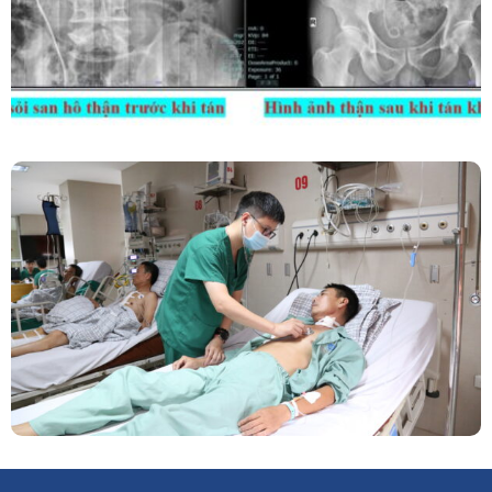
Phẫu Thuật Nội Soi Thay Van Tim – Bước Tiến
Vững Chắc Của Khoa Phẫu Thuật Tim Mạch
Lồng Ngực BVĐK Tỉnh Phú Thọ