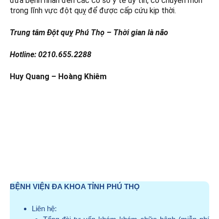
đưa bệnh nhân đến các cơ sở y tế uy tín, có chuyên môn
trong lĩnh vực đột quỵ để được cấp cứu kịp thời.
Trung tâm Đột quỵ Phú Thọ – Thời gian là não
Hotline: 0210.655.2288
Huy Quang – Hoàng Khiêm
BỆNH VIỆN ĐA KHOA TỈNH PHÚ THỌ
Liên hệ: