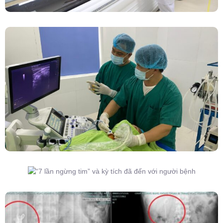
Đốt Sóng Cao Tần Dưới Siêu Âm, Điều Trị U
Lành Tuyến Giáp Không Cần Phẫu Thuật
“7 Lần Ngừng Tim” Và Kỳ Tích Đã Đến Với
Người Bệnh