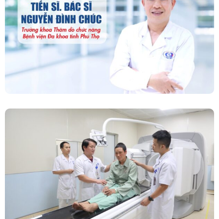
“Người Dẫn Đường” Của Khoa Thăm Dò Chức
Năng – Bệnh Viện Đa Khoa Tỉnh Phú Thọ
Chính Thức Vận Hành Máy Xạ Hình Thế Hệ
Mới Spect/CT Trong Chẩn Đoán Và Điều Trị
Ung Thư Tại Bệnh Viện Đa Khoa Tỉnh Phú Thọ