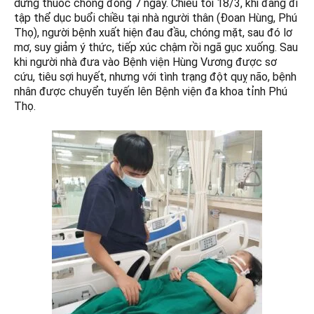
dừng thuốc chống đông 7 ngày. Chiều tối 18/3, khi đang đi
tập thể dục buổi chiều tại nhà người thân (Đoan Hùng, Phú
Thọ), người bệnh xuất hiện đau đầu, chóng mặt, sau đó lơ
mơ, suy giảm ý thức, tiếp xúc chậm rồi ngã gục xuống. Sau
khi người nhà đưa vào Bệnh viện Hùng Vương được sơ
cứu, tiêu sợi huyết, nhưng với tình trạng đột quỵ não, bệnh
nhân được chuyển tuyến lên Bệnh viện đa khoa tỉnh Phú
Thọ.