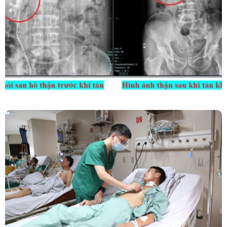
Kết Hợp Tán Sỏi Qua Da Và Tán Sỏi Nội Soi
Ống Mềm – Kỹ Thuật Cao Loại Bỏ Triệt Để Sỏi
San Hô Thận
Phẫu Thuật Nội Soi Thay Van Tim – Bước Tiến
Vững Chắc Của Khoa Phẫu Thuật Tim Mạch
Lồng Ngực BVĐK Tỉnh Phú Thọ