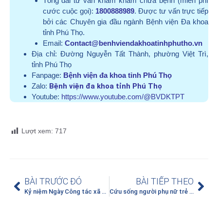
Tổng đài tư vấn khám khám chữa bệnh (miễn phí
cước cuộc gọi):
1800888989
. Được tư vấn trực tiếp
bởi các Chuyên gia đầu ngành Bệnh viện Đa khoa
tỉnh Phú Thọ.
Email:
Contact@benhviendakhoatinhphutho.vn
Địa chỉ:
Đường Nguyễn Tất Thành, phường Việt Trì,
tỉnh Phú Thọ
Fanpage:
Bệnh viện đa khoa tỉnh Phú Thọ
Zalo:
Bệnh viện đa khoa tỉnh Phú Thọ
Youtube:
https://www.youtube.com/@BVDKTPT
Lượt xem:
717
BÀI TRƯỚC ĐÓ
BÀI TIẾP THEO
Kỷ niệm Ngày Công tác xã hội 25/3 – Mỗi “trao đi” là nhiều điều “nhận lại”
Cứu sống người phụ nữ trẻ tuổi đột quỵ giờ thứ 7