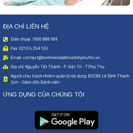
ĐỊA CHỈ LIÊN HỆ
Điện thoại: 1800 888 989
Fax: 0210 6 254 103
Email: contact@benhviendakhoatinhphutho.vn
Địa chỉ: Nguyễn Tất Thành - P. Việt Trì - T.Phú Thọ
Người chịu trách nhiệm quản lý nội dung: BSCKII. Lê Đình Thanh
Sơn - Giám đốc Bệnh viện
ỨNG DỤNG CỦA CHÚNG TÔI