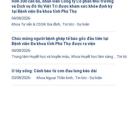
Hơn 300 cán bộ, nhân viên Công ty Cổ phần Môi trường
và Dịch vụ đô thị Việt Trì được khám sức khỏe định kỳ
tại Bệnh viện Đa khoa tỉnh Phú Thọ
04/08/2026
Khoa Tư vấn & CSSK Gia đình
,
Tin tức - Sự kiện
Chúc mừng người bệnh ghép tế bào gốc đầu tiên tại
Bệnh viện Đa khoa tỉnh Phú Thọ được ra viện
04/08/2026
Trung tâm Huyết học và truyền máu
,
Khoa Huyết học lâm sàng
,
Tin tứ
U tủy sống: Cảnh báo từ cơn đau lưng kéo dài
03/08/2026
Khoa Ngoại Thần kinh
,
Tin tức - Sự kiện
Tải ứng dụng Hồ sơ sức khỏe
Kết nối với bác sĩ trực tuyến, xem hồ sơ sức khỏe trực