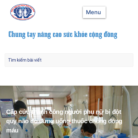
Menu
Cấp cứu thành công người phụ nữ bị đột
quỵ não do dừng uống thuốc chống đông
máu