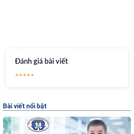
tuyến
Apple store
CH Play
Đánh giá bài viết
★
★
★
★
★
Bài viết nổi bật