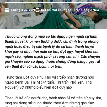
Tháng 3 25, 2021
Kết nối với chúng tôi Trên Google New
Thuốc chống đông máu có tác dụng ngăn ngừa sự hình
thành huyết khối nên thường được chỉ định trong phòng
ngừa hoặc điều trị các bệnh lý do sự hình thành huyết
khối gây ra như nhồi máu cơ tim, đột qụy, huyết khối tĩnh
mạch sâu, nghẽn mạch phổi và rung tâm nhĩ. Các chuyên
gia khuyến cáo sử dụng thuốc chống đông hàng ngày rất
cần thiết đối với các bệnh nói trên.
Trung tâm Đột quỵ Phú Thọ vừa tiếp nhận trường hợp
người bệnh Đại Thị M (74 tuổi, Thị trấn Phổ Yên, Thái
Nguyên) với những biểu hiện đột quỵ não.
Theo lời kể của người nhà, bệnh nhân M có tiền sử suy tim,
rung nhĩ đang sử dụng thuốc theo đơn nhưng gần đây