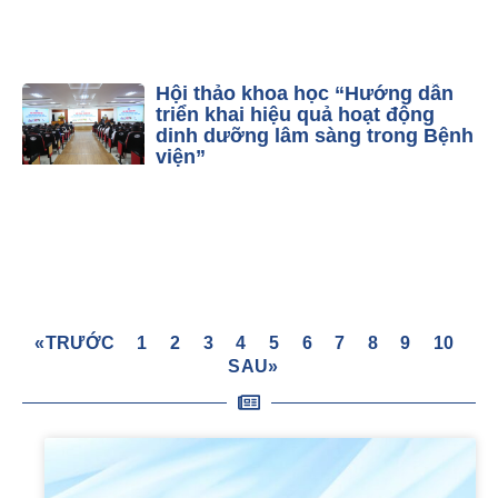
Hội thảo khoa học “Hướng dẫn
triển khai hiệu quả hoạt động
dinh dưỡng lâm sàng trong Bệnh
viện”
«TRƯỚC
1
2
3
4
5
6
7
8
9
10
SAU»