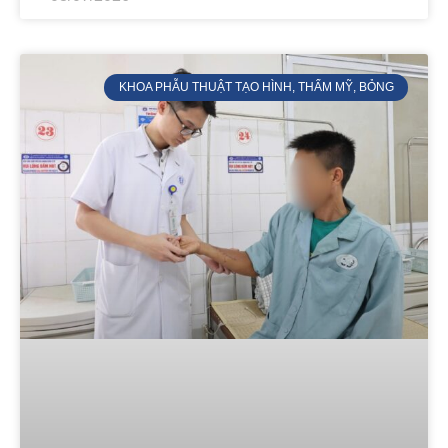
KHOA PHẪU THUẬT TẠO HÌNH, THẨM MỸ, BỎNG