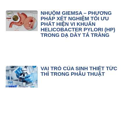
NHUỘM GIEMSA – PHƯƠNG
PHÁP XÉT NGHIỆM TỐI ƯU
PHÁT HIỆN VI KHUẨN
HELICOBACTER PYLORI (HP)
TRONG DẠ DÀY TÁ TRÀNG
VAI TRÒ CỦA SINH THIẾT TỨC
THÌ TRONG PHẪU THUẬT