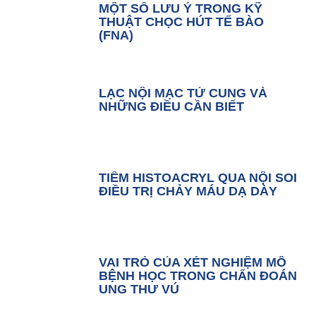
MỘT SỐ LƯU Ý TRONG KỸ
THUẬT CHỌC HÚT TẾ BÀO
(FNA)
LẠC NỘI MẠC TỬ CUNG VÀ
NHỮNG ĐIỀU CẦN BIẾT
TIÊM HISTOACRYL QUA NỘI SOI
ĐIỀU TRỊ CHẢY MÁU DẠ DÀY
VAI TRÒ CỦA XÉT NGHIỆM MÔ
BỆNH HỌC TRONG CHẨN ĐOÁN
UNG THƯ VÚ