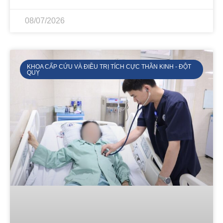
08/07/2026
KHOA CẤP CỨU VÀ ĐIỀU TRỊ TÍCH CỰC THẦN KINH - ĐỘT
QUỴ