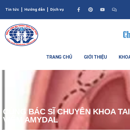
Tin tức
Hướng dẫn
Dịch vụ
TRANG CHỦ
GIỚI THIỆU
KHOA
CÙNG BÁC SĨ CHUYÊN KHOA TAI
VIÊM AMYDAL