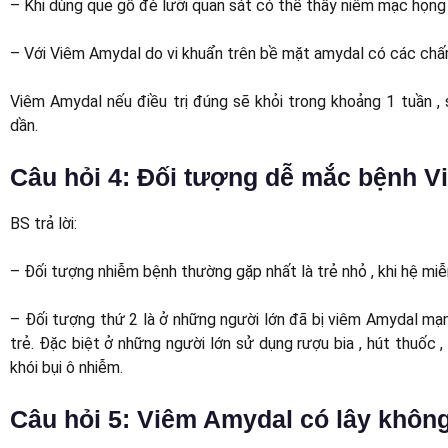
– Khi dùng que gỗ đè lưỡi quan sát có thể thấy niêm mạc họng
– Với Viêm Amydal do vi khuẩn trên bề mặt amydal có các chấ
Viêm Amydal nếu điều trị đúng sẽ khỏi trong khoảng 1 tuần , 
dần.
Câu hỏi 4: Đối tượng dễ mắc bệnh 
BS trả lời:
– Đối tượng nhiễm bệnh thường gặp nhất là trẻ nhỏ , khi hệ miễ
– Đối tượng thứ 2 là ở những người lớn đã bị viêm Amydal mạn 
trẻ. Đặc biệt ở những người lớn sử dụng rượu bia , hút thuốc 
khói bụi ô nhiễm.
Câu hỏi 5: Viêm Amydal có lây khôn