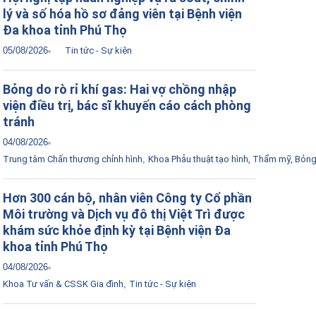
lý và số hóa hồ sơ đảng viên tại Bệnh viện
Đa khoa tỉnh Phú Thọ
05/08/2026
Tin tức - Sự kiện
Bỏng do rò rỉ khí gas: Hai vợ chồng nhập
viện điều trị, bác sĩ khuyến cáo cách phòng
tránh
04/08/2026
Trung tâm Chấn thương chỉnh hình
,
Khoa Phẫu thuật tạo hình, Thẩm mỹ, Bỏn
Hơn 300 cán bộ, nhân viên Công ty Cổ phần
Môi trường và Dịch vụ đô thị Việt Trì được
khám sức khỏe định kỳ tại Bệnh viện Đa
khoa tỉnh Phú Thọ
04/08/2026
Khoa Tư vấn & CSSK Gia đình
,
Tin tức - Sự kiện