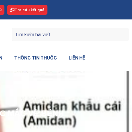
9
Tra cứu kết quả
N
THÔNG TIN THUỐC
LIÊN HỆ
ẮC MẮC VỀ BỆNH