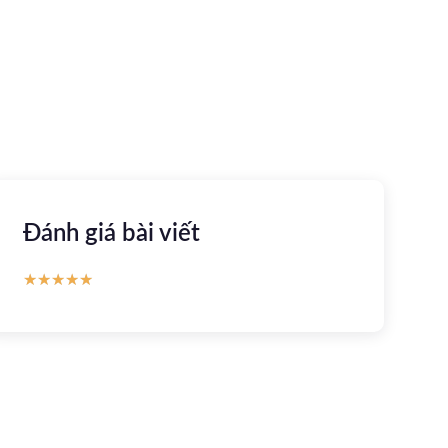
Apple store
CH Play
Đánh giá bài viết
★
★
★
★
★