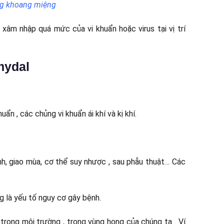
ng khoang miệng
 xâm nhập quá mức của vi khuẩn hoặc virus tại vị trí
mydal
uẩn , các chủng vi khuẩn ái khí và kị khí.
ạnh, giao mùa, cơ thể suy nhược , sau phẫu thuật… Các
ng là yếu tố nguy cơ gây bệnh.
 trong môi trường , trong vùng họng của chúng ta . Ví