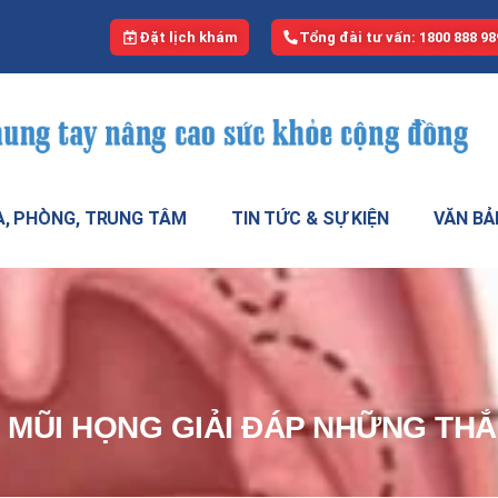
Đặt lịch khám
Tổng đài tư vấn: 1800 888 98
, PHÒNG, TRUNG TÂM
TIN TỨC & SỰ KIỆN
VĂN BẢ
 MŨI HỌNG GIẢI ĐÁP NHỮNG TH