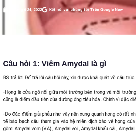
Tháng 6 24, 2022
Kết nối với chúng tôi Trên Google New
Câu hỏi 1: Viêm Amydal là gì
BS trả lời: Để trả lời câu hỏi này, xin được khái quát về cấu trú
-Họng là cửa ngõ nối giữa môi trường bên trong và môi trường
cũng là điểm đầu tiên của đường ống tiêu hóa . Chính vì đặc đi
-Do đặc điểm giải phẫu như vậy nên xung quanh họng có rất n
tế bào bạch cầu tham gia vào hệ miễn dịch bảo vệ họng của
gồm: Amydal vòm (V.A) , Amydal vòi , Amydal khẩu cái , Amydal 