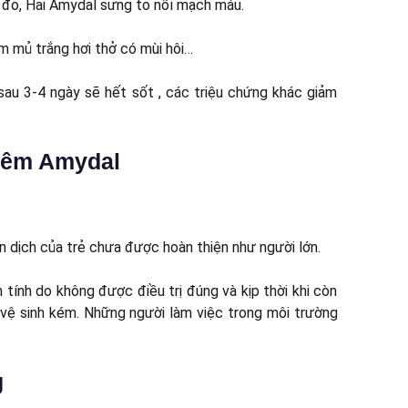
 đỏ, Hai Amydal sưng to nổi mạch máu.
m mủ trắng hơi thở có mùi hôi…
sau 3-4 ngày sẽ hết sốt , các triệu chứng khác giảm
Viêm Amydal
n dịch của trẻ chưa được hoàn thiện như người lớn.
tính do không được điều trị đúng và kịp thời khi còn
, vệ sinh kém. Những người làm việc trong môi trường
g