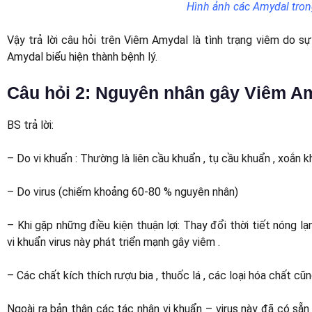
Hình ảnh các Amydal tro
Vậy trả lời câu hỏi trên Viêm Amydal là tình trạng viêm do sự
Amydal biểu hiện thành bệnh lý.
Câu hỏi 2: Nguyên nhân gây Viêm A
BS trả lời:
– Do vi khuẩn : Thường là liên cầu khuẩn , tụ cầu khuẩn , xoắn kh
– Do virus (chiếm khoảng 60-80 % nguyên nhân)
– Khi gặp những điều kiện thuận lợi: Thay đổi thời tiết nóng l
vi khuẩn virus này phát triển mạnh gây viêm .
– Các chất kích thích rượu bia , thuốc lá , các loại hóa chất cũ
Ngoài ra bản thân các tác nhân vi khuẩn – virus này đã có sẵn