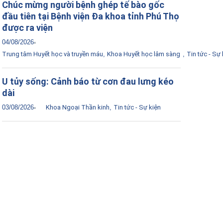
Chúc mừng người bệnh ghép tế bào gốc
đầu tiên tại Bệnh viện Đa khoa tỉnh Phú Thọ
được ra viện
04/08/2026
Trung tâm Huyết học và truyền máu
,
Khoa Huyết học lâm sàng
,
Tin tức - Sự 
U tủy sống: Cảnh báo từ cơn đau lưng kéo
dài
03/08/2026
Khoa Ngoại Thần kinh
,
Tin tức - Sự kiện
Tải ứng dụng Hồ sơ sức khỏe
Kết nối với bác sĩ trực tuyến, xem hồ sơ sức
khỏe trực tuyến