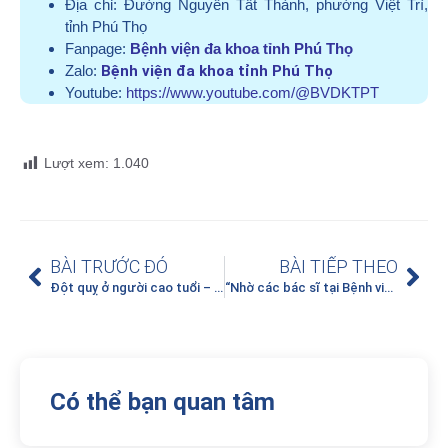
Địa chỉ:
Đường Nguyễn Tất Thành, phường Việt Trì,
tỉnh Phú Thọ
Fanpage:
Bệnh viện đa khoa tỉnh Phú Thọ
Zalo:
Bệnh viện đa khoa tỉnh Phú Thọ
Youtube:
https://www.youtube.com/@BVDKTPT
Lượt xem:
1.040
BÀI TRƯỚC ĐÓ
BÀI TIẾP THEO
Đột quỵ ở người cao tuổi – Cụ bà 92 tuổi thoát khỏi di chứng của đột quỵ nhờ được can thiệp mạch máu não kịp thời
“Nhờ các bác sĩ tại Bệnh viện đa khoa tỉnh Phú Thọ, tôi như được sinh ra lần thứ 2”
Có thể bạn quan tâm