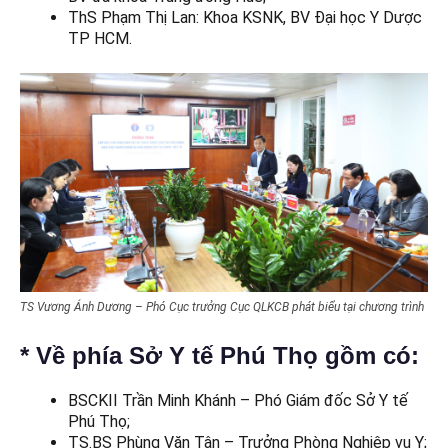
ThS Phạm Thị Lan: Khoa KSNK, BV Đại học Y Dược
TP HCM.
TS Vương Ánh Dương – Phó Cục trưởng Cục QLKCB phát biểu tại chương trình
* Về phía Sở Y tế Phú Thọ gồm có:
BSCKII Trần Minh Khánh – Phó Giám đốc Sở Y tế
Phú Thọ;
TS.BS Phùng Văn Tân – Trưởng Phòng Nghiệp vụ Y;