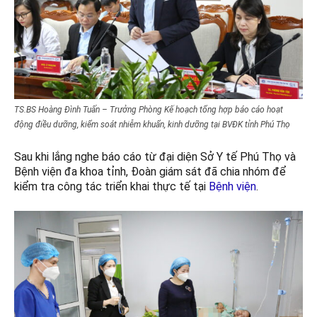
TS.BS Hoàng Đình Tuấn – Trưởng Phòng Kế hoạch tổng hợp báo cáo hoạt
động điều dưỡng, kiểm soát nhiễm khuẩn, kinh dưỡng tại BVĐK tỉnh Phú Thọ
Sau khi lắng nghe báo cáo từ đại diện Sở Y tế Phú Thọ và
Bệnh viện đa khoa tỉnh, Đoàn giám sát đã chia nhóm để
kiểm tra công tác triển khai thực tế tại
Bệnh viện
.