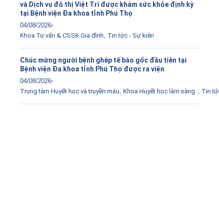
và Dịch vụ đô thị Việt Trì được khám sức khỏe định kỳ
tại Bệnh viện Đa khoa tỉnh Phú Thọ
04/08/2026
Khoa Tư vấn & CSSK Gia đình
,
Tin tức - Sự kiện
Chúc mừng người bệnh ghép tế bào gốc đầu tiên tại
Bệnh viện Đa khoa tỉnh Phú Thọ được ra viện
04/08/2026
Trung tâm Huyết học và truyền máu
,
Khoa Huyết học lâm sàng
,
Tin tứ
Tải ứng dụng Hồ sơ sức khỏe
Kết nối với bác sĩ trực tuyến, xem hồ sơ sức khỏe trực
tuyến
Apple store