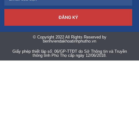
ĐĂNG KÝ
© Copyright 2022 All Rights Reserved by
benhviendakhoatinhphutho.vn
Giấy phép thiết lập số: 06/GP-TTĐT do Sở Thông tin và Truyền
thông tỉnh Phú Thọ cấp ngày 12/06/2018.