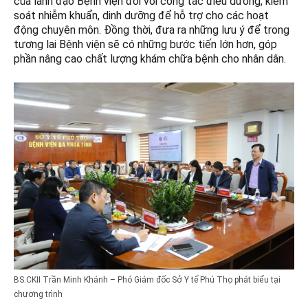
của lãnh đạo Bệnh viện đối với công tác điều dưỡng, kiểm
soát nhiễm khuẩn, dinh dưỡng để hỗ trợ cho các hoạt
động chuyên môn. Đồng thời, đưa ra những lưu ý để trong
tương lai Bệnh viện sẽ có những bước tiến lớn hơn, góp
phần nâng cao chất lượng khám chữa bệnh cho nhân dân.
BS.CKII Trần Minh Khánh – Phó Giám đốc Sở Y tế Phú Thọ phát biểu tại
chương trình