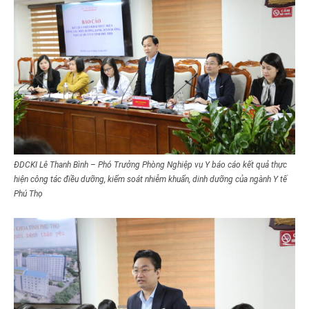
ĐDCKI Lê Thanh Bình – Phó Trưởng Phòng Nghiệp vụ Y báo cáo kết quả thực
hiện công tác điều dưỡng, kiểm soát nhiễm khuẩn, dinh dưỡng của ngành Y tế
Phú Thọ