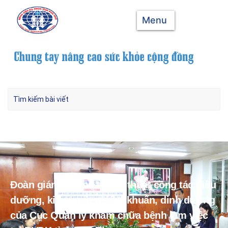
Menu
Đoàn giám sát, hỗ trợ kỹ thuật công tác điều
dưỡng, kiểm soát nhiễm khuẩn, dinh dưỡng
của Cục Quản lý khám chữa bệnh làm việc