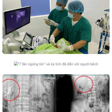
Đốt Sóng Cao Tần Dưới Siêu Âm, Điều Trị U
Lành Tuyến Giáp Không Cần Phẫu Thuật
“7 Lần Ngừng Tim” Và Kỳ Tích Đã Đến Với
Người Bệnh
Kết Hợp Tán Sỏi Qua Da Và Tán Sỏi Nội Soi
Ống Mềm – Kỹ Thuật Cao Loại Bỏ Triệt Để Sỏi
San Hô Thận