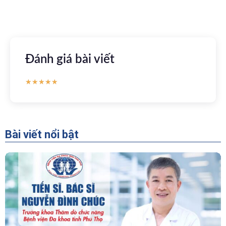
CH Play
Đánh giá bài viết
★
★
★
★
★
Bài viết nổi bật
“Người Dẫn Đường” Của Khoa Thăm Dò Chức
Năng – Bệnh Viện Đa Khoa Tỉnh Phú Thọ