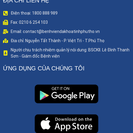
ĐỊA CHỈ LIÊN HỆ
Điện thoại: 1800 888 989
Fax: 0210 6 254 103
Email: contact@benhviendakhoatinhphutho.vn
Địa chỉ: Nguyễn Tất Thành - P. Việt Trì - T.Phú Thọ
Người chịu trách nhiệm quản lý nội dung: BSCKII. Lê Đình Thanh
Sơn - Giám đốc Bệnh viện
ỨNG DỤNG CỦA CHÚNG TÔI