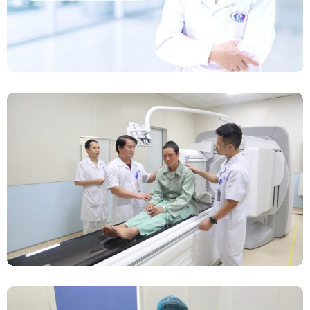
Chính Thức Vận Hành Máy Xạ Hình Thế Hệ
Mới Spect/CT Trong Chẩn Đoán Và Điều Trị
Ung Thư Tại Bệnh Viện Đa Khoa Tỉnh Phú Thọ