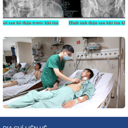
Phẫu Thuật Nội Soi Thay Van Tim – Bước Tiến
Vững Chắc Của Khoa Phẫu Thuật Tim Mạch
Lồng Ngực BVĐK Tỉnh Phú Thọ