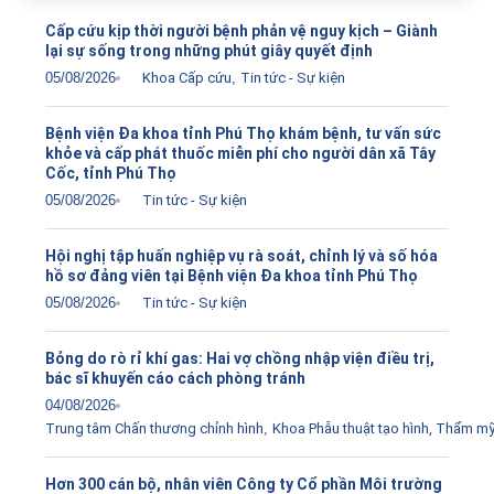
Cấp cứu kịp thời người bệnh phản vệ nguy kịch – Giành
lại sự sống trong những phút giây quyết định
05/08/2026
Khoa Cấp cứu
,
Tin tức - Sự kiện
Bệnh viện Đa khoa tỉnh Phú Thọ khám bệnh, tư vấn sức
khỏe và cấp phát thuốc miễn phí cho người dân xã Tây
Cốc, tỉnh Phú Thọ
05/08/2026
Tin tức - Sự kiện
Hội nghị tập huấn nghiệp vụ rà soát, chỉnh lý và số hóa
hồ sơ đảng viên tại Bệnh viện Đa khoa tỉnh Phú Thọ
05/08/2026
Tin tức - Sự kiện
Bỏng do rò rỉ khí gas: Hai vợ chồng nhập viện điều trị,
bác sĩ khuyến cáo cách phòng tránh
04/08/2026
Trung tâm Chấn thương chỉnh hình
,
Khoa Phẫu thuật tạo hình, Thẩm m
Hơn 300 cán bộ, nhân viên Công ty Cổ phần Môi trường