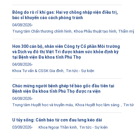
Bỏng do rò rỉ khí gas: Hai vợ chồng nhập viện điều trị,
bác sĩ khuyến cáo cách phòng tránh
04/08/2026
Trung tâm Chấn thương chỉnh hình
,
Khoa Phẫu thuật tạo hình, Thẩm m
Hơn 300 cán bộ, nhân viên Công ty Cổ phần Môi trường
và Dịch vụ đô thị Việt Trì được khám sức khỏe định kỳ
tại Bệnh viện Đa khoa tỉnh Phú Thọ
04/08/2026
Khoa Tư vấn & CSSK Gia đình
,
Tin tức - Sự kiện
Chúc mừng người bệnh ghép tế bào gốc đầu tiên tại
Bệnh viện Đa khoa tỉnh Phú Thọ được ra viện
04/08/2026
Trung tâm Huyết học và truyền máu
,
Khoa Huyết học lâm sàng
,
Tin tứ
U tủy sống: Cảnh báo từ cơn đau lưng kéo dài
03/08/2026
Khoa Ngoại Thần kinh
,
Tin tức - Sự kiện