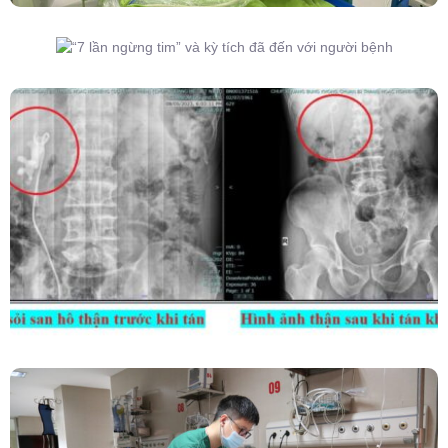
“7 Lần Ngừng Tim” Và Kỳ Tích Đã Đến Với
Người Bệnh
Kết Hợp Tán Sỏi Qua Da Và Tán Sỏi Nội Soi
Ống Mềm – Kỹ Thuật Cao Loại Bỏ Triệt Để Sỏi
San Hô Thận
Phẫu Thuật Nội Soi Thay Van Tim – Bước Tiến