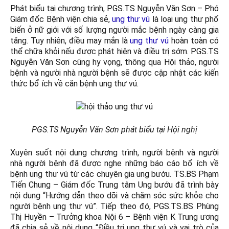
Phát biểu tại chương trình, PGS.TS Nguyễn Văn Sơn – Phó
Giám đốc Bệnh viện chia sẻ,
ung thư vú
là loại ung thư phổ
biến ở nữ giới với số lượng người mắc bệnh ngày càng gia
tăng. Tuy nhiên, điều may mắn là
ung thư vú
hoàn toàn có
thể chữa khỏi nếu được phát hiện và điều trị sớm. PGS.TS
Nguyễn Văn Sơn cũng hy vọng, thông qua Hội thảo, người
bệnh và người nhà người bệnh sẽ được cập nhật các kiến
thức bổ ích về căn bệnh ung thư vú.
PGS.TS Nguyễn Văn Sơn phát biểu tại Hội nghị
Xuyên suốt nội dung chương trình, người bệnh và người
nhà người bệnh đã được nghe những báo cáo bổ ích về
bệnh ung thư vú từ các chuyên gia ung bướu. TS.BS Phạm
Tiến Chung – Giám đốc Trung tâm Ung bướu đã trình bày
nội dung “Hướng dẫn theo dõi và chăm sóc sức khỏe cho
người bệnh ung thư vú”. Tiếp theo đó, PGS.TS.BS Phùng
Thị Huyền – Trưởng khoa Nội 6 – Bệnh viện K Trung ương
đã chia sẻ về nội dung “Điều trị ung thư vú và vai trò của