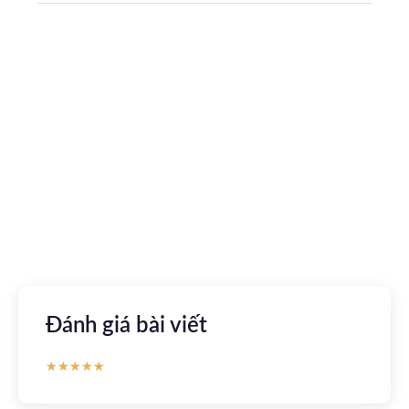
Tải ứng dụng Hồ sơ sức khỏe
Kết nối với bác sĩ trực tuyến, xem hồ sơ sức khỏe trực
tuyến
Apple store
CH Play
Đánh giá bài viết
★
★
★
★
★