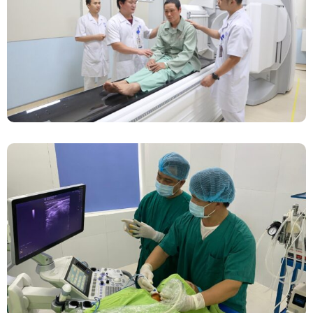
Mới Spect/CT Trong Chẩn Đoán Và Điều Trị
Ung Thư Tại Bệnh Viện Đa Khoa Tỉnh Phú Thọ
Đốt Sóng Cao Tần Dưới Siêu Âm, Điều Trị U
Lành Tuyến Giáp Không Cần Phẫu Thuật