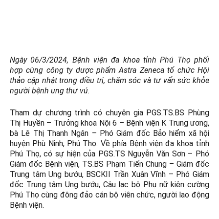
Tháng 3 7, 2024
Kết nối với chúng tôi Trên Google New
Ngày 06/3/2024, Bệnh viện đa khoa tỉnh Phú Thọ phối
hợp cùng công ty dược phẩm Astra Zeneca tổ chức Hội
thảo cập nhật trong điều trị, chăm sóc và tư vấn
sức khỏe
người bệnh ung thư vú.
Tham dự chương trình có chuyên gia PGS.TS.BS Phùng
Thị Huyền – Trưởng khoa Nội 6 – Bệnh viện K Trung ương,
bà Lê Thị Thanh Ngân – Phó Giám đốc Bảo hiểm xã hội
huyện Phù Ninh, Phú Thọ. Về phía Bệnh viện đa khoa tỉnh
Phú Thọ, có sự hiện của PGS.TS Nguyễn Văn Sơn – Phó
Giám đốc Bệnh viện, TS.BS Phạm Tiến Chung – Giám đốc
Trung tâm Ung bướu, BSCKII Trần Xuân Vĩnh – Phó Giám
đốc Trung tâm Ung bướu, Câu lạc bộ Phụ nữ kiên cường
Phú Thọ cùng đông đảo cán bộ viên chức, người lao động
Bệnh viện.