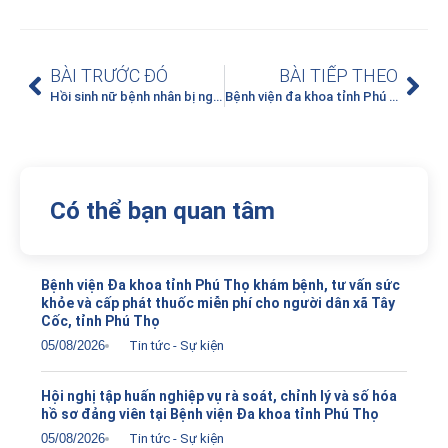
BÀI TRƯỚC ĐÓ
BÀI TIẾP THEO
Hồi sinh nữ bệnh nhân bị ngừng tim trên đường đến bệnh viện
Bệnh viện đa khoa tỉnh Phú Thọ hưởng ứng Tuần lễ Áo dài Việt Nam, chào mừng ngày Quốc tế phụ nữ 8/3
Có thể bạn quan tâm
Bệnh viện Đa khoa tỉnh Phú Thọ khám bệnh, tư vấn sức
khỏe và cấp phát thuốc miễn phí cho người dân xã Tây
Cốc, tỉnh Phú Thọ
05/08/2026
Tin tức - Sự kiện
Hội nghị tập huấn nghiệp vụ rà soát, chỉnh lý và số hóa
hồ sơ đảng viên tại Bệnh viện Đa khoa tỉnh Phú Thọ
05/08/2026
Tin tức - Sự kiện