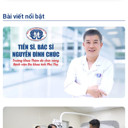
Bài viết nổi bật
“Người Dẫn Đường” Của Khoa Thăm Dò Chức
Năng – Bệnh Viện Đa Khoa Tỉnh Phú Thọ
Chính Thức Vận Hành Máy Xạ Hình Thế Hệ