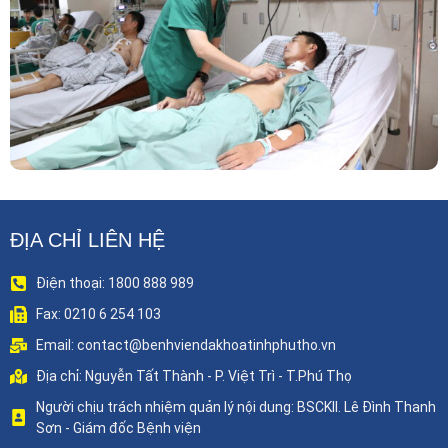
Vững Chắc Của Khoa Phẫu Thuật Tim Mạch
Lồng Ngực BVĐK Tỉnh Phú Thọ
ĐỊA CHỈ LIÊN HỆ
Điện thoại: 1800 888 989
Fax: 0210 6 254 103
Email: contact@benhviendakhoatinhphutho.vn
Địa chỉ: Nguyễn Tất Thành - P. Việt Trì - T.Phú Thọ
Người chịu trách nhiệm quản lý nội dung: BSCKII. Lê Đình Thanh
Sơn - Giám đốc Bệnh viện