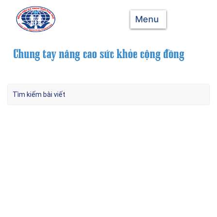
Menu
Hội thảo cập nhật trong điều trị, chăm sóc
và tư vấn sức khỏe người bệnh ung thư vú