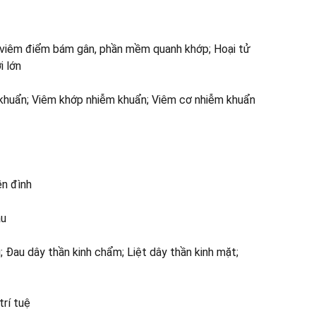
lý viêm điểm bám gân, phần mềm quanh khớp; Hoại tử
i lớn
 khuẩn; Viêm khớp nhiễm khuẩn; Viêm cơ nhiễm khuẩn
ền đình
ầu
 Đau dây thần kinh chẩm; Liệt dây thần kinh mặt;
trí tuệ