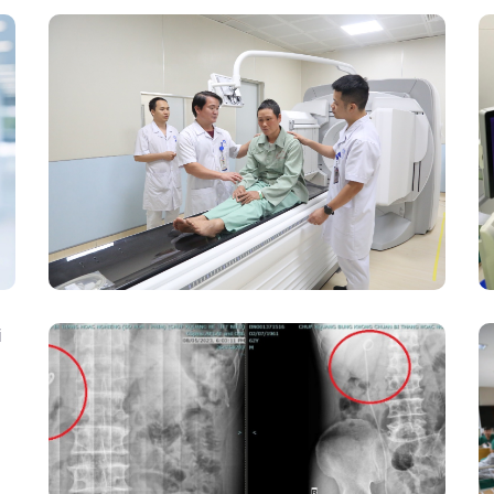
Chính Thức Vận Hành Máy Xạ Hình
Thế Hệ Mới Spect/CT Trong Chẩn
Đoán Và Điều Trị Ung Thư Tại Bệnh
Viện Đa Khoa Tỉnh Phú Thọ
Kết Hợp Tán Sỏi Qua Da Và Tán Sỏi
Nội Soi Ống Mềm – Kỹ Thuật Cao Loại
Bỏ Triệt Để Sỏi San Hô Thận