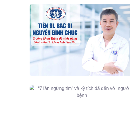
“Người Dẫn Đường” Của Khoa Thăm
Dò Chức Năng – Bệnh Viện Đa Khoa
Tỉnh Phú Thọ
“7 Lần Ngừng Tim” Và Kỳ Tích Đã Đến
Với Người Bệnh