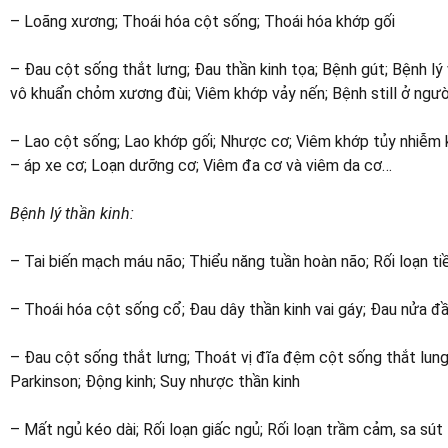
– Loãng xương; Thoái hóa cột sống; Thoái hóa khớp gối
– Đau cột sống thắt lưng; Đau thần kinh tọa; Bệnh gút; Bệnh 
vô khuẩn chỏm xương đùi; Viêm khớp vảy nến; Bệnh still ở ngườ
– Lao cột sống; Lao khớp gối; Nhược cơ; Viêm khớp tủy nhiễm
– áp xe cơ; Loạn dưỡng cơ; Viêm đa cơ và viêm da cơ…
Bệnh lý thần kinh:
– Tai biến mạch máu não; Thiểu năng tuần hoàn não; Rối loạn ti
– Thoái hóa cột sống cổ; Đau dây thần kinh vai gáy; Đau nửa đ
– Đau cột sống thắt lưng; Thoát vị đĩa đệm cột sống thắt lung;
Parkinson; Động kinh; Suy nhược thần kinh
– Mất ngủ kéo dài; Rối loạn giấc ngủ; Rối loạn trầm cảm, sa sút 