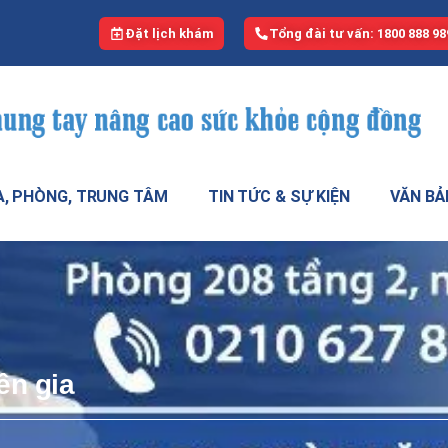
Đặt lịch khám
Tổng đài tư vấn: 1800 888 98
, PHÒNG, TRUNG TÂM
TIN TỨC & SỰ KIỆN
VĂN BẢ
n gia