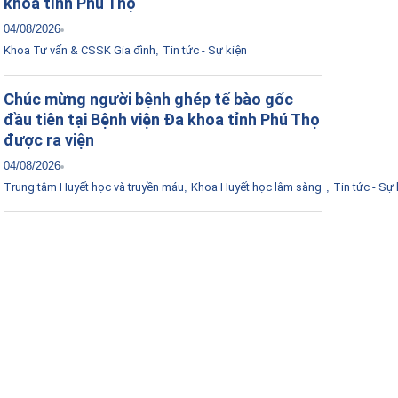
khoa tỉnh Phú Thọ
04/08/2026
Khoa Tư vấn & CSSK Gia đình
,
Tin tức - Sự kiện
Chúc mừng người bệnh ghép tế bào gốc
đầu tiên tại Bệnh viện Đa khoa tỉnh Phú Thọ
được ra viện
04/08/2026
Trung tâm Huyết học và truyền máu
,
Khoa Huyết học lâm sàng
,
Tin tức - Sự 
Tải ứng dụng Hồ sơ sức khỏe
Kết nối với bác sĩ trực tuyến, xem hồ sơ sức
khỏe trực tuyến