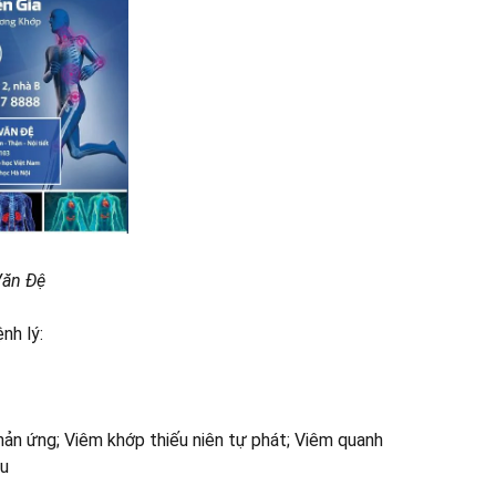
Văn Đệ
nh lý:
ản ứng; Viêm khớp thiếu niên tự phát; Viêm quanh
ệu