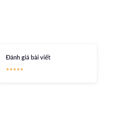
Apple store
CH Play
Đánh giá bài viết
★
★
★
★
★