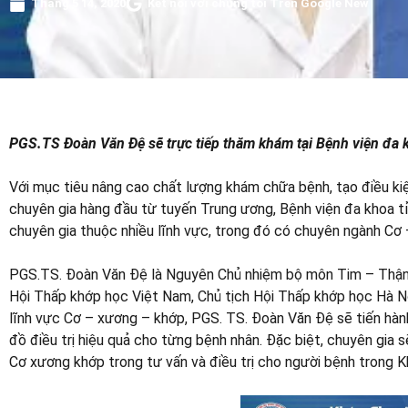
Tháng 5 14, 2020
Kết nối với chúng tôi Trên Google New
PGS.TS Đoàn Văn Đệ
sẽ trực tiếp thăm khám tại Bệnh viện đa 
Với mục tiêu nâng cao chất lượng khám chữa bệnh, tạo điều ki
chuyên gia hàng đầu từ tuyến Trung ương, Bệnh viện đa khoa 
chuyên gia thuộc nhiều lĩnh vực, trong đó có chuyên ngành Cơ
PGS.TS. Đoàn Văn Đệ là Nguyên Chủ nhiệm bộ môn Tim – Thận –
Hội Thấp khớp học Việt Nam, Chủ tịch Hội Thấp khớp học Hà Nội
lĩnh vực Cơ – xương – khớp, PGS. TS. Đoàn Văn Đệ sẽ tiến hàn
đồ điều trị hiệu quả cho từng bệnh nhân. Đặc biệt, chuyên gia
Cơ xương khớp trong tư vấn và điều trị cho người bệnh trong K