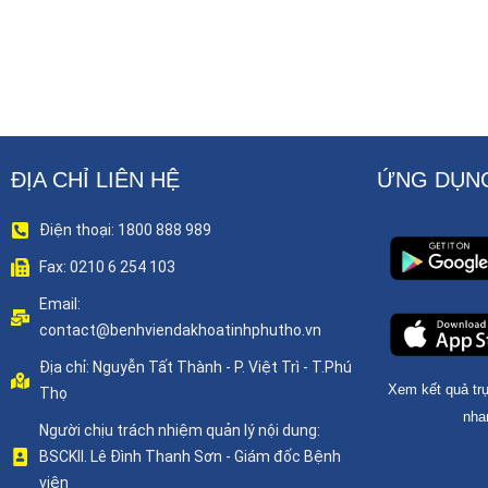
ĐỊA CHỈ LIÊN HỆ
ỨNG DỤNG
Điện thoại: 1800 888 989
Fax: 0210 6 254 103
Email:
contact@benhviendakhoatinhphutho.vn
Địa chỉ: Nguyễn Tất Thành - P. Việt Trì - T.Phú
Xem kết quả trự
Thọ
nha
Người chịu trách nhiệm quản lý nội dung:
BSCKII. Lê Đình Thanh Sơn - Giám đốc Bệnh
viện