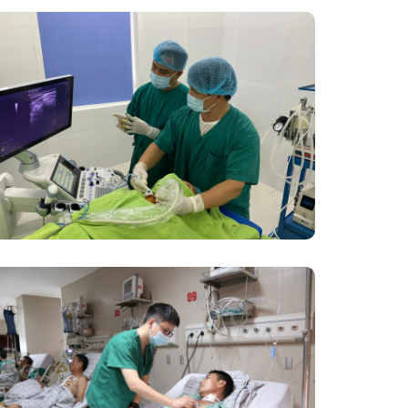
Đốt Sóng Cao Tần Dưới Siêu Âm,
Điều Trị U Lành Tuyến Giáp Không
Cần Phẫu Thuật
Phẫu Thuật Nội Soi Thay Van Tim –
Bước Tiến Vững Chắc Của Khoa Phẫu
Thuật Tim Mạch Lồng Ngực BVĐK
Tỉnh Phú Thọ