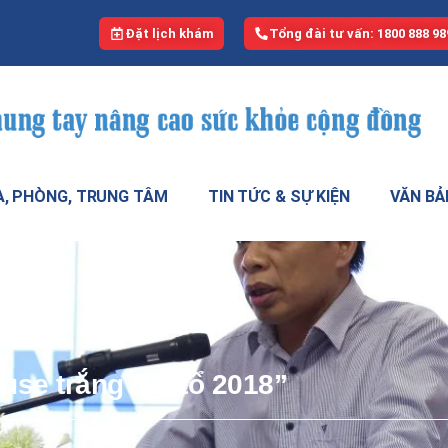
Đặt lịch khám
Tổng đài tư vấn: 1800 888 98
, PHÒNG, TRUNG TÂM
TIN TỨC & SỰ KIỆN
VĂN BẢ
use trắng đất tổ 2018”