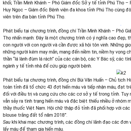
khối; Trần Minh Khánh – Phó Giám đốc Sở y tế tỉnh Phú Thọ –
Huy Ngọc – Giám đốc Bệnh viện đa khoa tỉnh Phú Thọ cùng đôn
viên trên địa bàn tỉnh Phú Thọ.
.
Phát biểu tại chương trình, đồng chí Trần Minh Khánh – Phó G
Thọ nhấn mạnh: Đây là một chương trình có ý nghĩa cao đẹp, thể
con người với con người và cần được xã hội tôn vinh. Những gi
những người kém may mắn, mang đến niềm tin, niềm hy vọng ch
thần “lá lành đùm lá rách” của các cán bộ, các Y Bác sỹ, các 
ngành y tế tỉnh nhà để cứu giúp người bệnh.
Phát biểu tại chương trình, đồng chí Bùi Văn Huấn – Chủ tịch 
toàn tỉnh đã tổ chức 43 đợt hiến máu và tiếp nhận máu, đạt t
đối với điều trị và cung cứu cho các cơ sở y tế trong tỉnh. Tuy 
vẫn sảy ra tình trạng hiến máu và đặc biệt thiếu nhiều ở nhóm 
thầy
thuốc
Việt Nam. Hội chữ thập đỏ tỉnh đã phối hợp với các 
blouse trắng đất tổ năm 2018”.
Sau
khi khai mạc chương trình, các đồng chí lãnh đạo các đơn 
lấy máu để tham gia hiến máu.