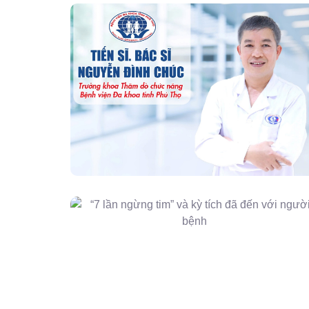
“Người Dẫn Đường” Của Khoa Thăm
Dò Chức Năng – Bệnh Viện Đa Khoa
Tỉnh Phú Thọ
“7 Lần Ngừng Tim” Và Kỳ Tích Đã Đến
Với Người Bệnh