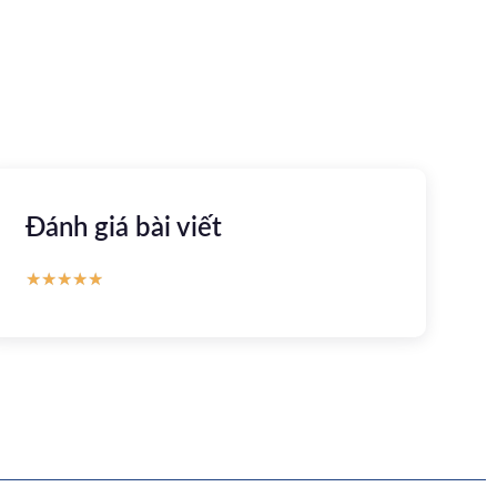
Apple store
CH Play
Đánh giá bài viết
★
★
★
★
★