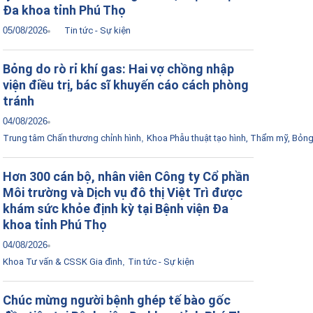
Đa khoa tỉnh Phú Thọ
05/08/2026
Tin tức - Sự kiện
Bỏng do rò rỉ khí gas: Hai vợ chồng nhập
viện điều trị, bác sĩ khuyến cáo cách phòng
tránh
04/08/2026
Trung tâm Chấn thương chỉnh hình
,
Khoa Phẫu thuật tạo hình, Thẩm mỹ, Bỏn
Hơn 300 cán bộ, nhân viên Công ty Cổ phần
Môi trường và Dịch vụ đô thị Việt Trì được
khám sức khỏe định kỳ tại Bệnh viện Đa
khoa tỉnh Phú Thọ
04/08/2026
Khoa Tư vấn & CSSK Gia đình
,
Tin tức - Sự kiện
Chúc mừng người bệnh ghép tế bào gốc