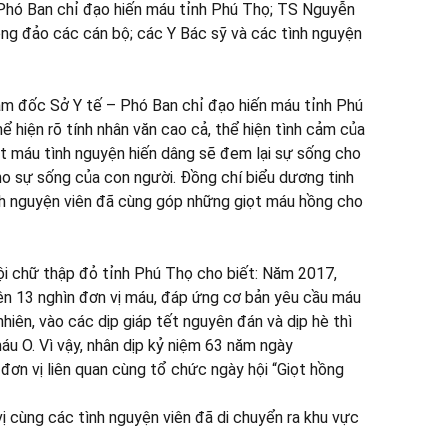
 Phó Ban chỉ đạo hiến máu tỉnh Phú Thọ; TS Nguyễn
g đảo các cán bộ; các Y Bác sỹ và các tình nguyện
iám đốc Sở Y tế – Phó Ban chỉ đạo hiến máu tỉnh Phú
 hiện rõ tính nhân văn cao cả, thể hiện tình cảm của
ọt máu tình nguyện hiến dâng sẽ đem lại sự sống cho
o sự sống của con người. Đồng chí biểu dương tinh
tình nguyện viên đã cùng góp những giọt máu hồng cho
Hội chữ thập đỏ tỉnh Phú Thọ cho biết: Năm 2017,
rên 13 nghìn đơn vị máu, đáp ứng cơ bản yêu cầu máu
nhiên, vào các dịp giáp tết nguyên đán và dịp hè thì
máu O. Vì vậy, nhân dịp kỷ niệm 63 năm ngày
đơn vị liên quan cùng tổ chức ngày hội “Giọt hồng
vị cùng các tình nguyện viên đã di chuyển ra khu vực