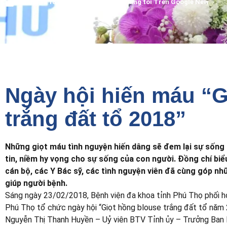
Tháng 12 18, 2021
Kết nối với chúng tôi Trên Google New
Ngày hội hiến máu “G
trắng đất tổ 2018”
Những giọt máu tình nguyện hiến dâng sẽ đem lại sự sốn
tin, niềm hy vọng cho sự sống của con người. Đồng chí biể
cán bộ, các Y Bác sỹ, các tình nguyện viên đã cùng góp n
giúp người bệnh.
Sáng ngày 23/02/2018, Bệnh viện đa khoa tỉnh Phú Thọ phối hợ
Phú Thọ tổ chức ngày hội “Giọt hồng blouse trắng đất tổ năm
Nguyễn Thị Thanh Huyền – Uỷ viên BTV Tỉnh ủy – Trưởng Ban 