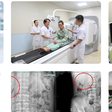
Chính Thức Vận Hành Máy Xạ Hình
Thế Hệ Mới Spect/CT Trong Chẩn
Đoán Và Điều Trị Ung Thư Tại Bệnh
Viện Đa Khoa Tỉnh Phú Thọ
Kết Hợp Tán Sỏi Qua Da Và Tán Sỏi
Nội Soi Ống Mềm – Kỹ Thuật Cao Loại
Bỏ Triệt Để Sỏi San Hô Thận