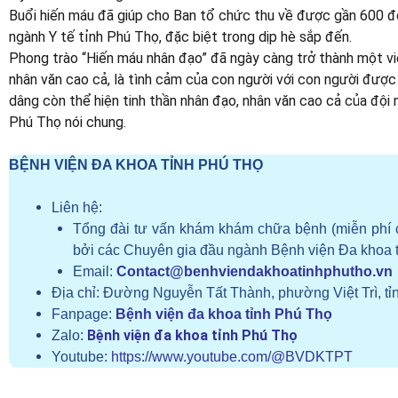
Buổi hiến máu đã giúp cho Ban tổ chức thu về được gần 600 đơ
ngành Y tế tỉnh Phú Thọ, đặc biệt trong dịp hè sắp đến.
Phong trào “Hiến máu nhân đạo” đã ngày càng trở thành một việ
nhân văn cao cả, là tình cảm của con người với con người được 
dâng còn thể hiện tinh thần nhân đạo, nhân văn cao cả của đội n
Phú Thọ nói chung.
BỆNH VIỆN ĐA KHOA TỈNH PHÚ THỌ
Liên hệ:
Tổng đài tư vấn khám khám chữa bệnh (miễn phí 
bởi các Chuyên gia đầu ngành Bệnh viện Đa khoa 
Email:
Contact@benhviendakhoatinhphutho.vn
Địa chỉ:
Đường Nguyễn Tất Thành, phường Việt Trì, tỉ
Fanpage:
Bệnh viện đa khoa tỉnh Phú Thọ
Bệnh viện đa khoa tỉnh Phú Thọ
Zalo:
Youtube:
https://www.youtube.com/@BVDKTPT