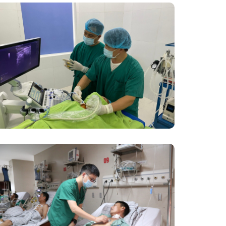
Đốt Sóng Cao Tần Dưới Siêu Âm,
Điều Trị U Lành Tuyến Giáp Không
Cần Phẫu Thuật
Phẫu Thuật Nội Soi Thay Van Tim –
Bước Tiến Vững Chắc Của Khoa Phẫu
Thuật Tim Mạch Lồng Ngực BVĐK
Tỉnh Phú Thọ