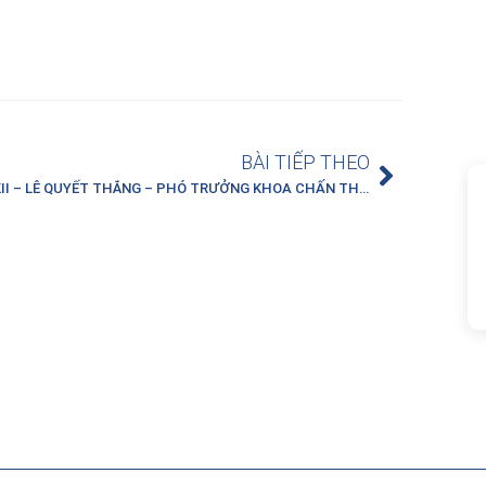
BÀI TIẾP THEO
BSCKII – LÊ QUYẾT THẮNG – PHÓ TRƯỞNG KHOA CHẤN THƯƠNG 1