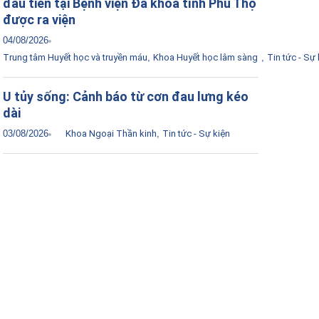
đầu tiên tại Bệnh viện Đa khoa tỉnh Phú Thọ
được ra viện
04/08/2026
Trung tâm Huyết học và truyền máu
,
Khoa Huyết học lâm sàng
,
Tin tức - Sự 
U tủy sống: Cảnh báo từ cơn đau lưng kéo
dài
03/08/2026
Khoa Ngoại Thần kinh
,
Tin tức - Sự kiện
Tải ứng dụng Hồ sơ sức khỏe
Kết nối với bác sĩ trực tuyến, xem hồ sơ sức
khỏe trực tuyến