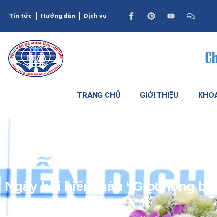
Tin tức
Hướng dẫn
Dịch vụ
TRANG CHỦ
GIỚI THIỆU
KHOA
Ngày hội hiến máu “Giọt hồng blo