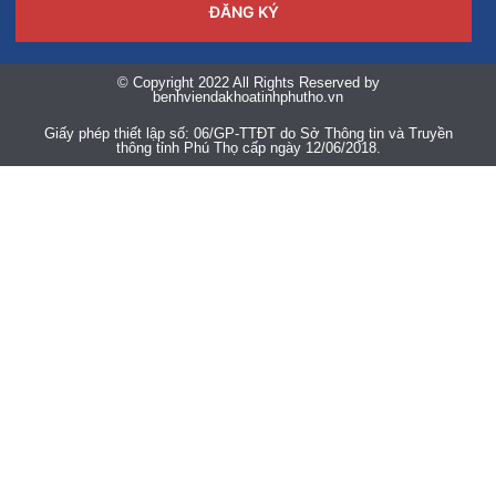
ĐĂNG KÝ
© Copyright 2022 All Rights Reserved by
benhviendakhoatinhphutho.vn
Giấy phép thiết lập số: 06/GP-TTĐT do Sở Thông tin và Truyền
thông tỉnh Phú Thọ cấp ngày 12/06/2018.