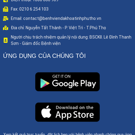
Fax: 0210 6 254 103
Email: contact@benhviendakhoatinhphutho.vn
Địa chỉ: Nguyễn Tất Thành - P. Việt Trì - T.Phú Thọ
Người chịu trách nhiệm quản lý nội dung: BSCKII. Lê Đình Thanh
Sơn - Giám đốc Bệnh viện
ỨNG DỤNG CỦA CHÚNG TÔI
Xem kết quả trực tuyến, đặt lịch hẹn với bệnh viện nhanh chóng qua ứng