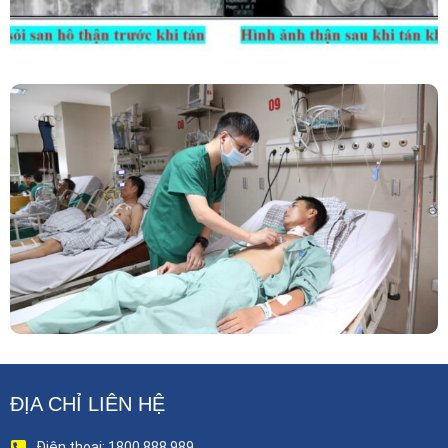
Phẫu Thuật Nội Soi Thay Van Tim – Bước Tiến
Vững Chắc Của Khoa Phẫu Thuật Tim Mạch
Lồng Ngực BVĐK Tỉnh Phú Thọ
ĐỊA CHỈ LIÊN HỆ
Điện thoại: 1800 888 989