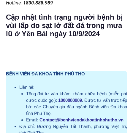
Hotline:
1800.888.989
Cập nhật tình trạng người bệnh bị
vùi lấp do sạt lở đất đá trong mưa
lũ ở Yên Bái ngày 10/9/2024
BỆNH VIỆN ĐA KHOA TỈNH PHÚ THỌ
Liên hệ:
Tổng đài tư vấn khám khám chữa bệnh (miễn phí
cước cuộc gọi):
1800888989
. Được tư vấn trực tiếp
bởi các Chuyên gia đầu ngành Bệnh viện Đa khoa
tỉnh Phú Thọ.
Email:
Contact@benhviendakhoatinhphutho.vn
Địa chỉ:
Đường Nguyễn Tất Thành, phường Việt Trì,
tỉnh Phú Thọ