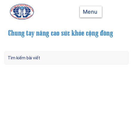
Menu
Cập nhật tình trạng người bệnh bị vùi lấp do
sạt lở đất đá trong mưa lũ ở Yên Bái ngày
10/9/2024