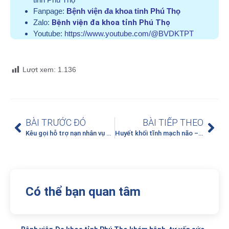
Fanpage:
Bệnh viện đa khoa tỉnh Phú Thọ
Zalo:
Bệnh viện đa khoa tỉnh Phú Thọ
Youtube:
https://www.youtube.com/@BVDKTPT
Lượt xem:
1.136
BÀI TRƯỚC ĐÓ
BÀI TIẾP THEO
Kêu gọi hỗ trợ nạn nhân vụ sạt lở đất đá, ngập lụt do mưa lũ từ Yên Bái có hoàn cảnh đặc biệt khó khăn
Huyết khối tĩnh mạch não – Thể đột quỵ não đặc biệt
Có thể bạn quan tâm