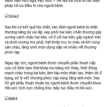
Bệnh viện Hữu nghị Việt Đức – Hà Nội để đưa ra các biện
pháp tối ưu điều trị cho người bệnh.
Sau khi có kết quả hội chẩn, xác định người bệnh bị chấn
thương nặng do vùi lấp:
xẹp phổi hai bên; chấn thương gãy
xương cánh chậu hai bên, vỡ ổ cối hai bên, gãy ngành trên
và dưới xương mu phải, trật khớp mu; tụ máu và khí vùng
sàn chậu, tầng sinh môn đụng dập và nhiều vết thương
phức tạp.
Ngay lập tức, người bệnh được chuyển phẫu thuật cấp
cứu cố định tạm thời khớp mu băng chỉ thép, thắt động
mạch chậu trong hai bên, làm hậu môn nhân tạo, thăm dò ổ
bụng, xử lý vết thương phức tạp vùng tầng sinh môn. Sau
03 giờ phẫu thuật thuận lợi, người bệnh được chuyển khoa
Hồi sức tích cực chống độc tiếp tục điều trị hồi sức.