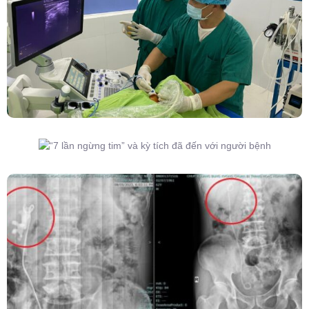
Đốt Sóng Cao Tần Dưới Siêu Âm, Điều Trị U
Lành Tuyến Giáp Không Cần Phẫu Thuật
“7 Lần Ngừng Tim” Và Kỳ Tích Đã Đến Với
Người Bệnh
Kết Hợp Tán Sỏi Qua Da Và Tán Sỏi Nội Soi
Ống Mềm – Kỹ Thuật Cao Loại Bỏ Triệt Để Sỏi
San Hô Thận