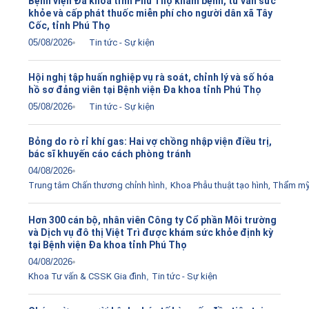
Bệnh viện Đa khoa tỉnh Phú Thọ khám bệnh, tư vấn sức
khỏe và cấp phát thuốc miễn phí cho người dân xã Tây
Cốc, tỉnh Phú Thọ
05/08/2026
Tin tức - Sự kiện
Hội nghị tập huấn nghiệp vụ rà soát, chỉnh lý và số hóa
hồ sơ đảng viên tại Bệnh viện Đa khoa tỉnh Phú Thọ
05/08/2026
Tin tức - Sự kiện
Bỏng do rò rỉ khí gas: Hai vợ chồng nhập viện điều trị,
bác sĩ khuyến cáo cách phòng tránh
04/08/2026
Trung tâm Chấn thương chỉnh hình
,
Khoa Phẫu thuật tạo hình, Thẩm m
Hơn 300 cán bộ, nhân viên Công ty Cổ phần Môi trường
và Dịch vụ đô thị Việt Trì được khám sức khỏe định kỳ
tại Bệnh viện Đa khoa tỉnh Phú Thọ
04/08/2026
Khoa Tư vấn & CSSK Gia đình
,
Tin tức - Sự kiện