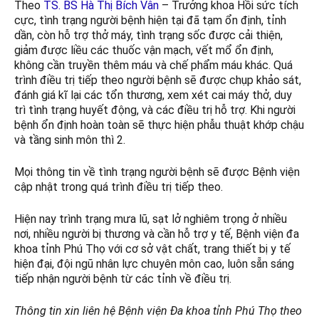
Theo
TS. BS Hà Thị Bích Vân
– Trưởng khoa Hồi sức tích
cực, tình trạng người bệnh hiện tại đã tạm ổn định, tỉnh
dần, còn hỗ trợ thở máy, tình trạng sốc được cải thiện,
giảm được liều các thuốc vận mạch, vết mổ ổn định,
không cần truyền thêm máu và chế phẩm máu khác. Quá
trình điều trị tiếp theo người bệnh sẽ được chụp khảo sát,
đánh giá kĩ lại các tổn thương, xem xét cai máy thở, duy
trì tình trạng huyết động, và các điều trị hỗ trợ. Khi người
bệnh ổn định hoàn toàn sẽ thực hiện phẫu thuật khớp chậu
và tầng sinh môn thì 2.
Mọi thông tin về tình trạng người bệnh sẽ được Bệnh viện
cập nhật trong quá trình điều trị tiếp theo.
Hiện nay trình trạng mưa lũ, sạt lở nghiêm trọng ở nhiều
nơi, nhiều người bị thương và cần hỗ trợ y tế, Bệnh viện đa
khoa tỉnh Phú Thọ với cơ sở vật chất, trang thiết bị y tế
hiện đại, đội ngũ nhân lực chuyên môn cao, luôn sẵn sáng
tiếp nhận người bệnh từ các tỉnh về điều trị.
Thông tin xin liên hệ Bệnh viện Đa khoa tỉnh Phú Thọ theo