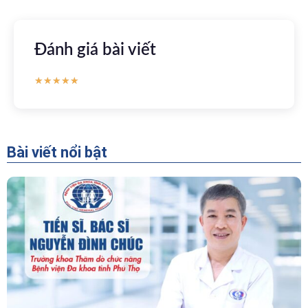
Đánh giá bài viết
★
★
★
★
★
Bài viết nổi bật
“Người Dẫn Đường” Của Khoa Thăm Dò Chức
Năng – Bệnh Viện Đa Khoa Tỉnh Phú Thọ