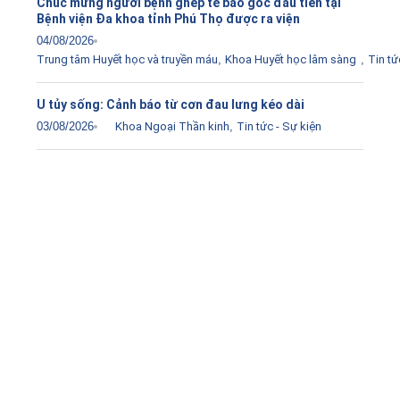
Chúc mừng người bệnh ghép tế bào gốc đầu tiên tại
Bệnh viện Đa khoa tỉnh Phú Thọ được ra viện
04/08/2026
Trung tâm Huyết học và truyền máu
,
Khoa Huyết học lâm sàng
,
Tin tứ
U tủy sống: Cảnh báo từ cơn đau lưng kéo dài
03/08/2026
Khoa Ngoại Thần kinh
,
Tin tức - Sự kiện
Tải ứng dụng Hồ sơ sức khỏe
Kết nối với bác sĩ trực tuyến, xem hồ sơ sức khỏe trực
tuyến
Apple store
CH Play