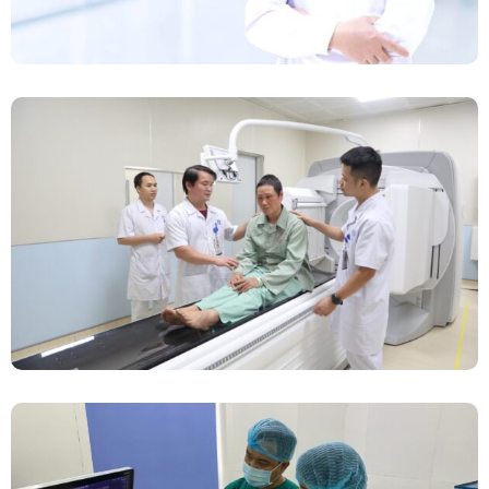
Chính Thức Vận Hành Máy Xạ Hình Thế Hệ
Mới Spect/CT Trong Chẩn Đoán Và Điều Trị
Ung Thư Tại Bệnh Viện Đa Khoa Tỉnh Phú Thọ