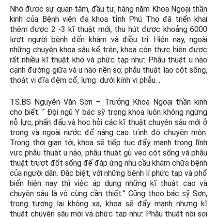
Nhờ được sự quan tâm, đầu tư, hàng năm Khoa Ngoại thần
kinh của Bệnh viện đa khoa tỉnh Phú Thọ đã triển khai
thêm được 2 -3 kĩ thuật mới, thu hút được khoảng 6000
lượt người bệnh đến khám và điều trị. Hiện nay, ngoài
những chuyên khoa sâu kể trên, khoa còn thực hiện được
rất nhiều kĩ thuật khó và phức tạp như: Phẫu thuật u não
cạnh đường giữa và u não nền sọ; phẫu thuật lao cột sống,
thoát vị đĩa đệm cổ, lưng dưới kính vi phẫu…
TS.BS Nguyễn Văn Sơn – Trưởng Khoa Ngoại thần kinh
cho biết: “ Đội ngũ Y bác sỹ trong khoa luôn không ngừng
nỗ lực, phấn đấu và học hỏi các kĩ thuật chuyên sâu mới ở
trong và ngoài nước để nâng cao trình độ chuyên môn.
Trong thời gian tới, khoa sẽ tiếp tục đẩy mạnh trong lĩnh
vực phẫu thuật u não, phẫu thuật gù vẹo cột sống và phẫu
thuật trượt đốt sống để đáp ứng nhu cầu khám chữa bệnh
của người dân. Đăc biệt, với những bệnh lí phức tạp và phổ
biến hiện nay thì việc áp dụng những kĩ thuật cao và
chuyên sâu là vô cùng cần thiết.” Cũng theo bác sỹ Sơn,
trong tương lai không xa, khoa sẽ đẩy mạnh nhưng kĩ
thuật chuyên sâu mới và phức tạp như: Phẫu thuật nội soi