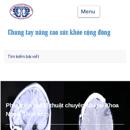
Menu
Phát triển các kĩ thuật chuyên sâu tại Khoa
Ngoại Thần kinh