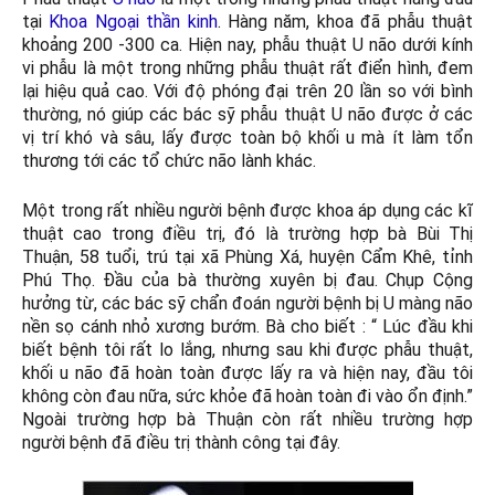
tại
Khoa Ngoại thần kinh
. Hàng năm, khoa đã phẫu thuật
khoảng 200 -300 ca. Hiện nay, phẫu thuật U não dưới kính
vi phẫu là một trong những phẫu thuật rất điển hình, đem
lại hiệu quả cao. Với độ phóng đại trên 20 lần so với bình
thường, nó giúp các bác sỹ phẫu thuật U não được ở các
vị trí khó và sâu, lấy được toàn bộ khối u mà ít làm tổn
thương tới các tổ chức não lành khác.
Một trong rất nhiều người bệnh được khoa áp dụng các kĩ
thuật cao trong điều trị, đó là trường hợp bà Bùi Thị
Thuận, 58 tuổi, trú tại xã Phùng Xá, huyện Cẩm Khê, tỉnh
Phú Thọ. Đầu của bà thường xuyên bị đau. Chụp Cộng
hưởng từ, các bác sỹ chẩn đoán người bệnh bị U màng não
nền sọ cánh nhỏ xương bướm. Bà cho biết : “ Lúc đầu khi
biết bệnh tôi rất lo lắng, nhưng sau khi được phẫu thuật,
khối u não đã hoàn toàn được lấy ra và hiện nay, đầu tôi
không còn đau nữa, sức khỏe đã hoàn toàn đi vào ổn định.”
Ngoài trường hợp bà Thuận còn rất nhiều trường hợp
người bệnh đã điều trị thành công tại đây.