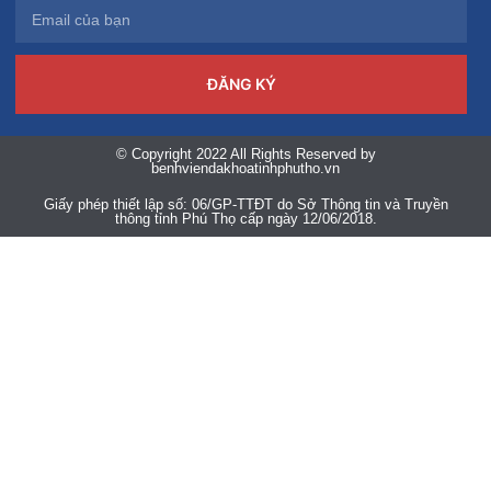
ĐĂNG KÝ
© Copyright 2022 All Rights Reserved by
benhviendakhoatinhphutho.vn
Giấy phép thiết lập số: 06/GP-TTĐT do Sở Thông tin và Truyền
thông tỉnh Phú Thọ cấp ngày 12/06/2018.