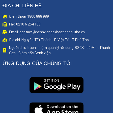
ĐỊA CHỈ LIÊN HỆ
Điện thoại: 1800 888 989
Fax: 0210 6 254 103
Email: contact@benhviendakhoatinhphutho.vn
Địa chỉ: Nguyễn Tất Thành - P. Việt Trì - T.Phú Thọ
Người chịu trách nhiệm quản lý nội dung: BSCKII. Lê Đình Thanh
Sơn - Giám đốc Bệnh viện
ỨNG DỤNG CỦA CHÚNG TÔI