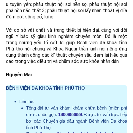
u tuyến yên; phẫu thuật nội soi nền sọ; phẫu thuật nội soi
phá nền não thất 3; phẫu thuật nội soi lấy nhân thoát vị đĩa
đệm cột sống cổ, lưng…
Với cơ sở vật chất và trang thiết bị hiện đại, cùng với đội
ngũ Y bác sỹ giàu kinh nghiệm chuyên môn…Đó là một
trong những yếu tố cốt lõi giúp Bệnh viện đa khoa tỉnh
Phú thọ nói chung và Khoa Ngoại thần kinh nói riêng ứng
dụng thành công các kĩ thuật chuyên sâu, đem lại hiệu quả
cao trong việc điều trị và chăm sóc sức khỏe nhân dân.
Nguyễn Mai
BỆNH VIỆN ĐA KHOA TỈNH PHÚ THỌ
Liên hệ:
Tổng đài tư vấn khám khám chữa bệnh (miễn phí
cước cuộc gọi):
1800888989
. Được tư vấn trực tiếp
bởi các Chuyên gia đầu ngành Bệnh viện Đa khoa
tỉnh Phú Thọ.