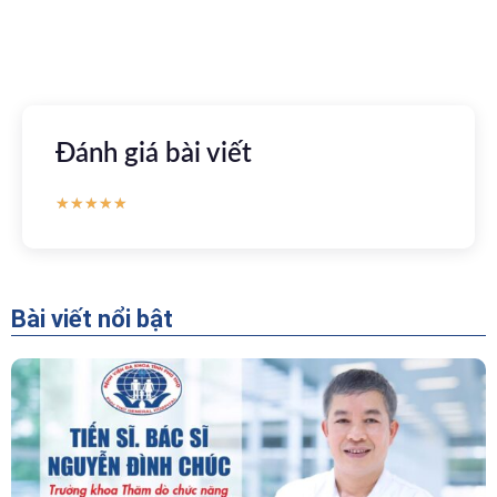
Apple store
CH Play
Đánh giá bài viết
★
★
★
★
★
Bài viết nổi bật
“Người Dẫn Đường” Của Khoa Thăm Dò Chức
Năng – Bệnh Viện Đa Khoa Tỉnh Phú Thọ