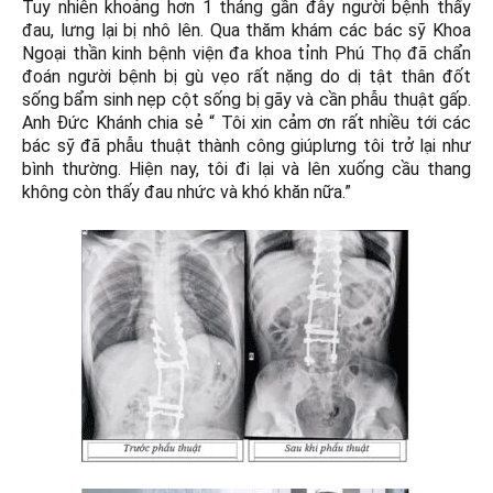
Tuy nhiên khoảng hơn 1 tháng gần đây người bệnh thấy
đau, lưng lại bị nhô lên. Qua thăm khám các bác sỹ Khoa
Ngoại thần kinh bệnh viện đa khoa tỉnh Phú Thọ đã chẩn
đoán người bệnh bị gù vẹo rất nặng do dị tật thân đốt
sống bẩm sinh nẹp cột sống bị gãy và cần phẫu thuật gấp.
Anh Đức Khánh chia sẻ “ Tôi xin cảm ơn rất nhiều tới các
bác sỹ đã phẫu thuật thành công giúplưng tôi trở lại như
bình thường. Hiện nay, tôi đi lại và lên xuống cầu thang
không còn thấy đau nhức và khó khăn nữa.”