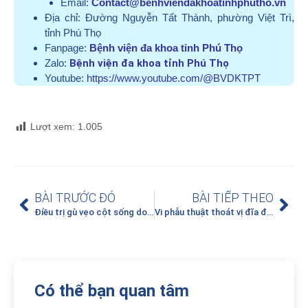
Email:
Contact@benhviendakhoatinhphutho.vn
Địa chỉ:
Đường Nguyễn Tất Thành, phường Việt Trì,
tỉnh Phú Thọ
Fanpage:
Bệnh viện đa khoa tỉnh Phú Thọ
Zalo:
Bệnh viện đa khoa tỉnh Phú Thọ
Youtube:
https://www.youtube.com/@BVDKTPT
Lượt xem:
1.005
BÀI TRƯỚC ĐÓ
BÀI TIẾP THEO
Điều trị gù vẹo cột sống do dị tật nửa thân đốt sống bẩm sinh cho bệnh nhi 8 tuổi
Vi phẫu thuật thoát vị đĩa đệm L4 – L5
Có thể bạn quan tâm