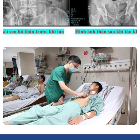
Phẫu Thuật Nội Soi Thay Van Tim – Bước Tiến
Vững Chắc Của Khoa Phẫu Thuật Tim Mạch
Lồng Ngực BVĐK Tỉnh Phú Thọ