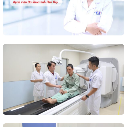
Chính Thức Vận Hành Máy Xạ Hình Thế Hệ
Mới Spect/CT Trong Chẩn Đoán Và Điều Trị
Ung Thư Tại Bệnh Viện Đa Khoa Tỉnh Phú Thọ