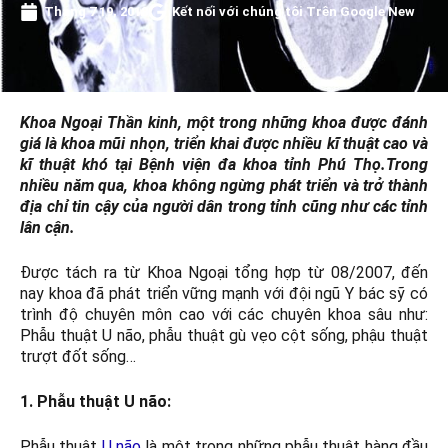
Tháng 7 19, 2018
Kết nối với chúng tôi Trên Google New
Khoa Ngoại Thần kinh, một trong những khoa được đánh
giá là khoa mũi nhọn, triển khai được nhiều kĩ thuật cao và
kĩ thuật khó tại Bệnh viện đa khoa tỉnh Phú Thọ.Trong
nhiều năm qua, khoa không ngừng phát triển và trở thành
địa chỉ tin cậy của người dân trong tỉnh cũng như các tỉnh
lân cận.
Được tách ra từ Khoa Ngoại tổng hợp từ 08/2007, đến
nay khoa đã phát triển vững mạnh với đội ngũ Y bác sỹ có
trình độ chuyên môn cao với các chuyên khoa sâu như:
Phẫu thuật U não, phẫu thuật gù vẹo cột sống, phậu thuật
trượt đốt sống…
1. Phẫu thuật U não:
Phẫu thuật
U não
là một trong những phẫu thuật hàng đầu