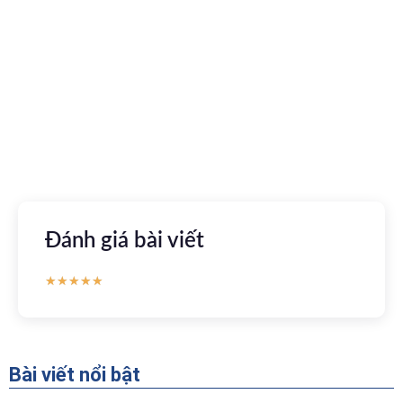
Tải ứng dụng Hồ sơ sức khỏe
Kết nối với bác sĩ trực tuyến, xem hồ sơ sức khỏe trực
tuyến
Apple store
CH Play
Đánh giá bài viết
★
★
★
★
★
Bài viết nổi bật