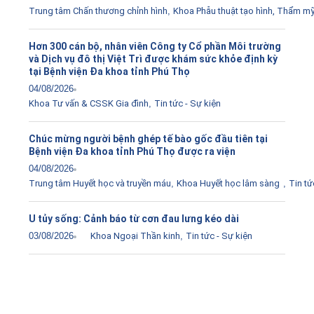
Trung tâm Chấn thương chỉnh hình
,
Khoa Phẫu thuật tạo hình, Thẩm m
Hơn 300 cán bộ, nhân viên Công ty Cổ phần Môi trường
và Dịch vụ đô thị Việt Trì được khám sức khỏe định kỳ
tại Bệnh viện Đa khoa tỉnh Phú Thọ
04/08/2026
Khoa Tư vấn & CSSK Gia đình
,
Tin tức - Sự kiện
Chúc mừng người bệnh ghép tế bào gốc đầu tiên tại
Bệnh viện Đa khoa tỉnh Phú Thọ được ra viện
04/08/2026
Trung tâm Huyết học và truyền máu
,
Khoa Huyết học lâm sàng
,
Tin tứ
U tủy sống: Cảnh báo từ cơn đau lưng kéo dài
03/08/2026
Khoa Ngoại Thần kinh
,
Tin tức - Sự kiện