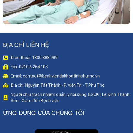
ĐỊA CHỈ LIÊN HỆ
Điện thoại: 1800 888 989
Fax: 0210 6 254 103
Email: contact@benhviendakhoatinhphutho.vn
Địa chỉ: Nguyễn Tất Thành - P. Việt Trì - T.Phú Thọ
Người chịu trách nhiệm quản lý nội dung: BSCKII. Lê Đình Thanh
Sơn - Giám đốc Bệnh viện
ỨNG DỤNG CỦA CHÚNG TÔI