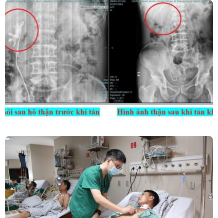
Kết Hợp Tán Sỏi Qua Da Và Tán Sỏi Nội Soi
Ống Mềm – Kỹ Thuật Cao Loại Bỏ Triệt Để Sỏi
San Hô Thận
Phẫu Thuật Nội Soi Thay Van Tim – Bước Tiến
Vững Chắc Của Khoa Phẫu Thuật Tim Mạch
Lồng Ngực BVĐK Tỉnh Phú Thọ