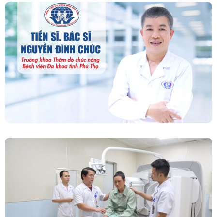
“Người Dẫn Đường” Của Khoa Thăm Dò Chức
Năng – Bệnh Viện Đa Khoa Tỉnh Phú Thọ
Chính Thức Vận Hành Máy Xạ Hình Thế Hệ
Mới Spect/CT Trong Chẩn Đoán Và Điều Trị
Ung Thư Tại Bệnh Viện Đa Khoa Tỉnh Phú Thọ