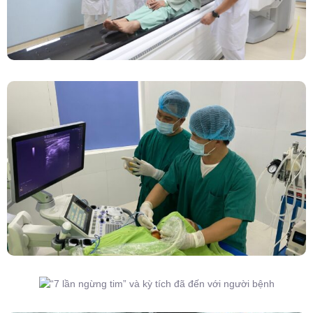
Đốt Sóng Cao Tần Dưới Siêu Âm, Điều Trị U
Lành Tuyến Giáp Không Cần Phẫu Thuật
“7 Lần Ngừng Tim” Và Kỳ Tích Đã Đến Với
Người Bệnh