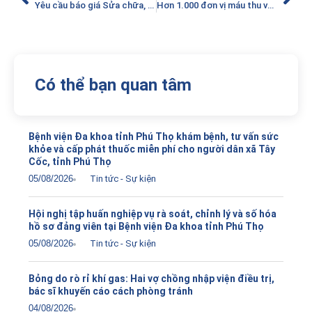
Yêu cầu báo giá Sửa chữa, thay thế 02 đầu dò Convex và 03 đầu dò Linear cho máy Siêu âm doppler màu LOGIQ F6
Hơn 1.000 đơn vị máu thu về sau Ngày hội hiến máu “Tình người Tân Sơn”
Có thể bạn quan tâm
Bệnh viện Đa khoa tỉnh Phú Thọ khám bệnh, tư vấn sức
khỏe và cấp phát thuốc miễn phí cho người dân xã Tây
Cốc, tỉnh Phú Thọ
05/08/2026
Tin tức - Sự kiện
Hội nghị tập huấn nghiệp vụ rà soát, chỉnh lý và số hóa
hồ sơ đảng viên tại Bệnh viện Đa khoa tỉnh Phú Thọ
05/08/2026
Tin tức - Sự kiện
Bỏng do rò rỉ khí gas: Hai vợ chồng nhập viện điều trị,
bác sĩ khuyến cáo cách phòng tránh
04/08/2026