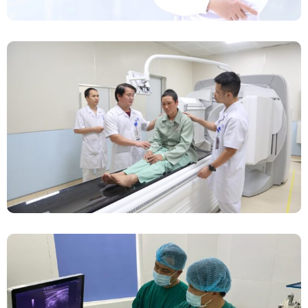
Chính Thức Vận Hành Máy Xạ Hình Thế Hệ
Mới Spect/CT Trong Chẩn Đoán Và Điều Trị
Ung Thư Tại Bệnh Viện Đa Khoa Tỉnh Phú Thọ
Đốt Sóng Cao Tần Dưới Siêu Âm, Điều Trị U
Lành Tuyến Giáp Không Cần Phẫu Thuật