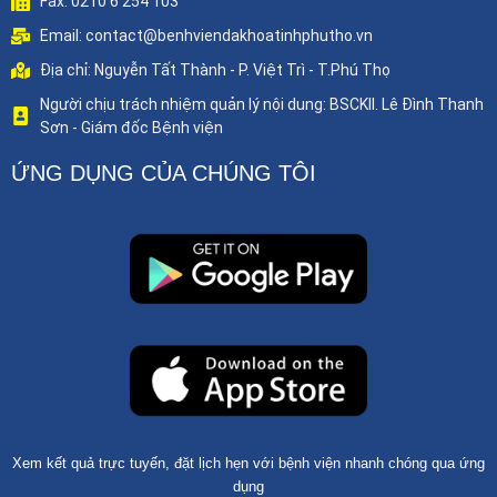
Fax: 0210 6 254 103
Email: contact@benhviendakhoatinhphutho.vn
Địa chỉ: Nguyễn Tất Thành - P. Việt Trì - T.Phú Thọ
Người chịu trách nhiệm quản lý nội dung: BSCKII. Lê Đình Thanh
Sơn - Giám đốc Bệnh viện
ỨNG DỤNG CỦA CHÚNG TÔI
Xem kết quả trực tuyến, đặt lịch hẹn với bệnh viện nhanh chóng qua ứng
dụng