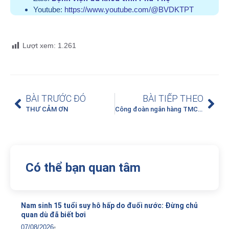
Youtube:
https://www.youtube.com/@BVDKTPT
Lượt xem:
1.261
BÀI TRƯỚC ĐÓ
BÀI TIẾP THEO
THƯ CẢM ƠN
Công đoàn ngân hàng TMCP Công thương Việt Nam – Chi nhánh Bắc Phú Thọ tặng quà cho người bệnh có hoàn cảnh khó khăn đang điều trị tại Trung tâm Huyết học – Truyền máu, Bệnh viện đa khoa tỉnh Phú Thọ
Có thể bạn quan tâm
Nam sinh 15 tuổi suy hô hấp do đuối nước: Đừng chủ
quan dù đã biết bơi
07/08/2026