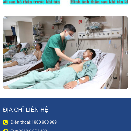
Phẫu Thuật Nội Soi Thay Van Tim – Bước Tiến
Vững Chắc Của Khoa Phẫu Thuật Tim Mạch
Lồng Ngực BVĐK Tỉnh Phú Thọ
ĐỊA CHỈ LIÊN HỆ
Điện thoại: 1800 888 989