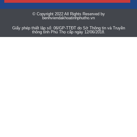
© Copyright 2022 All Rights Reserved by
benhviendakhoatinhphutho.vn
Giấy phép thiết lập số: 06/GP-TTĐT do Sở Thông tin và Truyền
thông tỉnh Phú Thọ cấp ngày 12/06/2018.