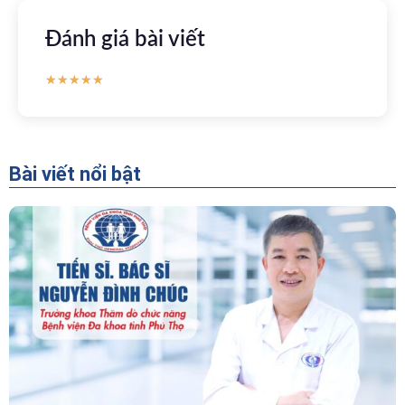
Đánh giá bài viết
★
★
★
★
★
Bài viết nổi bật
“Người Dẫn Đường” Của Khoa Thăm Dò Chức
Năng – Bệnh Viện Đa Khoa Tỉnh Phú Thọ