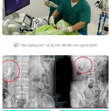
“7 Lần Ngừng Tim” Và Kỳ Tích Đã Đến Với
Người Bệnh
Kết Hợp Tán Sỏi Qua Da Và Tán Sỏi Nội Soi
Ống Mềm – Kỹ Thuật Cao Loại Bỏ Triệt Để Sỏi
San Hô Thận