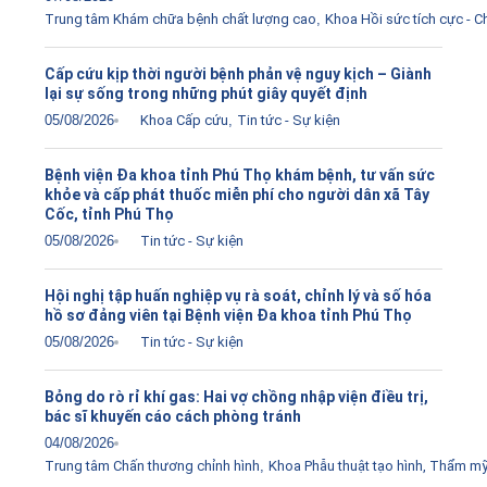
Trung tâm Khám chữa bệnh chất lượng cao
,
Khoa Hồi sức tích cực - 
Cấp cứu kịp thời người bệnh phản vệ nguy kịch – Giành
lại sự sống trong những phút giây quyết định
05/08/2026
Khoa Cấp cứu
,
Tin tức - Sự kiện
Bệnh viện Đa khoa tỉnh Phú Thọ khám bệnh, tư vấn sức
khỏe và cấp phát thuốc miễn phí cho người dân xã Tây
Cốc, tỉnh Phú Thọ
05/08/2026
Tin tức - Sự kiện
Hội nghị tập huấn nghiệp vụ rà soát, chỉnh lý và số hóa
hồ sơ đảng viên tại Bệnh viện Đa khoa tỉnh Phú Thọ
05/08/2026
Tin tức - Sự kiện
Bỏng do rò rỉ khí gas: Hai vợ chồng nhập viện điều trị,
bác sĩ khuyến cáo cách phòng tránh
04/08/2026
Trung tâm Chấn thương chỉnh hình
,
Khoa Phẫu thuật tạo hình, Thẩm m