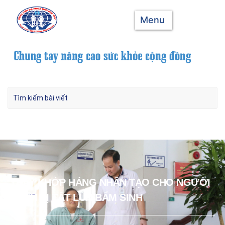
Menu
THAY KHỚP HÁNG NHÂN TẠO CHO NGƯỜI
BỆNH DỊ TẬT LÙN BẨM SINH