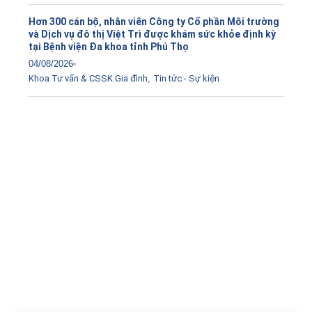
Hơn 300 cán bộ, nhân viên Công ty Cổ phần Môi trường
và Dịch vụ đô thị Việt Trì được khám sức khỏe định kỳ
tại Bệnh viện Đa khoa tỉnh Phú Thọ
04/08/2026
Khoa Tư vấn & CSSK Gia đình
,
Tin tức - Sự kiện
Tải ứng dụng Hồ sơ sức khỏe
Kết nối với bác sĩ trực tuyến, xem hồ sơ sức khỏe trực
tuyến
Apple store
CH Play