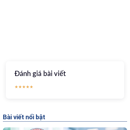
Kết nối với bác sĩ trực tuyến, xem hồ sơ sức khỏe trực
tuyến
Apple store
CH Play
Đánh giá bài viết
★
★
★
★
★
Bài viết nổi bật