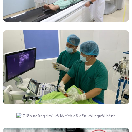
Đốt Sóng Cao Tần Dưới Siêu Âm, Điều Trị U
Lành Tuyến Giáp Không Cần Phẫu Thuật
“7 Lần Ngừng Tim” Và Kỳ Tích Đã Đến Với
Người Bệnh