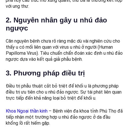
phá hủy cấu trúc mô xung quanh; thứ ba là thường kết hợp
với ung thư.
2. Nguyên nhân gây u nhú đảo
ngược
Căn nguyên bệnh chưa rõ ràng mặc dù vài nghiên cứu cho
thấy u có mối liên quan với virus u nhú ở người (Human
Papilloma Virus). Tiêu chuẩn chẩn đoán xác định u nhú đảo
ngược dựa vào kết quả giải phẫu bệnh.
3. Phương pháp điều trị
Điều trị phẫu thuật cắt bỏ triệt để khối u là phương pháp
điều trị ưu tiên cho u nhú đảo ngược. Sự tái phát liên quan
trực tiếp đến khả năng loại bỏ triệt để khối u.
Khoa Ngoại thần kinh
– Bệnh viện đa khoa tỉnh Phú Thọ đã
tiếp nhận một trường hợp u nhú đảo ngược ở da đầu
khổng lồ rất hiếm gặp.