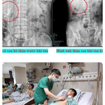
Kết Hợp Tán Sỏi Qua Da Và Tán Sỏi Nội Soi
Ống Mềm – Kỹ Thuật Cao Loại Bỏ Triệt Để Sỏi
San Hô Thận
Phẫu Thuật Nội Soi Thay Van Tim – Bước Tiến
Vững Chắc Của Khoa Phẫu Thuật Tim Mạch
Lồng Ngực BVĐK Tỉnh Phú Thọ