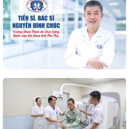
“Người Dẫn Đường” Của Khoa Thăm Dò Chức
Năng – Bệnh Viện Đa Khoa Tỉnh Phú Thọ
Chính Thức Vận Hành Máy Xạ Hình Thế Hệ
Mới Spect/CT Trong Chẩn Đoán Và Điều Trị
Ung Thư Tại Bệnh Viện Đa Khoa Tỉnh Phú Thọ