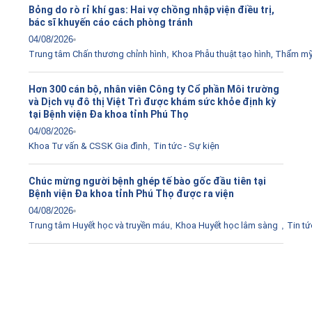
Bỏng do rò rỉ khí gas: Hai vợ chồng nhập viện điều trị,
bác sĩ khuyến cáo cách phòng tránh
04/08/2026
Trung tâm Chấn thương chỉnh hình
,
Khoa Phẫu thuật tạo hình, Thẩm m
Hơn 300 cán bộ, nhân viên Công ty Cổ phần Môi trường
và Dịch vụ đô thị Việt Trì được khám sức khỏe định kỳ
tại Bệnh viện Đa khoa tỉnh Phú Thọ
04/08/2026
Khoa Tư vấn & CSSK Gia đình
,
Tin tức - Sự kiện
Chúc mừng người bệnh ghép tế bào gốc đầu tiên tại
Bệnh viện Đa khoa tỉnh Phú Thọ được ra viện
04/08/2026
Trung tâm Huyết học và truyền máu
,
Khoa Huyết học lâm sàng
,
Tin tứ
Tải ứng dụng Hồ sơ sức khỏe