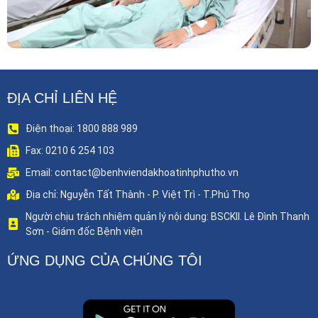
ĐỊA CHỈ LIÊN HỆ
Điện thoại: 1800 888 989
Fax: 0210 6 254 103
Email: contact@benhviendakhoatinhphutho.vn
Địa chỉ: Nguyễn Tất Thành - P. Việt Trì - T.Phú Thọ
Người chịu trách nhiệm quản lý nội dung: BSCKII. Lê Đình Thanh
Sơn - Giám đốc Bệnh viện
ỨNG DỤNG CỦA CHÚNG TÔI