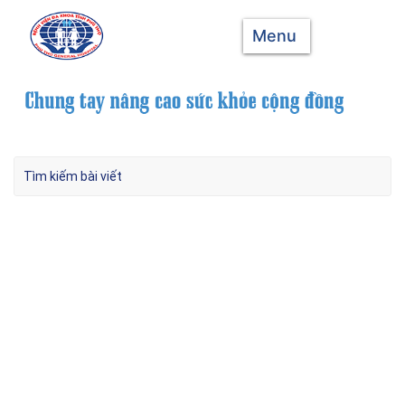
Menu
U da đầu khổng lồ hiếm gặp – 1 trường hợp
U nhú đảo ngược