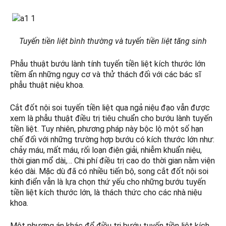
Tuyến tiền liệt bình thường và tuyến tiền liệt tăng sinh
Phẫu thuật bướu lành tính tuyến tiền liệt kích thước lớn
tiềm ẩn những nguy cơ và thử thách đối với các bác sĩ
phẫu thuật niệu khoa.
Cắt đốt nội soi tuyến tiền liệt qua ngả niệu đạo vẫn được
xem là phẫu thuật điều trị tiêu chuẩn cho bướu lành tuyến
tiền liệt. Tuy nhiên, phương pháp này bộc lộ một số hạn
chế đối với những trường hợp bướu có kích thước lớn như:
chảy máu, mất máu, rối loạn điện giải, nhiễm khuẩn niệu,
thời gian mổ dài,… Chi phí điều trị cao do thời gian nằm viện
kéo dài. Mặc dù đã có nhiều tiến bộ, song cắt đốt nội soi
kinh điển vẫn là lựa chọn thứ yếu cho những bướu tuyến
tiền liệt kích thước lớn, là thách thức cho các nhà niệu
khoa.
Một phương án khác để điều trị bướu tuyến tiền liệt kích