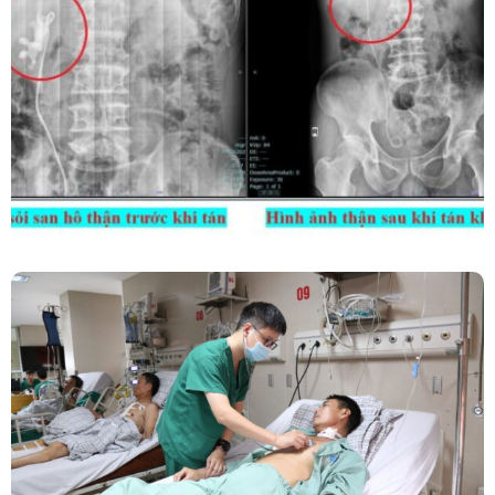
Kết Hợp Tán Sỏi Qua Da Và Tán Sỏi Nội Soi
Ống Mềm – Kỹ Thuật Cao Loại Bỏ Triệt Để Sỏi
San Hô Thận
Phẫu Thuật Nội Soi Thay Van Tim – Bước Tiến
Vững Chắc Của Khoa Phẫu Thuật Tim Mạch
Lồng Ngực BVĐK Tỉnh Phú Thọ