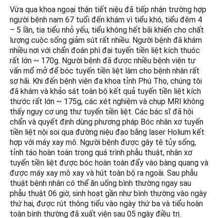
Vừa qua khoa ngoại thận tiết niệu đã tiếp nhận trường hợp
người bệnh nam 67 tuổi đến khám vì tiểu khó, tiểu đêm 4
– 5 lần, tia tiểu nhỏ yếu, tiểu không hết bãi khiến cho chất
lượng cuộc sống giảm sút rất nhiều. Người bệnh đã khám
nhiều nơi với chẩn đoán phì đại tuyến tiền liệt kích thuóc
rất lớn ~ 170g. Người bệnh đã được nhiều bệnh viện tư
vấn mổ mở để bóc tuyến tiền liệt làm cho bệnh nhân rất
sợ hãi. Khi đến bệnh viện đa khoa tỉnh Phú Thọ, chúng tôi
đã khám và khảo sát toàn bộ kết quả tuyến tiền liệt kích
thước rất lớn ~ 175g, các xét nghiệm và chụp MRI không
thấy nguy cơ ung thư tuyến tiền liệt. Các bác sĩ đã hội
chẩn và quyết định dùng phương pháp Bóc nhân xơ tuyến
tiền liệt nội soi qua đường niệu đạo bằng laser Holium kết
hợp với máy xay mô. Người bệnh được gây tê tủy sống,
tỉnh táo hoàn toàn trong quá trình phẫu thuật, nhân xơ
tuyến tiền liệt được bóc hoàn toàn đẩy vào bàng quang và
được máy xay mô xay và hút toàn bộ ra ngoài. Sau phẫu
thuật bệnh nhân có thể ăn uống bình thường ngay sau
phẫu thuật 06 giờ, sinh hoạt gần như bình thường vào ngày
thứ hai, được rút thông tiểu vào ngày thứ ba và tiểu hoàn
toàn bình thường đã xuất viện sau 05 ngày điều trị.