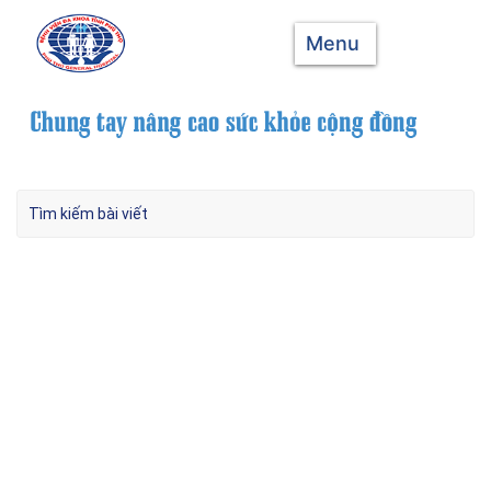
Menu
BÓC NHÂN TUYẾN TIỀN LIỆT BẰNG LASER
HOLMIUM (HOLEP)