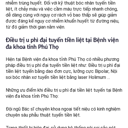
nhiễm trùng huyết. Đối với kỹ thuật bóc nhân tuyến tiền
liệt, ít chảy máu và việc cầm máu trực tiếp nhanh chóng,
dễ dàng cùng với nguy cơ rách vỏ bao thấp sẽ giúp giảm
được đáng kể nguy cơ nhiễm khuẩn huyết từ đường niệu,
từ đó giảm thời gian nằm viện.
Điều trị u phì đại tuyến tiền liệt tại Bệnh viện
đa khoa tỉnh Phú Thọ
Hiện tại Bệnh viện đa khoa tỉnh Phú Thọ có nhiều phương
pháp điều trị u phì đại tuyến tiền liệt như: Điều trị u phì đại
tiền liệt tuyến bằng dao đơn cực, lưỡng cực Bipolar; Nội
soi bóc nhân xơ tuyến tiền liệt bằng laser Holimum …
Những ưu điểm khi điều trị u phì đại tiền liệt tuyến tại Bệnh
viện đa khoa tỉnh Phú Thọ:
Đội ngũ Bác sĩ chuyên khoa ngoại tiết niệu có kinh nghiệm
chuyên sâu phẫu thuật tuyến tiền liệt.
Trang thiết bị hiện đại: sử dụng hệ thống nội soi sắc nét,