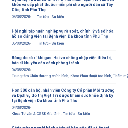
khỏe và cấp phát thuốc miễn phí cho người dân xã Tây
Cốc, tỉnh Phú Thọ
05/08/2026
Tin tức - Sự kiện
Hội nghị tập huấn nghiệp vụ rà soát, chỉnh lý và số hóa
hồ sơ đảng viên tại Bệnh viện Đa khoa tỉnh Phú Thọ
05/08/2026
Tin tức - Sự kiện
Bỏng do rò rỉ khí gas: Hai vợ chồng nhập viện điều trị,
bác sĩ khuyến cáo cách phòng tránh
04/08/2026
Trung tâm Chấn thương chỉnh hình
,
Khoa Phẫu thuật tạo hình, Thẩm m
Hơn 300 cán bộ, nhân viên Công ty Cổ phần Môi trường
và Dịch vụ đô thị Việt Trì được khám sức khỏe định kỳ
tại Bệnh viện Đa khoa tỉnh Phú Thọ
04/08/2026
Khoa Tư vấn & CSSK Gia đình
,
Tin tức - Sự kiện
Chúc mừng người bệnh ghép tế bào gốc đầu tiên tại