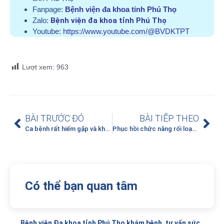
Fanpage:
Bệnh viện đa khoa tỉnh Phú Thọ
Zalo:
Bệnh viện đa khoa tỉnh Phú Thọ
Youtube:
https://www.youtube.com/@BVDKTPT
Lượt xem:
963
BÀI TRƯỚC ĐÓ
BÀI TIẾP THEO
Ca bệnh rất hiếm gặp và khó, được điều trị khỏi nhờ kỹ thuật can thiệp thường quy tại Bệnh viện đa khoa tỉnh Phú Thọ
Phục hồi chức năng rối loạn nuốt và kiểm soát biến chứng rối loạn nuốt trên người bệnh đột quỵ não
Có thể bạn quan tâm
Bệnh viện Đa khoa tỉnh Phú Thọ khám bệnh, tư vấn sức