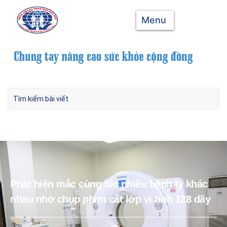
Menu
Phát hiện mắc cùng lúc nhiều bệnh lý khác
nhau nhờ chụp phim cắt lớp vi tính 128 dãy