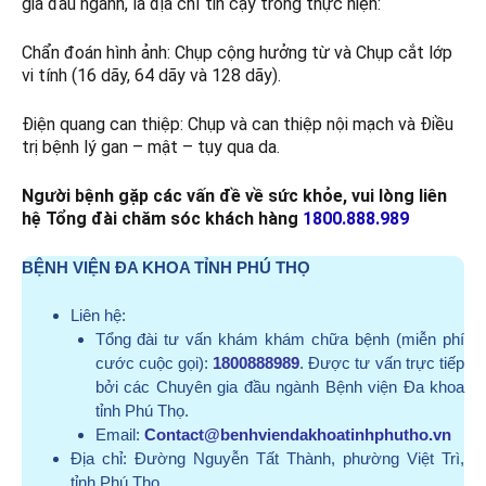
gia đầu ngành, là địa chỉ tin cậy trong thực hiện:
Chẩn đoán hình ảnh: Chụp cộng hưởng từ và Chụp cắt lớp
vi tính (16 dãy, 64 dãy và 128 dãy).
Điện quang can thiệp: Chụp và can thiệp nội mạch và Điều
trị bệnh lý gan – mật – tụy qua da.
Người bệnh gặp các vấn đề về sức khỏe, vui lòng liên
hệ Tổng đài chăm sóc khách hàng
1800.888.989
BỆNH VIỆN ĐA KHOA TỈNH PHÚ THỌ
Liên hệ:
Tổng đài tư vấn khám khám chữa bệnh (miễn phí
cước cuộc gọi):
1800888989
. Được tư vấn trực tiếp
bởi các Chuyên gia đầu ngành Bệnh viện Đa khoa
tỉnh Phú Thọ.
Email:
Contact@benhviendakhoatinhphutho.vn
Địa chỉ:
Đường Nguyễn Tất Thành, phường Việt Trì,
tỉnh Phú Thọ