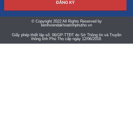
ĐĂNG KÝ
© Copyright 2022 All Rights Reserved by
benhviendakhoatinhphutho.vn
Giấy phép thiết lập số: 06/GP-TTĐT do Sở Thông tin và Truyền
thông tỉnh Phú Thọ cấp ngày 12/06/2018.