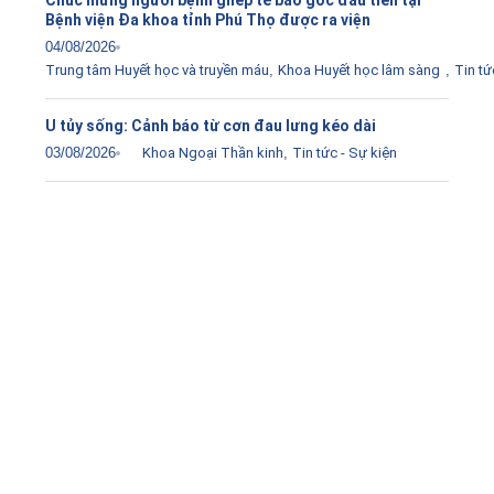
Bệnh viện Đa khoa tỉnh Phú Thọ được ra viện
04/08/2026
Trung tâm Huyết học và truyền máu
,
Khoa Huyết học lâm sàng
,
Tin tứ
U tủy sống: Cảnh báo từ cơn đau lưng kéo dài
03/08/2026
Khoa Ngoại Thần kinh
,
Tin tức - Sự kiện
Tải ứng dụng Hồ sơ sức khỏe
Kết nối với bác sĩ trực tuyến, xem hồ sơ sức khỏe trực
tuyến
Apple store
CH Play