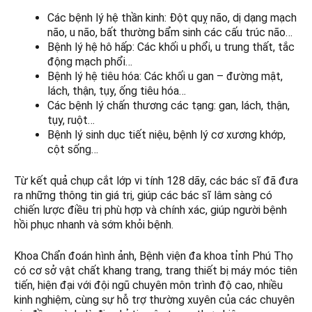
Các bệnh lý hệ thần kinh: Đột quỵ não, dị dạng mạch
não, u não, bất thường bẩm sinh các cấu trúc não…
Bệnh lý hệ hô hấp: Các khối u phổi, u trung thất, tắc
động mạch phổi…
Bệnh lý hệ tiêu hóa: Các khối u gan – đường mật,
lách, thận, tụy, ống tiêu hóa…
Các bệnh lý chấn thương các tạng: gan, lách, thận,
tụy, ruột…
Bệnh lý sinh dục tiết niệu, bệnh lý cơ xương khớp,
cột sống…
Từ kết quả chụp cắt lớp vi tính 128 dãy, các bác sĩ đã đưa
ra những thông tin giá trị, giúp các bác sĩ lâm sàng có
chiến lược điều trị phù hợp và chính xác, giúp người bệnh
hồi phục nhanh và sớm khỏi bệnh.
Khoa Chẩn đoán hình ảnh, Bệnh viện đa khoa tỉnh Phú Thọ
có cơ sở vật chất khang trang, trang thiết bị máy móc tiên
tiến, hiện đại với đội ngũ chuyên môn trình độ cao, nhiều
kinh nghiệm, cùng sự hỗ trợ thường xuyên của các chuyên