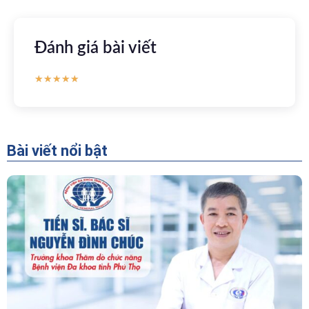
Đánh giá bài viết
★
★
★
★
★
Bài viết nổi bật
“Người Dẫn Đường” Của Khoa Thăm Dò Chức
Năng – Bệnh Viện Đa Khoa Tỉnh Phú Thọ