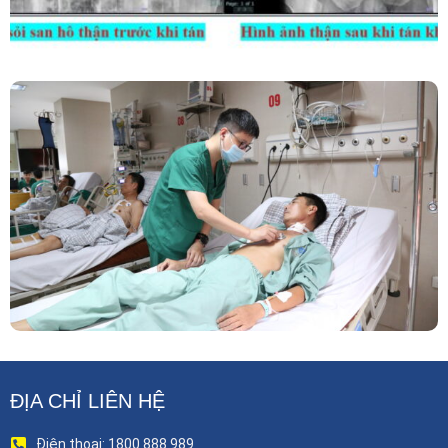
Phẫu Thuật Nội Soi Thay Van Tim – Bước Tiến
Vững Chắc Của Khoa Phẫu Thuật Tim Mạch
Lồng Ngực BVĐK Tỉnh Phú Thọ
ĐỊA CHỈ LIÊN HỆ
Điện thoại: 1800 888 989