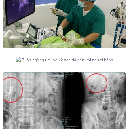
Lành Tuyến Giáp Không Cần Phẫu Thuật
“7 Lần Ngừng Tim” Và Kỳ Tích Đã Đến Với
Người Bệnh
Kết Hợp Tán Sỏi Qua Da Và Tán Sỏi Nội Soi
Ống Mềm – Kỹ Thuật Cao Loại Bỏ Triệt Để Sỏi
San Hô Thận