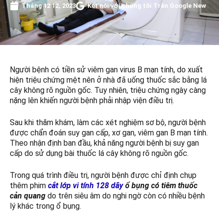
Tháng 12 12, 2023
Kết nối với chúng tôi Trên Google New
Người bệnh có tiền sử viêm gan virus B mạn tính, do xuất
hiện triệu chứng mệt nên ở nhà đã uống thuốc sắc bằng lá
cây không rõ nguồn gốc. Tuy nhiên, triệu chứng ngày càng
nặng lên khiến người bệnh phải nhập viện điều trị.
Sau khi thăm khám, làm các xét nghiệm sơ bộ, người bệnh
được chẩn đoán suy gan cấp, xơ gan, viêm gan B mạn tính.
Theo nhận định ban đầu, khả năng người bệnh bị suy gan
cấp do sử dụng bài thuốc lá cây không rõ nguồn gốc.
Trong quá trình điều trị, người bệnh được chỉ định chụp
thêm phim
cắt lớp vi tính 128 dãy
ổ bụng có tiêm thuốc
cản quang
do trên siêu âm do nghi ngờ còn có nhiều bệnh
lý khác trong ổ bụng.