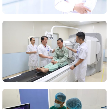
Chính Thức Vận Hành Máy Xạ Hình Thế Hệ
Mới Spect/CT Trong Chẩn Đoán Và Điều Trị
Ung Thư Tại Bệnh Viện Đa Khoa Tỉnh Phú Thọ
Đốt Sóng Cao Tần Dưới Siêu Âm, Điều Trị U