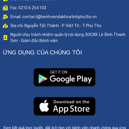
Fax: 0210 6 254 103
Email: contact@benhviendakhoatinhphutho.vn
Địa chỉ: Nguyễn Tất Thành - P. Việt Trì - T.Phú Thọ
Người chịu trách nhiệm quản lý nội dung: BSCKII. Lê Đình Thanh
Sơn - Giám đốc Bệnh viện
ỨNG DỤNG CỦA CHÚNG TÔI
Xem kết quả trực tuyến, đặt lịch hẹn với bệnh viện nhanh chóng qua ứng